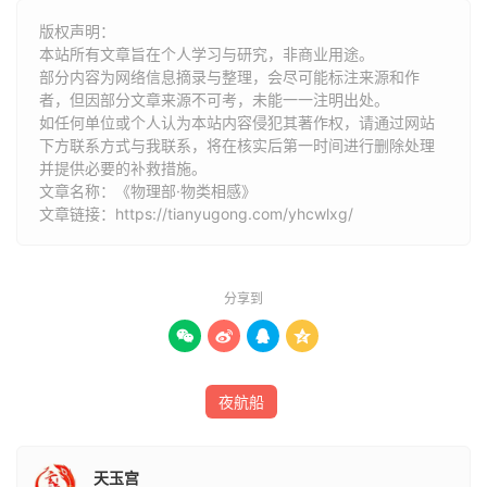
芽茶得盐，不苦而甜。
版权声明：
本站所有文章旨在个人学习与研究，非商业用途。
井水蟹黄沙淋而清。
部分内容为网络信息摘录与整理，会尽可能标注来源和作
者，但因部分文章来源不可考，未能一一注明出处。
石灰可藏铁器。
如任何单位或个人认为本站内容侵犯其著作权，请通过网站
下方联系方式与我联系​​，将在核实后第一时间进行删除处理
并提供必要的补救措施。
草索可祛青蝇。
文章名称：《物理部·物类相感》
文章链接：
https://tianyugong.com/yhcwlxg/
烰炭可断蚁道。
香油杀诸虫。
分享到
狗粪之中米，鸽食则死。




桐油杀荷花。
夜航船
江茶枯麦。
粉蝵畏椒。
天玉宫