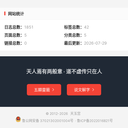
杜大黄嫩子掷水化为萍。
网站统计
庚午、癸卯二日舂米，不蛀。
日志总数：
1851
标签总数：
42
柳叶入水，即化为杨叶丝鱼。
页面总数：
5
分类总数：
5
链接总数：
0
最后更新：
2026-07-29
人参与细辛同贮则不坏。
槿树叶和石灰捣烂，泥酒醋缸则不漏。
寻泉脉，以竹火循地照有气冲炎起，下必有泉。
天人焉有两般意 · 道不虚传只在人
试盐卤，以石莲子十个投卤中，浮起五个为五成，六个六
五顯靈籤
说文解字


成，七个七成。
五成以下，味薄无盐矣。
© 2012-2026
天玉宫
以锈钉磨醋写字，浓墨刷纸背，名顷刻碑。
鲁公网安备 37021302001004号
​​​ ·
鲁ICP备2022016821号