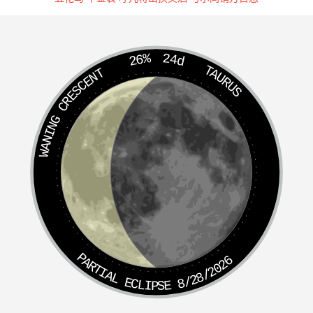
河豚杀树，狗胆能生。
灯芯能煮江鳅。
26%
24d
TAURUS
WANING CRESCENT
麻叶可辟蚊子。
酒火发青，布衣拂即止。
琴瑟弦久而不鸣者，以桑叶捋之，则响亮如初。
黑鲤鱼乃老鼠变成，鳜鱼乃虾蟆变成，鳝鱼乃人发变成。
燕畏艾，雀衔艾而夺其巢。
骡马蹄曝干为末，放酒中即成水。
PARTIAL ECLIPSE 8/28/2026
柳絮经宿，即为浮萍。