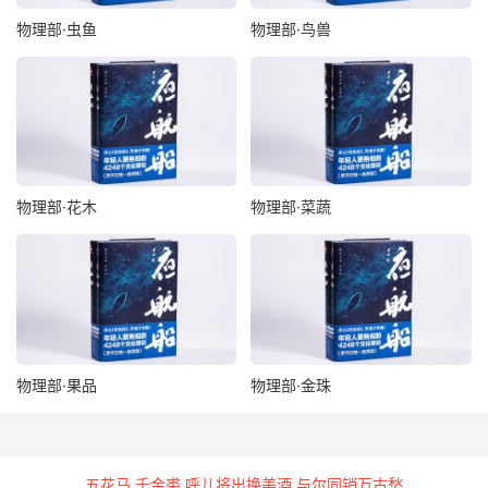
羚羊角能碎佛。
物理部·虫鱼
物理部·鸟兽
柿煮蟹不红。
橙合酱不酸。
麸见肥皂则不就。
物理部·花木
物理部·菜蔬
荆叶辟蚊，台葱辟蝇。
唾津可溶水银，茶末可结水银。
薄荷去鱼腥。荸荠煮铜则软，甘草煮铜则硬。
蝎畏蜗牛。
物理部·果品
物理部·金珠
磬畏慈菇，斧怕肥皂。
螺蛳畏雪，蟹怕雾。
五花马 千金裘 呼儿将出换美酒 与尔同销万古愁