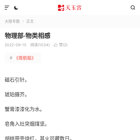



大隐专题
正文

物理部·物类相感
2022-09-15
阅读(1034)
赞(
2
)

#
《夜航船》
磁石引针。
琥珀摄芥。
蟹膏漆漆化为水。
皂角入灶突烟煤坚。
胡桃带壳烧红，其火可藏数日。