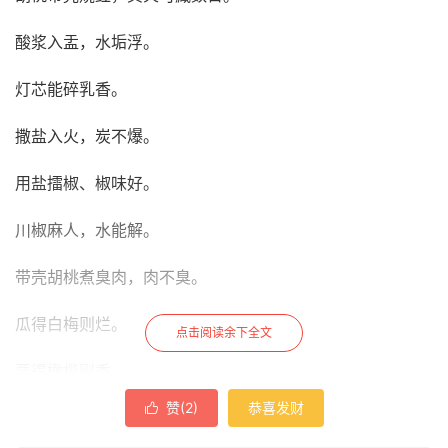
酸浆入盂，水垢浮。
灯芯能碎乳香。
撒盐入火，炭不爆。
用盐擂椒、椒味好。
川椒麻人，水能解。
带壳胡桃煮臭肉，肉不臭。
瓜得白梅则烂。
点击阅读余下全文
栗得橄榄则香。
赞(
2
)
恭喜发财

猪脂炒榧，皮自脱。