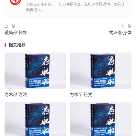
道以无心度有情，一切方便是修真，若归圣智圆通地，便是升
天得道人。
蜈蚣畏油。
松毛可杀米虫。
上一篇
下一篇
荒唐部·怪异
物理部·身体
麝香祛壁虱。
相关推荐
马食鸡粪，则生骨眼。
苍蝇叮蚕，生肚虫。
三月三日收荠菜花茎置灯檠上，则飞蛾蚊虫不投。
方术部·方法
方术部·符咒
五月五日收虾蟆，能治疟，又治儿疳。
香油沫龟眼，则入水不沉。
唾沫蝶翅，则当空高飞，乳香久留，能生舍利。