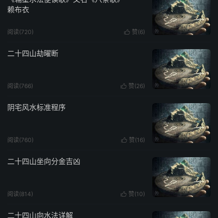
赖布衣
阅读(720)
赞(
6
)

二十四山劫曜断
阅读(766)
赞(
26
)

阴宅风水标准程序
阅读(760)
赞(
16
)

二十四山坐向分金吉凶
阅读(814)
赞(
10
)

二十四山向水法详解