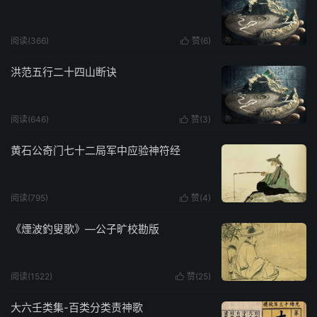
阅读(366)
赞(
6
)

洪范五行二十四山断诀
阅读(646)
赞(
3
)

黄石公奇门七十二局军中应验神符经
阅读(795)
赞(
4
)

《煙波釣叟歌》—公子旷校勘版
阅读(1522)
赞(
25
)

大六壬类集-百类分类责神歌