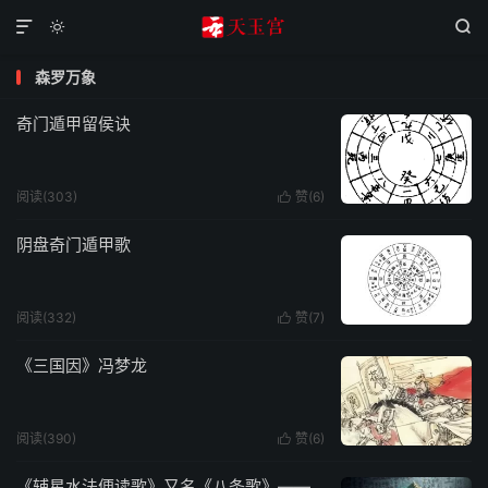



森罗万象
奇门遁甲留侯诀
阅读(303)
赞(
6
)

阴盘奇门遁甲歌
阅读(332)
赞(
7
)

《三国因》冯梦龙
阅读(390)
赞(
6
)

《辅星水法便读歌》又名《八条歌》——