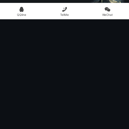



阅读(805)
赞(
6
)

QQline
TellMe
WeChat
五花马 千金裘 呼儿将出换美酒 与尔同销万古愁
41%
23d
ARIES
WANING CRESCENT