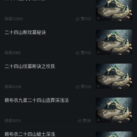
阅读(1293)
赞(
10
)

二十四山断坟墓秘诀
阅读(586)
赞(
10
)

二十四山坟墓断诀之坎艮
阅读(439)
赞(
10
)

赖布衣九星二十四山造葬深浅法
阅读(501)
赞(
6
)

赖布衣二十四山破土深浅