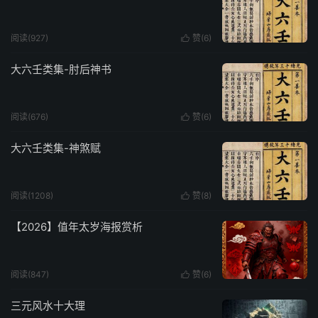
阅读(927)
赞(
6
)

大六壬类集-肘后神书
阅读(676)
赞(
6
)

大六壬类集-神煞赋
阅读(1208)
赞(
8
)

【2026】值年太岁海报赏析
阅读(847)
赞(
6
)

三元风水十大理