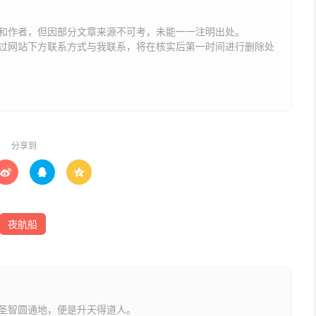
螫处。
和作者，但因部分文章来源不可考，未能一一注明出处。
网站下方联系方式与我联系​​，将在核实后第一时间进行删除处
猛兽”。其犬不吠而去，不咬人。
天蒙蒙，地蒙蒙，不识吾踪。左为潭鹿鸟乙步，右为鸟鹞三二
枣法治百病，咒曰：“华表柱。”念七遍，望天罡取气一口，吹
分享到



，捕者终无所获。
夜航船
念“护罗”七声。
圣智圆通地，便是升天得道人。