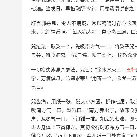
治疟咒饼法，先面东烧香虔诚，于油饼中书一“摊
七遍。当发日，早掐取所书字，用枣汤嚼饼食之，
辟百邪恶鬼，令人不病疫，常以鸡鸣时存心念四
来，北海神禹强。”每入病人宅，存心念三遍，口
咒疟法，取梨一个，先吸南方气一口，将梨子咒
五谷，唯食疟鬼。”咒三遍，吹于梨上，书“敕杀
一切疾患疼痛咒枣法，咒曰：“金木水火土，
五行
宁，万病俱息。急速求荣！”用枣一个，念咒一
七日。
咒齿痛，用纸一张，随大小方圆，折作七层，取
吸南方气一口，默咒曰：“南方赤虫子，故来食
声，及吸气一口，下钉锤一捶。如是咒七遍，即
患人身体上下冒掠之。其初欲行时取东方气一口
律令！敕。”乃上下冒掠，弃乱纸于门外东道口而