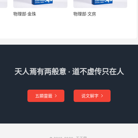
物理部·金珠
物理部·文房
天人焉有两般意 · 道不虚传只在人
五顯靈籤
说文解字

