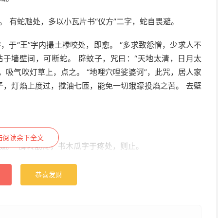
”。 有蛇虺处，多以小瓦片书“仪方”二字，蛇自畏避。
字，于“王”字内撮土糁咬处，即愈。 “多求致怨憎，少求人不
贴于墙壁间，可断蛇。 辟蚊子，咒曰：“天地太清，日月太
，吸气吹灯草上，点之。 “地哩穴哩娑婆诃”，此咒，居人家
子，灯焰上度过，搅油七匝，能免一切蛾蠓投焰之苦。 去壁
击阅读余下全文
摄。” 脚转筋疼，书木瓜字于疼处，则止。
恭喜发财
“禹”字佩之，免风涛，保安吉。