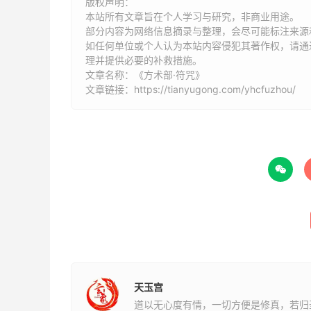
版权声明：
本站所有文章旨在个人学习与研究，非商业用途。
蜂螫人，就地以竹写“丙丁火”三字七遍，取土揩
部分内容为网络信息摘录与整理，会尽可能标注来源
如任何单位或个人认为本站内容侵犯其著作权，请通过
理并提供必要的补救措施。
降犬法，左手挑寅剔丁掐戌，念“云龙风虎，降伏
文章名称：《方术部·符咒》
文章链接：
https://tianyugong.com/yhcfuzhou/
降蛇法，咒曰：“天迷迷，地迷迷，不识吾时。
步。”又念曰：“吾是大鹏鸟，千年万年王。” 咒
于枣上，嚼吃汤水下。
华表柱，鬼之祖名也。

遇人捕鱼鳖飞禽走兽之属，但念“南无宝胜如来”
赌骰子咒云：“伊帝弥帝，弥揭罗帝。”百鸟粪衣，
天玉宫
道以无心度有情，一切方便是修真，若归