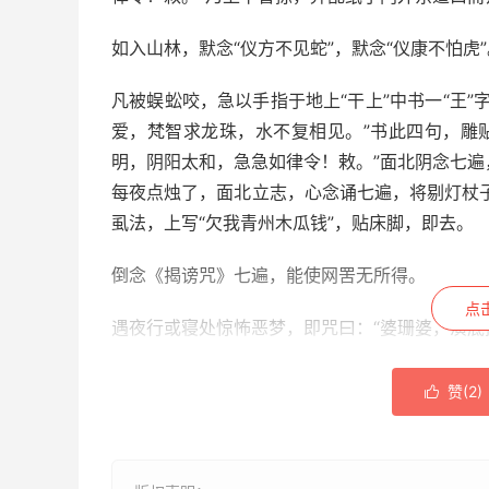
如入山林，默念“仪方不见蛇”，默念“仪康不怕虎
凡被蜈蚣咬，急以手指于地上“干上”中书一“王”
爱，梵智求龙珠，水不复相见。”书此四句，雕
明，阴阳太和，急急如律令！敕。”面北阴念七遍
每夜点烛了，面北立志，心念诵七遍，将剔灯杖
虱法，上写“欠我青州木瓜钱”，贴床脚，即去。
倒念《揭谤咒》七遍，能使网罟无所得。
点
遇夜行或寝处惊怖恶梦，即咒曰：“婆珊婆，演底
闭气念“干元亨利贞”七遍，嚼钱即碎。
赞(
2
)

釜鸣，呼“婆女”七。
每闻鸦噪，默念“干元亨利贞”七遍。 渡江者朱书