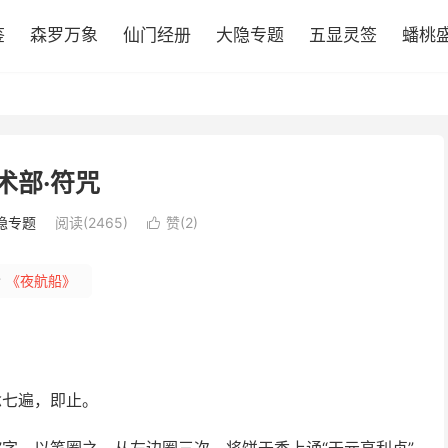
鉴
森罗万象
仙门经册
大隐专题
五显灵签
蟠桃
术部·符咒
隐专题
阅读(2465)
赞(
2
)

#
《夜航船》
念七遍，即止。