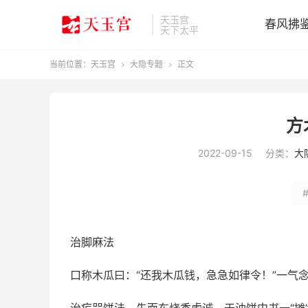
天玉宫
春风拂
天下太平
当前位置：
天玉宫
大隐专题
正文


方
2022-09-15
分类：
大
治脚麻法
口称木瓜曰：“还我木瓜钱，急急如律令！”一气