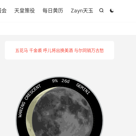

盛会
天皇策役
每日黄历
Zayn天玉


五花马 千金裘 呼儿将出换美酒 与尔同销万古愁
9%
26d
GEMINI
WANING CRESCENT