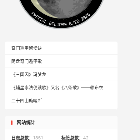
PARTIAL ECLIPSE 8/28/2026
奇门遁甲留侯诀
阴盘奇门遁甲歌
《三国因》冯梦龙
《辅星水法便读歌》又名《八条歌》——赖布衣
二十四山劫曜断
网站统计
日志总数：
1851
标签总数：
42