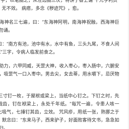
”字，以笔圈之，从左边圈三次，将饼于香上诵“干元亨利贞”
无不效。 病痞，多念《秽迹咒》，愈。
海神名三七遍，曰：“东海神阿明，南海神祝融，西海神巨
勿诵。
曰：“南方有池，池中有水，水中有鱼，三头九尾，不食人间
死”三字，令病人临发前食之。
助力，六甲同威，天罡大神，收入枣心，枣入肠中，六腑安
遍，吸罡气一口入枣中。男去尖，女去蒂，用水嚼下，忌厌物
三寸钉一枚，于屋袱或梁上，当纸中心钉之。下钉之时，先
我齿，钉在袱梁上，永处千年纸。”每咒一遍，令患人咳一
七吸气，七捶钉其齿，立效。 咒风疹，用纸一张，熟挪之于
，默念曰：“东来马子，西来驴子，好面败客待文书，急急如
归。