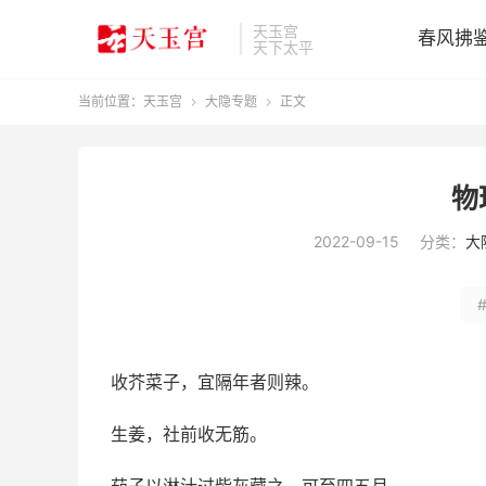
天玉宫
春风拂
天下太平
当前位置：
天玉宫
大隐专题
正文


物
2022-09-15
分类：
大
收芥菜子，宜隔年者则辣。
生姜，社前收无筋。