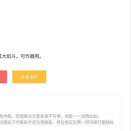
其大如斗，可作器用。
恭喜发财
和作者，但因部分文章来源不可考，未能一一注明出处。
网站下方联系方式与我联系​​，将在核实后第一时间进行删除处