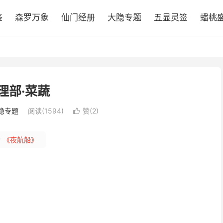
鉴
森罗万象
仙门经册
大隐专题
五显灵签
蟠桃
理部·菜蔬
隐专题
阅读(1594)
赞(
2
)

#
《夜航船》