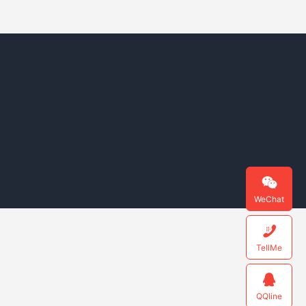

WeChat

TellMe

QQline