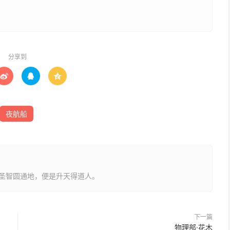
分享到



夜航船
圣智圆通地，便是升天得道人。
下一篇
物理部·花木