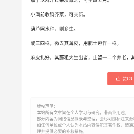
茄子以淋汁过柴灰藏之，可至四五月。
小满前收腌芥菜，可交新。
葫芦照水种，则多生。
或三四株，微去其薄皮，用肥土包作一株。
麻皮扎好，其藤粗大生出者，止留一二个养老，
赞(
2
)

版权声明：
本站所有文章旨在个人学习与研究，非商业用途。
部分内容为网络信息摘录与整理，会尽可能标注来源
如任何单位或个人认为本站内容侵犯其著作权，请通过
理并提供必要的补救措施。