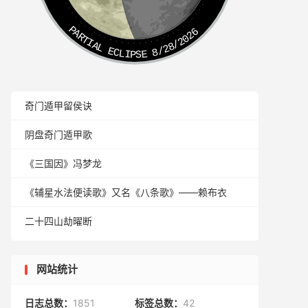
PARTIAL ECLIPSE 8/28/2026
奇门遁甲留侯诀
阴盘奇门遁甲歌
《三国因》冯梦龙
《辅星水法便读歌》又名《八条歌》——赖布衣
二十四山劫曜断
网站统计
日志总数：
1851
标签总数：
42