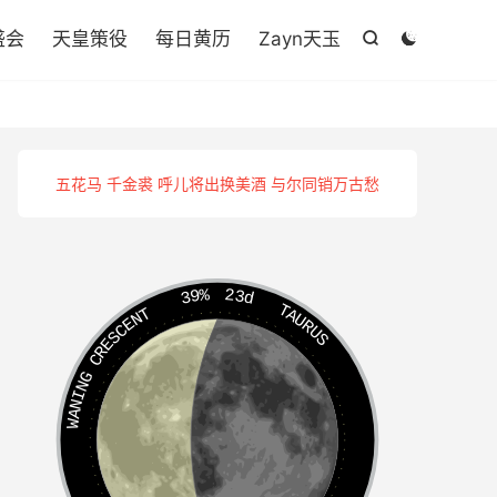

盛会
天皇策役
每日黄历
Zayn天玉


五花马 千金裘 呼儿将出换美酒 与尔同销万古愁
39%
23d
TAURUS
WANING CRESCENT