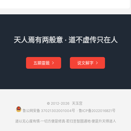
天人焉有两般意 · 道不虚传只在人
五顯靈籤
说文解字


© 2012-2026
天玉宫
鲁公网安备 37021302001004号
​​​ ·
鲁ICP备2022016821号
道以无心度有情·一切方便是修真·若归圣智圆通地·便是升天得道人