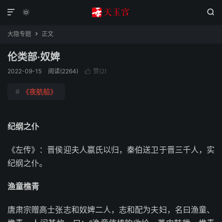



大隐专题
正文

伦类部·奴婢
2022-09-15
阅读(2264)
赞(
2
)

#
《夜航船》
纪纲之仆
《左传》：晋侯迎夫人嬴氏以归，秦伯送卫于晋三千人，实
纪纲之仆。
渔童樵青
唐肃宗赠高士张志和奴婢二人，志和配为夫妇，名曰渔童、