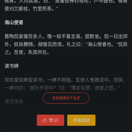
樵青。人问其故，曰：“渔童使捧钓收纶，芦中鼓枻。樵青
使刈兰薪桂，竹里煎茶。”
海山使者
晋陶侃家僮百余人，惟一奴不喜言语，尝默坐。侃一日出郊
外，奴执鞭随，胡僧见而惊，礼之曰：“海山使者也。”侃异
之。至夜，失其所在。
读书婢
郑玄家奴婢皆读书，一婢不称指，玄使人曳跪泥中。须臾，
一婢问曰：“胡为乎泥中？”曰：“薄言往愬，逢彼之怒。”
点击阅读余下全文
慕其博奥
萧颖士性褊无比，畜一佣仆杜亮，每一决责，便至力殚。亮
赞(
2
)
恭喜发财

养创平复，为其指使如故。或劝之去，答曰：“岂不知，但
慕其博奥，以此恋恋不能去耳。”