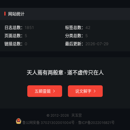
白乐天两婢，一名樊素，一名小蛮。有云：“樱桃樊素口，
网站统计
杨柳小蛮腰。”
日志总数：
1851
标签总数：
42
瓦剌辉
页面总数：
5
分类总数：
5
链接总数：
0
最后更新：
2026-07-29
明太祖驸马梅殷仆也。谭深、赵曦谋杀驸马，文皇帝杀此二
臣，瓦剌辉取心肝以祭驸马，痛哭而殉。
仆地泼毒酒
天人焉有两般意 · 道不虚传只在人
卫国主父为周大夫，不归者三年。其妻巫氏与人通。一日，
主父回。其妻虑事败，以毒酒饮之，命婢葵枝行酒。葵枝知
五顯靈籤
说文解字


其谋而忖曰：“从主母而杀主人，不可谓义；受主母托而破
其状，则害主母，不可谓忠。”乃故仆于地，而泼其酒。主
父反以婢为不敬，而重责之，葵枝受而不怨。
© 2012-2026
天玉宫
鲁公网安备 37021302001004号
​​​ ·
鲁ICP备2022016821号
李元苍头