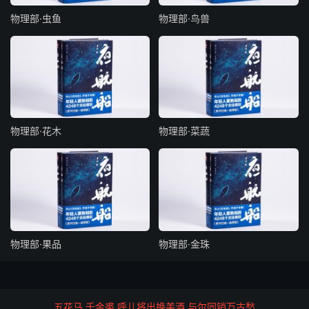
汉王子渊名褒，从成都杨惠买夫时，户下有一髯奴，名便
物理部·虫鱼
物理部·鸟兽
了，决卖万五千，与立券，约从百使役。
长须赤脚
韩愈寄卢仝诗云：“玉川先生洛城里，破屋数间而已矣。一
奴长须不裹头，一婢赤脚老无齿。”又东坡云：“常呼赤脚
婢，雨中撷园蔬。”
物理部·花木
物理部·菜蔬
掌笺婢
唐潞州节度使薛嵩，有侍婢红线，嵩使掌笺表，号内记室。
吹篪婢
物理部·果品
物理部·金珠
后魏河间王有婢曰朝云，善吹篪。诸羗叛，王使朝云假为妪
吹篪，皆流泪，思乡而去。
桃叶
五花马 千金裘 呼儿将出换美酒 与尔同销万古愁