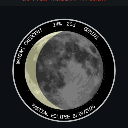
晋王献之爱妾名桃叶，尝渡秦淮口，献之作歌送之。今名曰
桃叶渡。（献之有歌曰：桃叶复桃叶，渡江不用楫。但渡无
14%
26d
所苦，我自来迎接。）
GEMINI
WANING CRESCENT
雪儿歌
唐李密宠姬名雪儿，每宾客，有辞章奇丽者，付雪儿协律歌
之。故号雪儿歌。
绛桃柳枝
韩退之二侍姬，名绛桃、柳枝。退之初出使未归，柳枝窜
去，家人追获。及镇州，有云：“别来杨柳街头树，摆乱春
风只欲归，惟有小桃园里在，柳花不发侍郎回。”自是专属
PARTIAL ECLIPSE 8/28/2026
意绛桃。
樊素小蛮