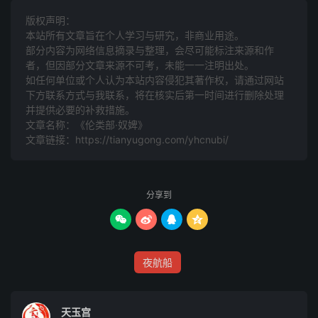
版权声明：
温公二仆
本站所有文章旨在个人学习与研究，非商业用途。
部分内容为网络信息摘录与整理，会尽可能标注来源和作
司马温公家一仆，三十年，止称“君实秀才”。苏学士来谒，
者，但因部分文章来源不可考，未能一一注明出处。
如任何单位或个人认为本站内容侵犯其著作权，请通过网站
闻而教之，明日改称“大参相公”。温公惊问，仆实告。公
下方联系方式与我联系​​，将在核实后第一时间进行删除处理
曰：“好一仆被苏东坡教坏了。”温公一日过独乐园，见创一
并提供必要的补救措施。
厕屋，问守园者从何得钱。对曰：“积游赏者所得。”公曰：
文章名称：《伦类部·奴婢》
文章链接：
https://tianyugong.com/yhcnubi/
“何不留以自用？”对曰：“只相公不要钱。”
臧获
分享到
海岱之间骂奴日臧，骂婢曰获。盖古无奴婢，犯事者被臧，




没入官为奴；妇女逃亡，获得者为婢。
措大
夜航船
奴婢之称，有曰厮养，有曰苍头，有曰卢儿，有曰奚童，有
天玉宫
曰钳奴，有曰措大。措大者，以其能举措大事也。