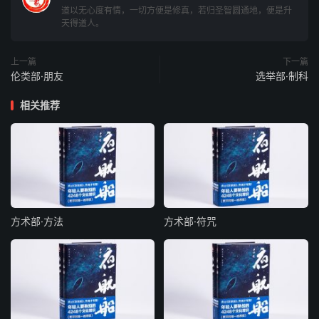
道以无心度有情，一切方便是修真，若归圣智圆通地，便是升
天得道人。
开阁驱婢
王处仲尝荒恣于色，体为之疲，左右谏之，曰：“吾乃不觉
上一篇
下一篇
伦类部·朋友
选举部·制科
耳。如此甚易。”乃开后阁，悉驱诸婢出，任其所之。
相关推荐
追婢
阮咸先幸姑家鲜卑婢。及居母丧，姑当远徙，竟将婢去。咸
借客驴，着重服，自追之，累骑而返，曰：“人种不可失！”
（婢即阮孚之母。）
银鹿
方术部·方法
方术部·符咒
唐颜真卿家僮名曰银鹿。欧阳公云：“银鹿鼎来。”
便了