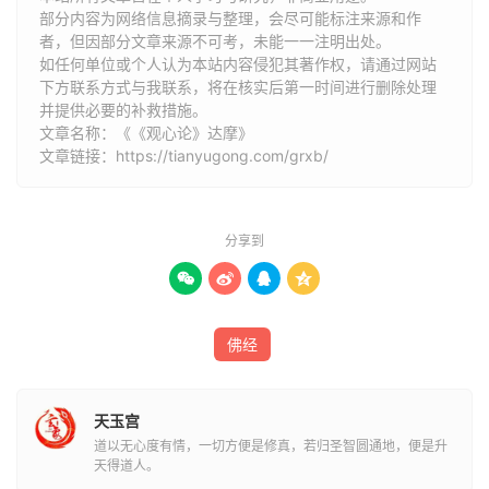
必死。若了心修道，则少力而易成；不
部分内容为网络信息摘录与整理，会尽可能标注来源和作
者，但因部分文章来源不可考，未能一一注明出处。
了心而修，费功而无益。故知一切善恶
如任何单位或个人认为本站内容侵犯其著作权，请通过网站
下方联系方式与我联系​​，将在核实后第一时间进行删除处理
皆由自心。心外别求，终无是处。
并提供必要的补救措施。
文章名称：《《观心论》达摩》
文章链接：
https://tianyugong.com/grxb/
问曰：云何观心称之为了？
答曰：菩萨摩诃萨，行深般若波罗蜜多
分享到
时，了四大五阴
，
本空无我；了见自心




起用，有二种差别。云何为二？
一者净
佛经
心，二者染心。此二种心法，亦自然本
来俱有；虽假缘合，互相因待。
净心恒
天玉宫
乐善因，染体常思恶业。若不受所染，
道以无心度有情，一切方便是修真，若归圣智圆通地，便是升
天得道人。