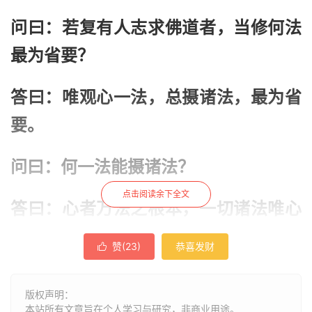
问曰：若复有人志求佛道者，当修何法
最为省要？
答曰：唯观心一法，总摄诸法，最为省
要。
问曰：何一法能摄诸法？
点击阅读余下全文
答曰：心者万法之根本，一切诸法唯心
所生；若能了心，则万法俱备；犹如大
赞(
23
)
恭喜发财

树，所有枝条及诸花果，皆悉依根。栽
树者，存根而始生子；伐树者，去根而
版权声明：
本站所有文章旨在个人学习与研究，非商业用途。