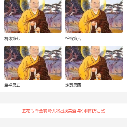
显现诸功德树。涅槃之果德，因此而
成。如是观心，可名为了。
问：上说真如佛性，一切功德，因觉为
机缘第七
忏悔第六
根，未审无明之心，以何为根？
答：无明之心，虽有八万四千烦恼情
欲，及恒河沙众恶，皆因三毒以为根
本。其三毒者，贪嗔痴是也。此三毒
坐禅第五
定慧第四
心，自能具足一切诸恶。犹如大树，根
虽是一，所生枝叶其数无边。彼三毒
五花马 千金裘 呼儿将出换美酒 与尔同销万古愁
根，一一根中，生诸恶业百千万亿，倍