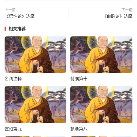
则称之为圣。遂能远离诸苦，证涅槃
上一篇
下一篇
乐。若堕染心，造业受其缠覆，则名之
《悟性论》达摩
《血脉论》达摩
为凡，沉沦三界，受种种苦。
相关推荐
何以故？由彼染心，障真如体故。十地
经云：‘众生身中有金刚佛性，犹如日
轮，体明圆满，广大无边；只为五
阴
重
名词注释
付嘱第十
云所覆，如瓶内灯光，不能显现。又涅
槃经云：一切众生悉有佛性，无明覆
故，不得解脱。佛性者，即觉性也。但
自觉觉他，觉知明了，则名解脱。故知
一切诸善，以觉为根；因其觉根，遂能
宣诏第九
顿渐第八