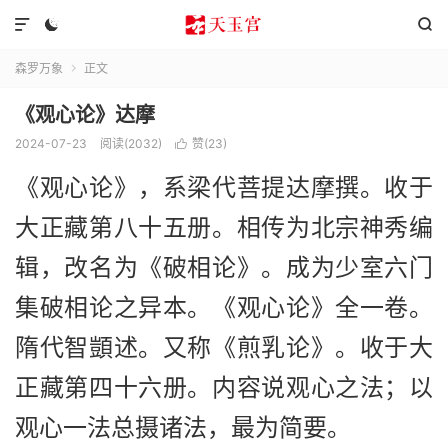



森罗万象
正文

《观心论》达摩
2024-07-23
阅读(2032)
赞(
23
)

《观心论》，系梁代菩提达摩撰。收于
大正藏第八十五册。相传为北宗神秀编
辑，改名为《破相论》。成为少室六门
集破相论之异本。《观心论》全一卷。
隋代智顗述。又称《煎乳论》。收于大
正藏第四十六册。内容说观心之法；以
观心一法总摄诸法，最为简要。