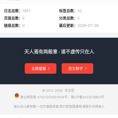
问：六趣三界广大无边，若唯观心，何
日志总数：
1851
标签总数：
42
由免无穷之苦？
页面总数：
5
分类总数：
5
链接总数：
0
最后更新：
2026-07-29
答：三界业报，唯心所生；本若无心，
于三界中，即出三界。其三界者，即三
毒也；贪为欲界，嗔为色界，痴为无色
天人焉有两般意 · 道不虚传只在人
界，故名三界。由此三毒，造业轻重，
五顯靈籤
说文解字


受报不同，分归六处，故名六趣。
问：云何轻重分之为六？
© 2012-2026
天玉宫
鲁公网安备 37021302001004号
​​​ ·
鲁ICP备2022016821号
答曰：众生不了正因，迷心修善，未免
道以无心度有情·一切方便是修真·若归圣智圆通地·便是升天得道人
三界，生三轻趣。