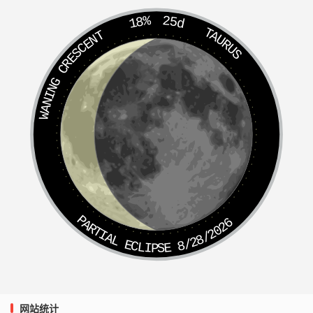
过于前，不可为喻。如是三毒心，于本
18%
25d
体中，应现六根，亦名六贼，即六识
TAURUS
WANING CRESCENT
也。由此六识，出入诸根，贪著万境，
能成恶业，障真如体，故名六贼。一切
众生，由此三毒六贼，惑乱身心，沉没
生死，轮回六趣，受诸苦恼；犹如江
河，因小泉源，洎流不绝，乃能弥漫，
波涛万里。若复有人断其本源，即众流
PARTIAL ECLIPSE 8/28/2026
皆息。求解脱者，能转三毒为三聚净
戒，转六贼为六波罗蜜，自然永离一切
诸苦。
网站统计