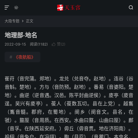



大隐专题
正文

地理部·地名
2022-09-15
阅读(1182)
赞(
2
)

#
《夜航船》
萑苻（音完蒲。郑地）。龙兑（兑音夺。赵地）。连谷（谷
音斛。楚地）。方与（音防预。赵地）。番易（音婆阳。楚
地）。曲逆（逆音遇。汉邑。陈平封曲逆侯）。庱亭（庱音
逞。吴兴有庱亭）。葰人（葰数瓦切。县在上党）。越雟
（雟音髓。郡府，在蜀地）。阌乡（阌音文。县名，在
虢）。盩厔（音周质。在西安。水曲曰盩，山曲曰厔）。鄜
（音孚。在陕西延安府。）毋丘（毋音贯。地在济阳南）。
祋栩（音兔户。在冯翊）。朐（月忍）（音瞿门。本虫名，