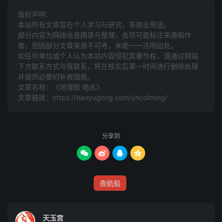
郫（音埤。一在晋，一在成都）。
版权声明：
本站所有文章旨在个人学习与研究，非商业用途。
不其（其音箕）。
部分内容为网络信息摘录与整理，会尽可能标注来源和作
者，但因部分文章来源不可考，未能一一注明出处。
祝其（其音基）。
如任何单位或个人认为本站内容侵犯其著作权，请通过网站
下方联系方式与我联系​​，将在核实后第一时间进行删除处理
敦煌（音屯黄。郡名）。冤句（音冤勾。在曹州。今废）。
并提供必要的补救措施。
临朐（朐音渠。县名。在山东）。
文章名称：《地理部·地名》
文章链接：
https://tianyugong.com/yhcdiming/
令居（令音连。邑名）。
虑虒（音卢夷。县名）。
分享到




（上四下干）（左干右干）（音罕牵。羌地）。
取虑（音趋闾。县名。在临淮）。
夜航船
黑尿（音眉拟）。
天玉宫