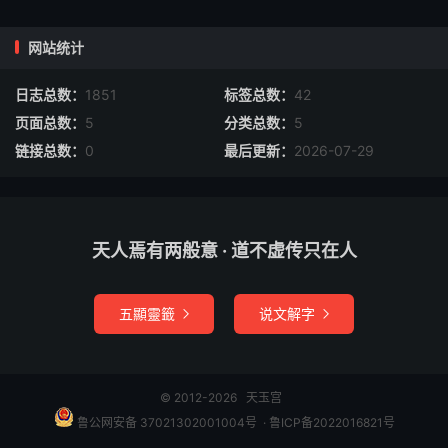
郪丘（郪音西。齐地）。
网站统计
虚朾（音区汀。宋地）。
日志总数：
1851
标签总数：
42
（谷曼）（谷几）（（谷几）音求。地名）。
页面总数：
5
分类总数：
5
链接总数：
0
最后更新：
2026-07-29
僰邛（僰音匐。地名。在犍为。） 鄬（于轨切。郑地）。
狸脤（音剎蜃）。
邿（音诗。鲁地）。
天人焉有两般意 · 道不虚传只在人
皋（由去声。郑地）。
五顯靈籤
说文解字


橐皋（皋，章夜切。在淮南）。涪（音浮。州名。在重庆
府）。叶县（叶音涉）。
泷水（泷音商。县名）。
© 2012-2026
天玉宫
鲁公网安备 37021302001004号
​​​ ·
鲁ICP备2022016821号
朱提（音殊时。邑名。）