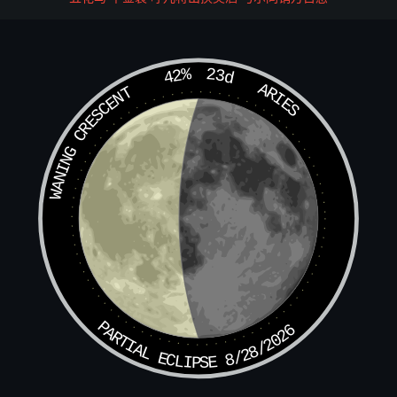
徙（音斯。邑名）。
岢岚（音可婪。州名。近太原）。庴县（庴县音疾。县名。
42%
23d
ARIES
WANING CRESCENT
在清河）。
祊（音崩。郑地）。渑池（渑音免。县在河南）。
袲（音侈，上声。宋地）。
趡（翠，上声。鲁地）。夫童（童音中）。儋州（儋音
丹）。
酅（尸圭切。邑在齐东）。
（上艹下既）（其寄切）。宁母（音宁某。鲁地）。
PARTIAL ECLIPSE 8/28/2026
鄠杜（音户古。汉陂令县，属凤翔）。