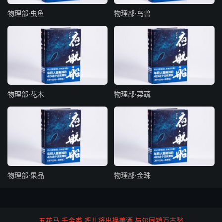
盱眙（音虚宜。县名）。都庞（庞音龙。邑名）。
物理部·虫鱼
物理部·鸟兽
繁畤（畤音止。邑名）。
澶渊（澶音禅。今开州）。槜李（槜音醉。在嘉兴）。
郎曋（曋音枕）。
物理部·花木
物理部·菜蔬
犍为（犍音干。蜀郡名）。
（厂木）穰（（厂木）音縻）。
叴犹（音仇由。邑名）。
毋掇（音无拙。县属益州）。泊罗（泊音博。县名）。
物理部·果品
物理部·金珠
虹县（虹音降）。
苴芊（音斜米）。
五花马 千金裘 呼儿将出换美酒 与尔同销万古愁