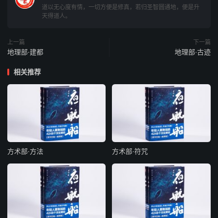
禚（音灼。齐地）。
道以无心度有情，一切方便是修真，若归圣智圆通地，便是升
天得道人。
句（左冥右黾）（冥上声。鲁邑）。枹罕（音央谦。县
名）。戬城（戬音资。齐地）。鄄城（鄄音绢。卫地）。
上一篇
下一篇
地理部·建都
地理部·古迹
射洪（音石红。县名）。
相关推荐
崞（音郭。县名）。
先零（零音连）。
沭阳（沭音术。县名）。
方术部·方法
方术部·符咒
虒祈（音思奇。地名）。
（上宀下桀）丘（（上宀下桀）音胜。鲁地）。
句绎（音勾亦。邾地）。