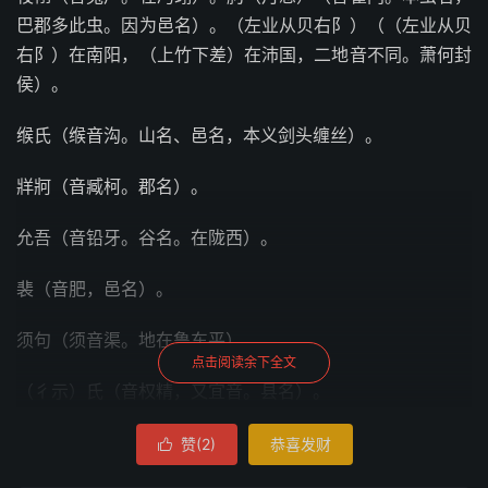
巴郡多此虫。因为邑名）。（左业从贝右阝）（（左业从贝
右阝）在南阳，（上竹下差）在沛国，二地音不同。萧何封
侯）。
缑氏（缑音沟。山名、邑名，本义剑头缠丝）。
牂牁（音臧柯。郡名）。
允吾（音铅牙。谷名。在陇西）。
裴（音肥，邑名）。
须句（须音渠。地在鲁东平）。
点击阅读余下全文
（彳示）氏（音权精，又宜音。县名）。
令攴（音零岐。县名）。
赞(
2
)
恭喜发财
