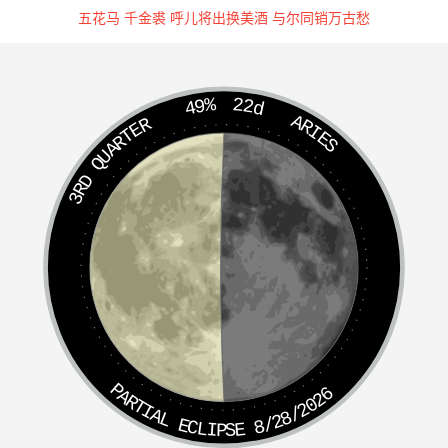
五花马 千金裘 呼儿将出换美酒 与尔同销万古愁
49%
22d
ARIES
3RD QUARTER
PARTIAL ECLIPSE 8/28/2026