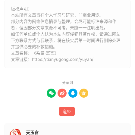
三千锺 而不洎，吾心悲。”弟子问于仲尼曰：“若参者，可谓
版权声明：
无所县其罪乎 ？”曰：“既已县矣！夫无所县者，可以有哀
本站所有文章旨在个人学习与研究，非商业用途。
部分内容为网络信息摘录与整理，会尽可能标注来源和作
乎？彼视三釜、三千锺 ，如观雀蚊虻相过乎前也。”
者，但因部分文章来源不可考，未能一一注明出处。
如任何单位或个人认为本站内容侵犯其著作权，请通过网站
颜成子游谓东郭子綦曰：“自吾闻子之言，一年而野，二年
下方联系方式与我联系​​，将在核实后第一时间进行删除处理
而从， 三年而通，四年而物，五年而来，六年而鬼入，七
并提供必要的补救措施。
年而天成，八年而 不知死、不知生，九年而大妙。生有
文章名称：《杂篇·寓言》
文章链接：
https://tianyugong.com/yuyan/
为，死也。劝公以其私，死也有 自也，而生阳也，无自
也。而果然乎？恶乎其所适，恶乎其所不适？ 天有历数，
地有人据，吾恶乎求之？莫知其所终，若之何其无命也？
分享到
莫知其所始，若之何其有命也？有以相应也，若之何其无鬼
邪？无以 相应也，若之何其有鬼邪？”




众罔两问于景曰：“若向也俯而今也仰，向也括撮而今也被
道经
发；向 也坐而今也起；向也行而今也止：何也？”景曰：“搜
搜也，奚稍问 也！予有而不知其所以。予，蜩甲也，蛇蜕
也，似之而非也。火与日 ，吾屯也；阴与夜，吾代也。
天玉宫