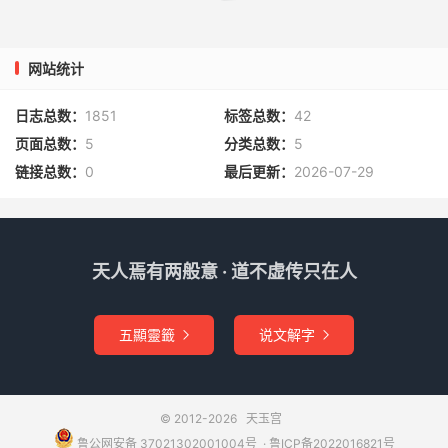
网站统计
日志总数：
1851
标签总数：
42
页面总数：
5
分类总数：
5
链接总数：
0
最后更新：
2026-07-29
天人焉有两般意 · 道不虚传只在人
五顯靈籤
说文解字


© 2012-2026
天玉宫
鲁公网安备 37021302001004号
​​​ ·
鲁ICP备2022016821号