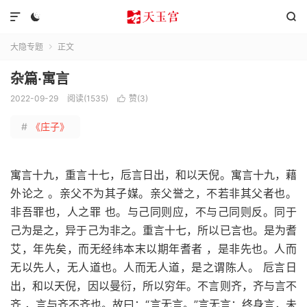



大隐专题
正文

杂篇·寓言
2022-09-29
阅读(1535)
赞(
3
)

#
《庄子》
寓言十九，重言十七，卮言日出，和以天倪。寓言十九，藉
外论之 。亲父不为其子媒。亲父誉之，不若非其父者也。
非吾罪也，人之罪 也。与己同则应，不与己同则反。同于
己为是之，异于己为非之。重言十七，所以已言也。是为耆
艾，年先矣，而无经纬本末以期年耆者 ，是非先也。人而
无以先人，无人道也。人而无人道，是之谓陈人。 卮言日
出，和以天倪，因以曼衍，所以穷年。不言则齐，齐与言不
齐 ，言与齐不齐也。故曰：“言无言。”言无言：终身言，未