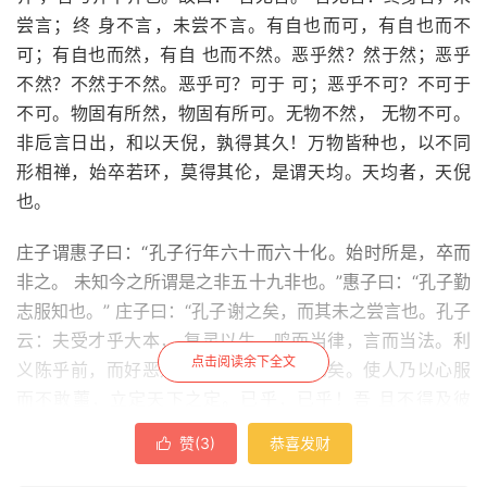
尝言；终 身不言，未尝不言。有自也而可，有自也而不
可；有自也而然，有自 也而不然。恶乎然？然于然；恶乎
不然？不然于不然。恶乎可？可于 可；恶乎不可？不可于
不可。物固有所然，物固有所可。无物不然， 无物不可。
非卮言日出，和以天倪，孰得其久！万物皆种也，以不同
形相禅，始卒若环，莫得其伦，是谓天均。天均者，天倪
也。
庄子谓惠子曰：“孔子行年六十而六十化。始时所是，卒而
非之。 未知今之所谓是之非五十九非也。”惠子曰：“孔子勤
志服知也。” 庄子曰：“孔子谢之矣，而其未之尝言也。孔子
云：夫受才乎大本， 复灵以生。鸣而当律，言而当法。利
点击阅读余下全文
义陈乎前，而好恶是非直服人之 口而已矣。使人乃以心服
而不敢蘁，立定天下之定。已乎，已乎！吾 且不得及彼
乎！”
赞(
3
)
恭喜发财

曾子再仕而心再化，曰：“吾及亲仕，三釜而心乐；后仕，