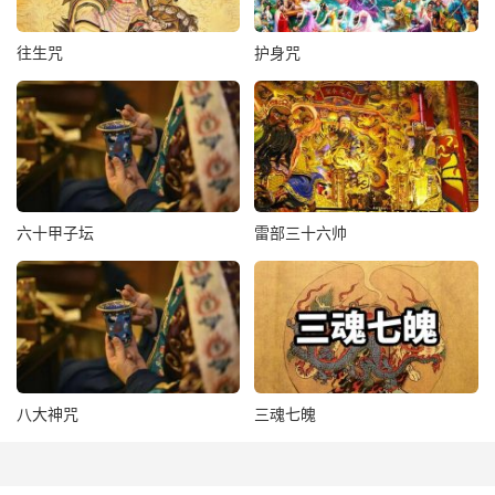
往生咒
护身咒
六十甲子坛
雷部三十六帅
八大神咒
三魂七魄