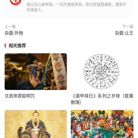
彼，吾所以有待邪，而况乎以无有待者 乎！彼来则我与之
道以无心度有情，一切方便是修真，若归圣智圆通地，便是升
天得道人。
来，彼往则我与之往，彼强阳则我与之强阳。强阳 者，又
何以有问乎！”
上一篇
下一篇
杂篇·外物
杂篇·让王
阳子居南之沛，老聃西游于秦。邀于郊，至于梁而遇老子。
老子中 道仰天而叹曰：“始以汝为可教，今不可也。”阳子居
相关推荐
不答。至舍， 进盥漱巾栉，脱屦户外，膝行而前，曰：“向
者弟子欲请夫子，夫子 行不闲，是以不敢；今闲矣，请问
其故。”老子曰：“而睢睢盱盱， 而谁与居！大白若辱，盛德
若不足。”阳子居蹴然变容曰：“敬闻命 矣！”其往也，舍者
迎将其家，公执席，妻执巾栉，舍者避席，炀者 避灶。其
反也，舍者与之争席矣！
文昌帝君聪明咒
《遁甲择日》系列之岁禄（筮箧
数理）