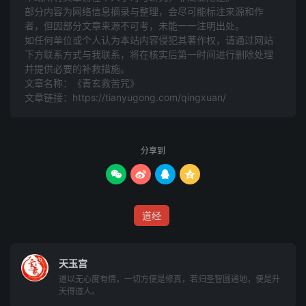
明明明化灵
部分内容为网络信息摘录与整理，会尽可能标注来源和作
静静隆隆虚虚隆,虚隆虚,渊要隆,隆要渊
者，但因部分文章来源不可考，未能一一注明出处。
如任何单位或个人认为本站内容侵犯其著作权，请通过网站
证玄静静静
下方联系方式与我联系​​，将在核实后第一时间进行删除处理
静静静玄证
并提供必要的补救措施。
凡凡景景金金景
文章名称：《青玄救苦咒》
金景金,凡金景,金景凡
文章链接：
https://tianyugong.com/qingxuan/
应静凡凡凡
凡凡凡静应
张张景景张张景,张景张,景张监,监张景
分享到
阳演张张张




张张张演阳
黄黄辉辉黄黄辉,黄辉黄,道黄辉,黄辉道
道经
相道黄黄黄
黄黄黄道相
相道黄黄黄,阳演张张张
天玉宫
道以无心度有情，一切方便是修真，若归圣智圆通地，便是升
应静凡凡凡
天得道人。
证玄静静静