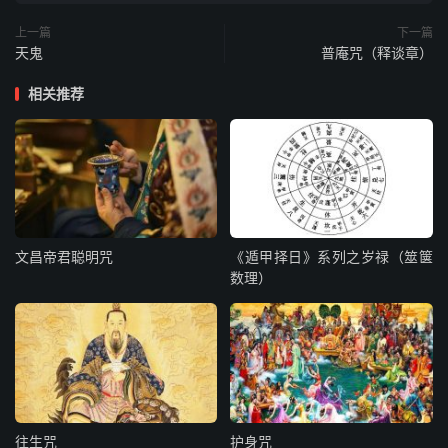
灵化明明明
上一篇
下一篇
明明明化灵
天鬼
普庵咒（释谈章）
明明庆庆呈呈庆九眞,眞眞眞眞眞
相关推荐
民其宏,其宏民
灵化明明明
明明明化灵
静静隆隆虚虚隆要宗, 宗宗宗宗宗
民其宏,其宏民
证玄静静静
文昌帝君聪明咒
《遁甲择日》系列之岁禄（筮箧
静静静玄证
数理）
凡凡景景金金景金见, 见见见见见
愿宁冲,宁冲愿
应静凡凡凡
凡凡凡静应
张张景景张张景张监, 监监监监监
愿宁冲,宁冲愿
往生咒
护身咒