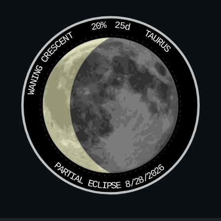
静静静玄证
凡凡景景金金尊, 空空 空空
20%
25d
TAURUS
空空空空空
WANING CRESCENT
应静凡凡凡
凡凡凡静应
张张景景张张尊, 空空 空空
空空空空空
阳演张张张,张张张演阳
黄黄辉辉黄黄尊, 宪宪 宪宪
宪宪宪宪宪
相道黄黄黄
黄黄黄道相
PARTIAL ECLIPSE 8/28/2026
大悲大愿大圣大慈十方化号普度亡魂亿亿刼中度人无量寻声
赴感
太乙
救苦天尊青玄上帝