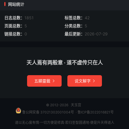
网站统计
日志总数：
1851
标签总数：
42
页面总数：
5
分类总数：
5
链接总数：
0
最后更新：
2026-07-29
天人焉有两般意 · 道不虚传只在人
五顯靈籤
说文解字


© 2012-2026
天玉宫
鲁公网安备 37021302001004号
​​​ ·
鲁ICP备2022016821号
道以无心度有情·一切方便是修真·若归圣智圆通地·便是升天得道人