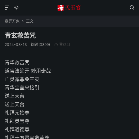



森罗万象
正文

青玄救苦咒
2024-03-13
阅读(3899)
赞(
24
)

青华救苦咒
道宝法筵开 妙用奇哉
亡灵减罪免三灾
青华宝盖来接引
送上天台
送上天台
礼拜元始尊
礼拜灵宝尊
礼拜道德尊
礼拜十方灵宝救苦尊