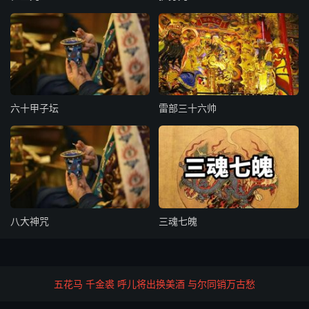
阳演张张张
张张张演阳
黄黄辉辉黄黄辉黄相, 相相相相相
相道散,道散相
相道黄黄黄
黄黄黄道相
六十甲子坛
雷部三十六帅
相道黄黄黄 ,阳演张张张
应静凡凡凡,证玄静静静
灵化明明明
明明明化灵
明明庆庆呈呈尊, 音音 音音
音音音音音
八大神咒
三魂七魄
灵化明明明
明明明化灵
静静隆隆虚虚尊, 音音 音音
音音音音音
五花马 千金裘 呼儿将出换美酒 与尔同销万古愁
证玄静静静