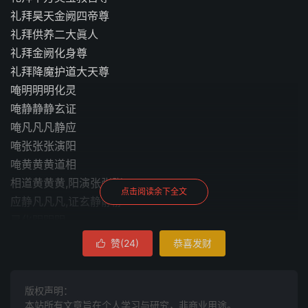
礼拜昊天金阙四帝尊
礼拜供养二大眞人
礼拜金阙化身尊
礼拜降魔护道大天尊
唵明明明化灵
唵静静静玄证
唵凡凡凡静应
唵张张张演阳
唵黄黄黄道相
相道黄黄黄,阳演张张张
点击阅读余下全文
应静凡凡凡,证玄静静静
灵化明明明
明明明化灵
赞(
24
)
恭喜发财

明明庆庆,呈呈庆
呈庆呈,庆九眞,九眞庆
版权声明：
灵化明明明
本站所有文章旨在个人学习与研究，非商业用途。