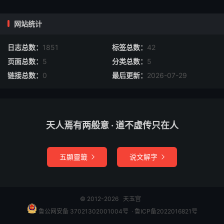
雉头裘
网站统计
大医程据上雉头裘，武帝诏据：此裘非常衣服，消费功用，
日志总数：
1851
标签总数：
42
其于殿前烧之。
页面总数：
5
分类总数：
5
链接总数：
0
最后更新：
2026-07-29
狐白裘
孟尝君使人说昭王幸姬求解，姬曰：“愿得狐白裘”。此裘孟
尝君已献昭王，客有能为狗盗者，夜入秦宫藏中，取以献
天人焉有两般意 · 道不虚传只在人
姬，乃得释。
集翠裘
五顯靈籤
说文解字


武后赐张昌宗集翠裘，后令狄仁杰与赌此裘。仁杰因指所衣
紫拖袍，后曰：“不等。”杰曰：“此大臣朝见之服也。”昌宗
© 2012-2026
天玉宫
累局连北，仁杰褫其裘，拜恩出，赐与舆前厮养。
鲁公网安备 37021302001004号
​​​ ·
鲁ICP备2022016821号