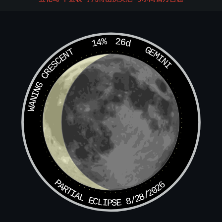
绣（上髟下屈）
盖以羽衣为半臂，如《汉书》所谓诸子绣（上髟下屈），其
14%
26d
GEMINI
字不同，其义则一也。
WANING CRESCENT
襳褵
羽衣也。又曰氅衣。缊黂敝衣。袯襫，蓑衣，暆（音夷）
（日俞），雨衣。
襜褕（音谄遥）
单衣也。武安侯田蚡坐襜褕入宫，不敬，国除。
吉光裘
PARTIAL ECLIPSE 8/28/2026
汉武帝时，西域献吉光裘，裘色黄，盖神马之类，入水不
濡，入火不燃。