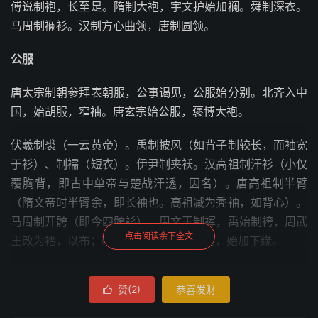
傅说制袍，长至足。隋制大袍，宇文护始加襕。舜制深衣。
马周制襕衫。汉制方心曲领，唐制圆领。
公服
唐太宗制朝参拜表朝服，公事谒见，公服始分别。北齐入中
国，始胡服，窄袖。唐玄宗始公服，褒博大袍。
伏羲制裘（一云黄帝）。禹制披风（如背子制较长，而袖宽
于衫）、制襦（短衣）。伊尹制夹袄。汉高祖制汗衫（小仅
覆胸背，即古中单帝与楚战汗透，因名）。唐高祖制半臂
（隋文帝时半臂余，即长袖也。高祖减为秃袖，如背心）。
马周制开骻（即今四骻衫）。周文王制裈，禹始制袴，周武
点击阅读余下全文
王改为褶，以布；敬王以缯；汉章帝以绫，始加下缘。
晋董威制百结（碎杂缯为之）。宋太祖制截褶、制海青（俱
赞(
2
)
恭喜发财

仿南番作）。宇文涉制毡衫。