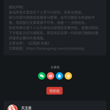
防雨服
版权声明：
本站所有文章旨在个人学习与研究，非商业用途。
陈成子制雨衣、雨帽。宇文涉制雨笼。于则制角袜（前后两
部分内容为网络信息摘录与整理，会尽可能标注来源和作
只相承，中心系带）。魏文帝吴妃始裁缝如今样。后魏始赐
者，但因部分文章来源不可考，未能一一注明出处。
僧尼偏衫。
如任何单位或个人认为本站内容侵犯其著作权，请通过网站
下方联系方式与我联系​​，将在核实后第一时间进行删除处理
并提供必要的补救措施。
天子服
文章名称：《日用部·衣裳》
文章链接：
https://tianyugong.com/yhcyishang/
黄帝始定人君服，色随王运。周公始制天子服，四时各以其
色。隋文帝始专尚黄。唐玄宗时，韦韬请天子服御皆用黄，
设禁。
分享到
隋别服色




炀帝诏牛弘等始别服色，三、四品紫，五味朱，六品以下
夜航船
绿，胥吏青，庶人白，商皂。本秦始皇以紫、绯、绿三等服
为制。
天玉宫