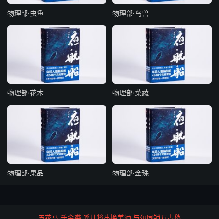
物理部·虫鱼
物理部·鸟兽
带绶
黄帝制衣带（用革反插垂头），秦二世名腰带。唐高宗始制
金、玉、犀、银、鍮、鉐、铜、铁等差。
佩
物理部·花木
物理部·菜蔬
尧始制佩，周制为等。七国去佩留繸，始以彩组连结子繸。
转相受为绶（古绶以贯佩）制，更秦名，本三代。汉高祖制
为等加缥。天子佩白玉而玄组绶，公侯佩山玄玉而朱组绶，
大夫佩水苍玉而纯组绶，世子佩瑜玉而綦组绶，士佩瓀玟而
缊组绶，孔子佩象环五寸而綦组绶。
牙牌
物理部·果品
物理部·金珠
宋太祖始制牙牌，给赐立功武臣悬带，令朝参官皆用之。颛
顼制丝绦。汤制隃囊，厕牖近身之小衫，即今之汗衫也。
五花马 千金裘 呼儿将出换美酒 与尔同销万古愁