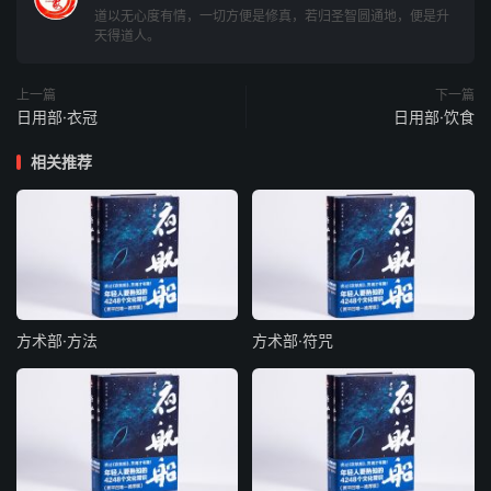
僧衣
道以无心度有情，一切方便是修真，若归圣智圆通地，便是升
天得道人。
后魏制僧衣，赤布，后
周易
黄，宇文周易褐色。北齐忌黑，
以僧衣多黑，始行师忌僧。
上一篇
下一篇
日用部·衣冠
日用部·饮食
鱼袋
相关推荐
即古鱼符，刻鱼，盛之以袋，而饰金银玉。三代为等袋，用
韦。唐高祖始制鱼袋，饰金银。武后改制龟，盖为别；后复
为鱼，加用铜；宋仁宗加用玉。唐玄宗敕品卑者借绯及鱼
袋。
笏
方术部·方法
方术部·符咒
成汤始制笏，书教令以备忽忘。武王诛纣，太公解剑带，笏
始制为等。周制诸侯用象笏。晋、宋以来，惟八座用笏，余
执手板。周武帝始百官皆执笏朝参，以笏为礼。汉高祖制手
板如笏，魏武帝制露板（奏事木简）。