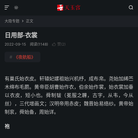



大隐专题
正文

日用部·衣裳
2022-09-15
阅读(1148)
赞(
2
)

#
《夜航船》
有巢氏始衣皮。轩辕妃嫘祖始兴机杼，成布帛。尧始加絺苎
木绵布毛罽。黄帝臣胡曹始作衣，伯余始作裳，始衣裳加垂
以衣皮，短小也。舜制韨（冕服之韠，古字，从韦，今从
丝），三代增画文；汉明帝用赤皮；魏晋始易络纱。黄帝始
制衮，舜始备，周始详。
袍