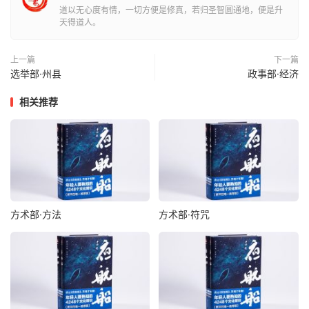
道以无心度有情，一切方便是修真，若归圣智圆通地，便是升
天得道人。
上一篇
下一篇
选举部·州县
政事部·经济
相关推荐
方术部·方法
方术部·符咒