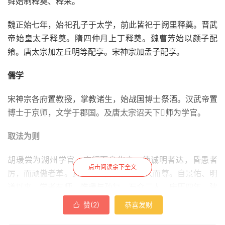
舜始制释奠、释采。
魏正始七年，始祀孔子于太学，前此皆祀于阙里释奠。晋武
帝始皇太子释奠。隋四仲月上丁释奠。魏曹芳始以颜子配
飨。唐太宗加左丘明等配享。宋神宗加孟子配享。
儒学
宋神宗各府置教授，掌教诸生，始战国博士祭酒。汉武帝置
博士于京师，文学于郡国。及唐太宗诏天下师为学官。
取法为则
胡瑗尝为湖州学官，言行而身化之，使诚明者达，昏愚者
点击阅读余下全文
厉，而顽傲者革。其为法严而信，为道久而尊。自景佑、明
道以来，学者有师，惟瑗与孙复、石介三人。庆历四年，建
太学于京师，有司请下湖州取瑗教学之法以为则，召为诸生
赞(
2
)
恭喜发财

官教授。