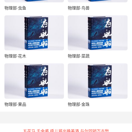
物理部·虫鱼
物理部·鸟兽
物理部·花木
物理部·菜蔬
物理部·果品
物理部·金珠
五花马 千金裘 呼儿将出换美酒 与尔同销万古愁