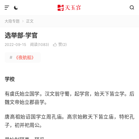



大隐专题
正文

选举部·学官
2022-09-15
阅读(1083)
赞(
2
)

#
《夜航船》
学校
有虞氏始立国学。汉文翁守蜀，起学宫，始天下皆立学。后
魏文帝始立郡县学。
唐高祖始诏国学立周孔庙。高宗始敕天下皆立庙，特祀孔
子，初并祀周公。