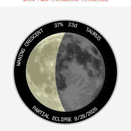
37%
23d
TAURUS
WANING CRESCENT
PARTIAL ECLIPSE 8/28/2026