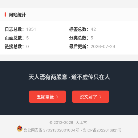
网站统计
日志总数：
1851
标签总数：
42
页面总数：
5
分类总数：
5
链接总数：
0
最后更新：
2026-07-29
天人焉有两般意 · 道不虚传只在人
五顯靈籤
说文解字


© 2012-2026
天玉宫
鲁公网安备 37021302001004号
​​​ ·
鲁ICP备2022016821号