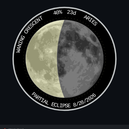
40%
23d
ARIES
WANING CRESCENT
PARTIAL ECLIPSE 8/28/2026