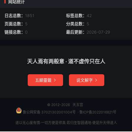
网站统计
日志总数：
1851
标签总数：
42
页面总数：
5
分类总数：
5
链接总数：
0
最后更新：
2026-07-29
天人焉有两般意 · 道不虚传只在人
五顯靈籤
说文解字


© 2012-2026
天玉宫
鲁公网安备 37021302001004号
​​​ ·
鲁ICP备2022016821号
道以无心度有情·一切方便是修真·若归圣智圆通地·便是升天得道人