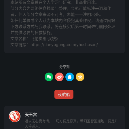
本站所有文章旨在个人学习与研究，非商业用途。
部分内容为网络信息摘录与整理，会尽可能标注来源和作
者，但因部分文章来源不可考，未能一一注明出处。
如任何单位或个人认为本站内容侵犯其著作权，请通过网站
下方联系方式与我联系​​，将在核实后第一时间进行删除处理
并提供必要的补救措施。
文章名称：《伦类部·叔嫂》
文章链接：
https://tianyugong.com/yhcshusao/
分享到




夜航船
天玉宫
道以无心度有情，一切方便是修真，若归圣智圆通地，便是升
天得道人。