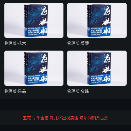
物理部·花木
物理部·菜蔬
物理部·果品
物理部·金珠
五花马 千金裘 呼儿将出换美酒 与尔同销万古愁