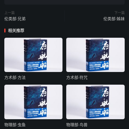
上一篇
下一篇
伦类部·兄弟
伦类部·姊妹
相关推荐
方术部·方法
方术部·符咒
物理部·虫鱼
物理部·鸟兽