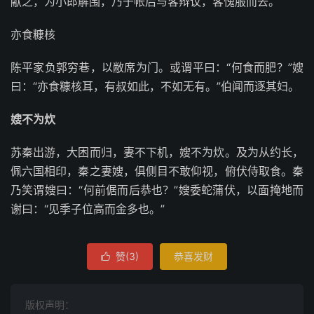
献之，为小郎解围，乃于帐后与客辩议，客愧服而去。
亦食糠核
陈平家负郭穷巷，以敝席为门。或谓平曰：“何食而肥？”嫂
曰：“亦食糠核耳，有叔如此，不如无有。”伯闻而逐其妇。
嫂不为炊
苏秦出游，大困而归，妻不下机，嫂不为炊。及为从约长，
佩六国相印，秦之妻嫂，俱侧目不敢仰视，俯伏侍取食。秦
乃笑谓嫂曰：“何前倨而后恭也？”嫂委蛇蒲伏，以面掩地而
谢曰：“见季子位高而金多也。”
赞(
3
)
恭喜发财

版权声明：