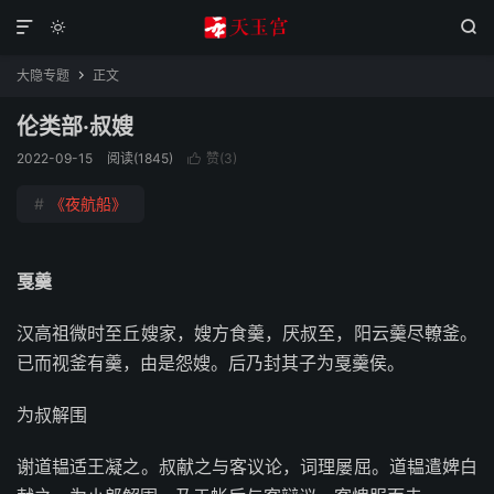



大隐专题
正文

伦类部·叔嫂
2022-09-15
阅读(1845)
赞(
3
)

#
《夜航船》
戛羹
汉高祖微时至丘嫂家，嫂方食羹，厌叔至，阳云羹尽轑釜。
已而视釜有羹，由是怨嫂。后乃封其子为戛羹侯。
为叔解围
谢道韫适王凝之。叔献之与客议论，词理屡屈。道韫遣婢白