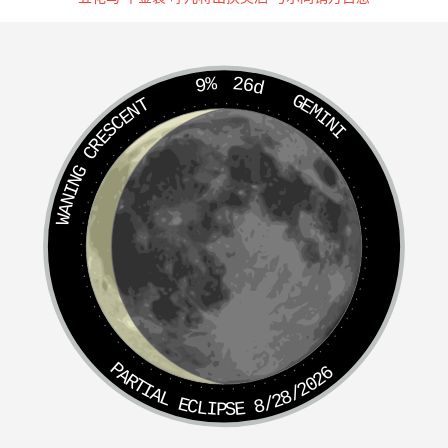
9%
26d
GEMINI
WANING CRESCENT
PARTIAL ECLIPSE 8/28/2026