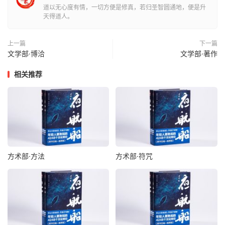
道以无心度有情，一切方便是修真，若归圣智圆通地，便是升
天得道人。
上一篇
下一篇
文学部·博洽
文学部·著作
相关推荐
方术部·方法
方术部·符咒