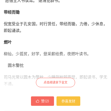
“愿借主人书读耳。”遂博览群书。
带经而锄
倪宽受业于孔安国，时行赁任，带经而锄，力倦，少休息，
即起诵读。
燃叶
柳灿，少孤贫，好学，昼采薪给费，夜燃叶读书。
圆木警枕
司马光常以圆木为警枕，少睡则枕转而觉，即起读书，学无
点击阅读余下全文
不通。
穿膝
赞(
2
)
恭喜发财

管宁家贫好学，坐藜床五十余年，未尝箕股，当膝处皆穿。