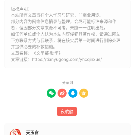
版权声明：
燃糖自照
本站所有文章旨在个人学习与研究，非商业用途。
部分内容为网络信息摘录与整理，会尽可能标注来源和作
顾欢家贫，乡中有学舍，欢壁后倚听，无遗忘者。夕则燃松
者，但因部分文章来源不可考，未能一一注明出处。
节读书，或燃糖自照。
如任何单位或个人认为本站内容侵犯其著作权，请通过网站
下方联系方式与我联系​​，将在核实后第一时间进行删除处理
杜门读书
并提供必要的补救措施。
文章名称：《文学部·勤学》
文章链接：
https://tianyugong.com/yhcqinxue/
邢邵，任丘人。少游洛阳，遇雨，乃杜门五日读《汉书》，
悉强记无遗。文章典丽，既赡且速，与温子升齐名。官太常
卿，兼中书监、国子监祭酒，朝士荣之。雅性脱略，不以位
分享到
望自尊，止卧一小室，未尝内宿。自云：“尝昼入内阁，为
犬所吠。”




夜航船
天玉宫