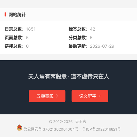
网站统计
日志总数：
1851
标签总数：
42
页面总数：
5
分类总数：
5
链接总数：
0
最后更新：
2026-07-29
天人焉有两般意 · 道不虚传只在人
五顯靈籤
说文解字


© 2012-2026
天玉宫
鲁公网安备 37021302001004号
​​​ ·
鲁ICP备2022016821号