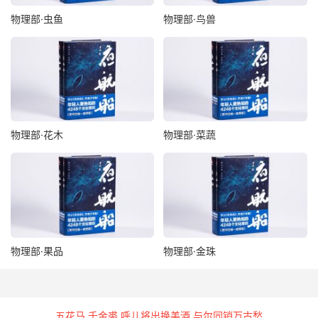
物理部·虫鱼
物理部·鸟兽
物理部·花木
物理部·菜蔬
物理部·果品
物理部·金珠
五花马 千金裘 呼儿将出换美酒 与尔同销万古愁