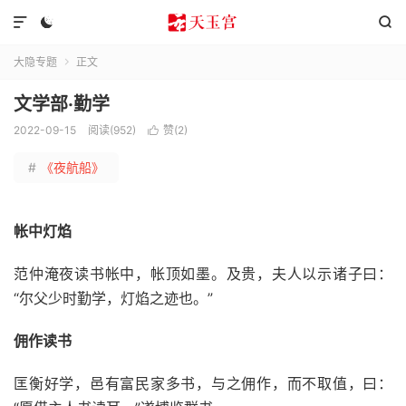



大隐专题
正文

文学部·勤学
2022-09-15
阅读(952)
赞(
2
)

#
《夜航船》
帐中灯焰
范仲淹夜读书帐中，帐顶如墨。及贵，夫人以示诸子曰：
“尔父少时勤学，灯焰之迹也。”
佣作读书
匡衡好学，邑有富民家多书，与之佣作，而不取值，曰：