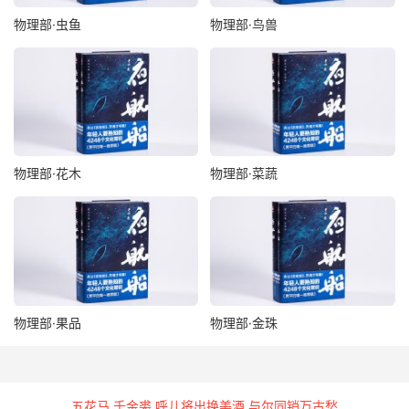
物理部·虫鱼
物理部·鸟兽
纶巾羽扇
诸葛武侯与司马懿治军渭滨，克日夜战。司马懿戎服莅事，
使人视武侯独乘素车，纶巾羽扇，指挥三军，随其进止。司
马懿叹曰：“诸葛君可谓名士矣！”
金钩
物理部·花木
物理部·菜蔬
阖闾既宝莫邪，复令国中作金钩，令曰：“能为善钩者赏千
金。”有人贪赏，乃杀其二子，以血衅金，遂成二钩，献
之，王曰：“钩有何异？”曰：“臣之作钩，贪赏而杀二子，衅
以成钩，是与众异。”遂向钩而呼二子之名，曰：“吴鸿、扈
嵇，我在此！”声未绝，而两钩俱飞，着父之胸。吴王大
物理部·果品
物理部·金珠
惊，乃赏之。遂服之不去身。
七制
五花马 千金裘 呼儿将出换美酒 与尔同销万古愁