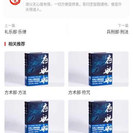
授斧钺
道以无心度有情，一切方便是修真，若归圣智圆通地，便是升
天得道人。
国有难，君卜吉日，以授旗鼓。将入庙，趋至堂下，北面而
立，主亲操斧钺，持斧头，授将军其柄，曰：“从此上至天
上一篇
下一篇
者，将军制之。”复持斧头，授将军其柄，曰：“从此下至渊
礼乐部·乐律
兵刑部·刑法
者，将军制之。”
相关推荐
投醪
秦穆公伐晋，及河，将军劳之，醪唯一杯。蹇叔曰：“一杯
可以投河而酿也。”穆公乃以醪投河，三军皆取饮之。
吮疽
方术部·方法
方术部·符咒
吴起为魏将攻中山。卒有患疽者，起为吮之。卒母闻而哭。
人曰：“子，卒也，而将军自吮其疽，何哭为？”答曰：“往年
吴公吮其父，其父战不旋踵，遂死敌。今又吮其子，妾不知
死所矣。”后起之楚，卒果见杀。