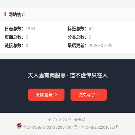
公之车。野人率三百余人疾斗车下，遂大克晋。
网站统计
剑名
日志总数：
1851
标签总数：
42
剑口曰镡，剑鼻曰璏（音位），剑握曰铗，剑鞘曰室，剑衣
曰韬，亦曰襓（音绕），剑把绳曰蒯缑（音勾）。
页面总数：
5
分类总数：
5
链接总数：
0
最后更新：
2026-07-29
五名剑
越王勾践有宝剑五，一曰纯钩、二曰湛卢、三曰豪曹、四曰
鱼肠、五曰巨阙。
天人焉有两般意 · 道不虚传只在人
斩蛇剑
五顯靈籤
说文解字


汉高帝于南山得一铁剑，长三尺，铭曰“赤霄”，大篆书，即
斩蛇剑也。及贵，常服之。晋太康三年，武库火，中书监张
华列兵防卫，见汉高斩蛇剑穿屋飞去，莫知所向。
© 2012-2026
天玉宫
鲁公网安备 37021302001004号
​​​ ·
鲁ICP备2022016821号
佽飞