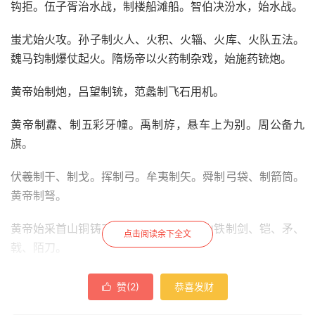
钩拒。伍子胥治水战，制楼船滩船。智伯决汾水，始水战。
蚩尤始火攻。孙子制火人、火积、火辎、火库、火队五法。
魏马钧制爆仗起火。隋炀帝以火药制杂戏，始施药铳炮。
黄帝始制炮，吕望制铳，范蠡制飞石用机。
黄帝制纛、制五彩牙幢。禹制斿，悬车上为别。周公备九
旗。
伏羲制干、制戈。挥制弓。牟夷制矢。舜制弓袋、制箭筒。
黄帝制弩。
黄帝始采首山铜铸刀斧；蚩尤始取昆吾山铁制剑、铠、矛、
点击阅读余下全文
戟、陌刀。
蚩尤始制革为甲。禹制函甲。
赞(
2
)
恭喜发财

黄帝始制枪，孔明扩其制。舜制匕首。