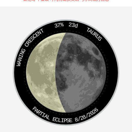
兵法
七制，一曰征、二曰攻、三曰侵、四曰伐、五曰阵、六
曰战、七曰斗。
挟纩
37%
23d
TAURUS
WANING CRESCENT
楚子围萧，申公巫臣曰：“师人多寒。”王巡三军，拊而勉
之，三军之士皆如挟纩。
呼庚癸
吴申叔仪乞粮于晋，公孙有山氏对曰：“粱则无矣，粗则有
之。若登首山，以呼曰庚癸乎，则诺”。（庚，西方，主
谷。癸，北方，主水。教以隐语也。）
盗马
PARTIAL ECLIPSE 8/28/2026
秦穆公失右服马。见野人方食之，公笑曰：“食马肉不饮
酒，恐伤。”遂遍饮而去。及一年，有韩原之战，晋人环穆