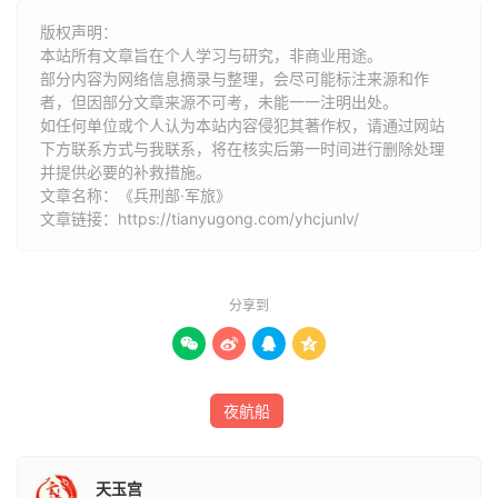
版权声明：
黄帝制云梯，古名钩援。牟夷制挨牌，古名傍排。
本站所有文章旨在个人学习与研究，非商业用途。
部分内容为网络信息摘录与整理，会尽可能标注来源和作
孙武制铁蒺藜，刘馥（三国时人）制悬苫，今为悬帘。岳飞
者，但因部分文章来源不可考，未能一一注明出处。
如任何单位或个人认为本站内容侵犯其著作权，请通过网站
制藤牌。
下方联系方式与我联系​​，将在核实后第一时间进行删除处理
并提供必要的补救措施。
殷盘庚制烽燧告警。赵武灵王制刁斗传。魏制鸡翘报急，制
文章名称：《兵刑部·军旅》
露布、漆竿报捷。
文章链接：
https://tianyugong.com/yhcjunlv/
五兵
分享到
矛、戟、戈、剑、弓谓之五兵。




专主旗鼓
夜航船
吴起临战，左右进剑，起曰：“将专主旗鼓，临难决疑，挥
兵指刃，此将事也。一剑之任，非将任也。”
天玉宫