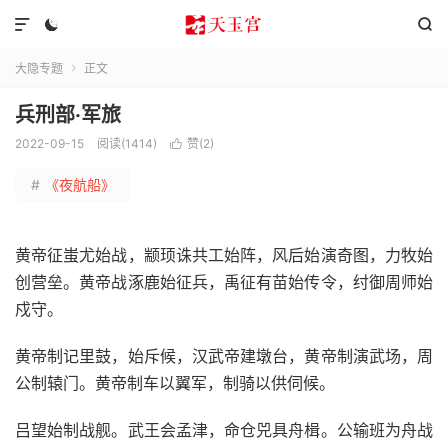



大隐专题
正文

兵刑部·军旅
2022-09-15
阅读(1414)
赞(
2
)

#
《夜航船》
黄帝征蚩尤始战，颛顼诛共工始阵，风后始演奇图，力牧始
创营垒。黄帝战涿鹿始征兵，禹征有苗始传令，纣御周师始
戍守。
黄帝制记里鼓，始斥候，汉武帝建墩台，黄帝制演武场，周
公制辕门。黄帝制车以翼军，制骑以供伺候。
吕望始制战舰。武王会孟津，命仓兕具舟楫。公输班为舟战