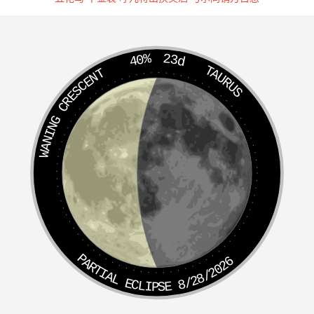
为朕家事受楚毒
章纶疏陈修德弭灾十四事。又请复汪后于中宫，以正壶仪；
40%
23d
复沂王于东宫，以正国本。诏逮狱，廷杖不死。英宗复辟，
TAURUS
WANING CRESCENT
叹曰：“纶好臣子，为朕家事受楚毒。”拜礼部侍郎。
碎朕衣矣
陈禾劾童贯弄权，反复不置，徽宗欲起，禾引帝衣，请毕其
奏。衣裾落。帝曰：“正言碎朕衣矣！”禾曰：“陛下不惜碎
衣，臣岂惜碎首以报！”内侍请易衣，帝却之，曰：“留以旌
直臣。”
惮黯威棱
PARTIAL ECLIPSE 8/28/2026
武帝尝曰：“甚矣，黯之戆也！”“古有社稷臣，黯近之矣。”
黯前奏事，帝不冠，不敢见。淮南王谋逆，惮黯威棱，遂
寝。