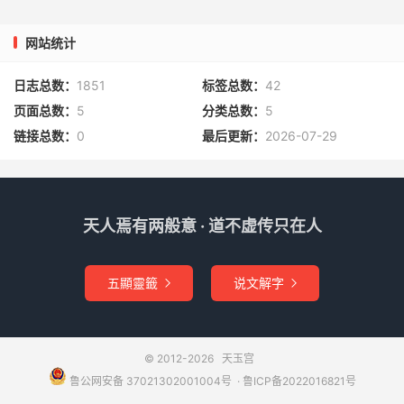
贲育不能过
网站统计
唐魏征，太宗朝谏议大夫，状貌不扬，有胆气，犯颜敢谏，
日志总数：
1851
标签总数：
42
虽上怒甚，而征神色自若，议者谓贲育不能过。
页面总数：
5
分类总数：
5
链接总数：
0
最后更新：
2026-07-29
瓦为油衣
谷那律博洽群书，褚遂良称曰“九经库”。从太宗出猎，遇
雨，因问：“油衣若何而不漏耶？”那律曰：“以瓦为之，当不
天人焉有两般意 · 道不虚传只在人
漏。”上嘉其直。
谪死
五顯靈籤
说文解字


陈刚中性慷慨，敢论事。故铨以劾桧贬。刚中启曰：“知无
不言，愿借尚方之剑！不遇故去，卿乘下泽之车。”桧怒，
© 2012-2026
天玉宫
遂与张九成同谪，客死，贫不能葬。士论惜之。
鲁公网安备 37021302001004号
​​​ ·
鲁ICP备2022016821号