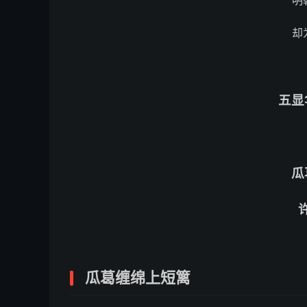
明
却
五显
瓜
瓜葛缠绵上短篱