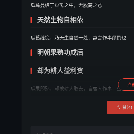
瓜葛蔓缠于短篱之中，无脱离之意
天然生物自相依
瓜葛缠挽，乃天生自然一处，寓言作事颠倒也
明朝果熟功成后
却为耕人益利资
点
瓜果即熟，却被耕人取去，言替人作事，空自劳
赞(
4
)

解曰
：舍近图远，辞尊居卑，枉