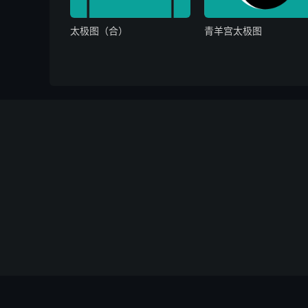
迁移
：守旧还高，长安虽好，不
太极图（合）
青羊宫太极图
山坟
：祖坟防侵占，新者不宜为
出行
：宜合亲和友，得伴好商量
望行
：行人他乡恋，依然尚未归
寻人
：戚族收留，远速寻之，不
失物
：速即寻觅，费财得见，迟
合伴
：合伴亦投机，求人不如求
置货
：春夏颇旺，秋冬平淡，是