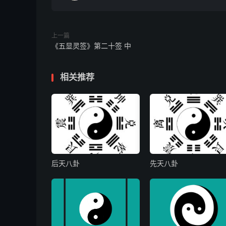
作福保安宁
功名
：若问功名似燕儿，今年空
上一篇
当
《五显灵签》第二十签 中
身役
：难尽终和始，更妨是与非
相关推荐
疾病
：童子得此卦，不死亦延缠
忧疑
：若问忧疑事可忧
后天八卦
先天八卦
官讼
：春夏占之延缠，秋冬占之
起造
：起造不宜，失利之兆