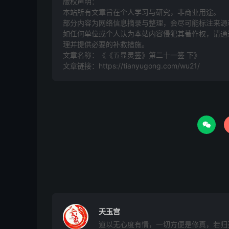
版权声明：
本站所有文章旨在个人学习与研究，非商业用途。
部分内容为网络信息摘录与整理，会尽可能标注来源
家宅
：人口平安稳，财源淡淡中
如任何单位或个人认为本站内容侵犯其著作权，请通过
理并提供必要的补救措施。
文章名称：《《五显灵签》第二十一签 下》
自身
：三春只道三秋好，岂料临
文章链接：
https://tianyugong.com/wu21/
功，防破财口舌，闲事勿理
求财
：春夏求财金化铁，秋冬还

谋事
：凡事不成，不宜为之
婚姻
：亲上加亲作蹇修，琴瑟难
休
天玉宫
六甲
：前胎降梁雄，今胎必孟光
道以无心度有情，一切方便是修真，若归