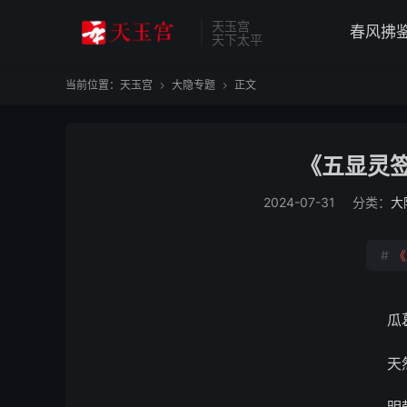
天玉宫
春风拂
天下太平
当前位置：
天玉宫
大隐专题
正文


《五显灵签
2024-07-31
分类：
大
#
《
瓜
天