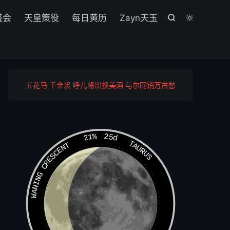

盛会
天皇策役
每日黄历
Zayn天玉


五花马 千金裘 呼儿将出换美酒 与尔同销万古愁
21%
25d
TAURUS
WANING CRESCENT