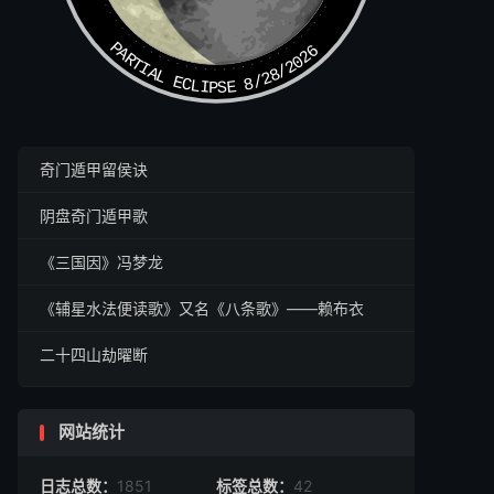
PARTIAL ECLIPSE 8/28/2026
奇门遁甲留侯诀
阴盘奇门遁甲歌
《三国因》冯梦龙
《辅星水法便读歌》又名《八条歌》——赖布衣
二十四山劫曜断
网站统计
日志总数：
1851
标签总数：
42