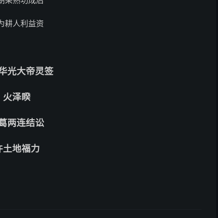
朝果熟功成后
为耕人利益资
华光大帝灵签
火泽睽
葛两连结讼
许土地福力