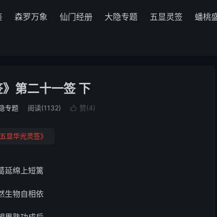
鉴
森罗万象
仙门经册
大隐专题
五显灵签
蟠桃
》第二十一签 下
隐专题
阅读(1132)
赞(
4
)

五显华光灵签》
葛延绵上短篱
然生物自相依