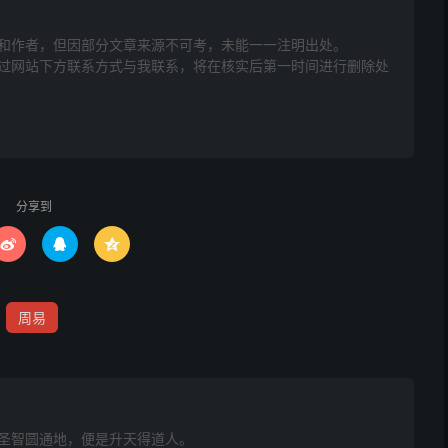
和作者，但因部分文章来源不可考，未能一一注明出处。
，凶星多拱照，谨慎在三冬，防小人口舌
网站下方联系方式与我联系​​，将在核实后第一时间进行删除处
期却又空，纵然合伴为生意，辛勤用力枉劳
似水捞月，不利之兆
分享到



周易
谐不到头，纵然配合无儿女，折散中途两罢
，纵然头者女，定遣白花郎，子母有虚惊，
圣智圆通地，便是升天得道人。