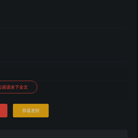
击阅读余下全文
碌，无益于己
恭喜发财
用己力，人取便宜