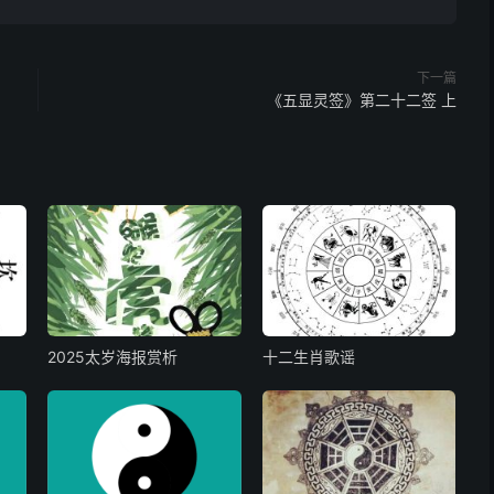
向杜前飞，旧日叠泥巢已落，须向他人门户
下一篇
《五显灵签》第二十二签 上
，有损无益，却不可为
，老人秋冬占，必定去为仙，春夏无碍
2025太岁海报赏析
十二生肖歌谣
易散，对理和平，以和为贵