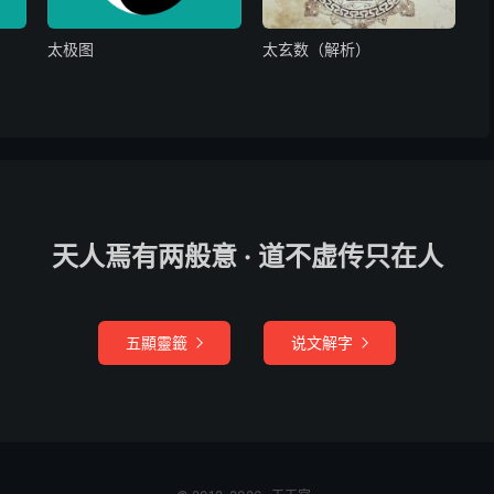
是久居
太极图
太玄数（解析）
，若系当时买，更恐有官非
，春夏犹佳境，到底白茫茫，不可行无益
，近者有消息，远途秋后期
天人焉有两般意 · 道不虚传只在人
能远去，费财得见
五顯靈籤
说文解字
则难见


自己
非宜防