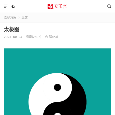



森罗万象
正文

太极图
2024-08-24
阅读(2505)
赞(
23
)
