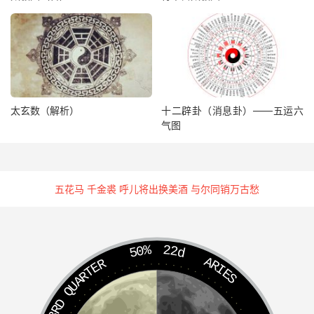
太玄数（解析）
十二辟卦（消息卦）——五运六
气图
五花马 千金裘 呼儿将出换美酒 与尔同销万古愁
50%
22d
ARIES
3RD QUARTER