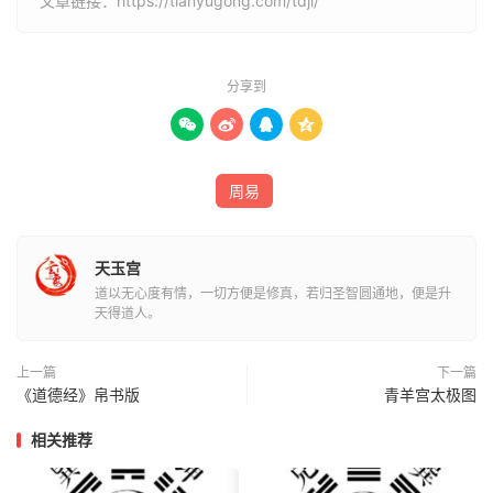
文章链接：
https://tianyugong.com/tdji/
分享到




周易
天玉宫
道以无心度有情，一切方便是修真，若归圣智圆通地，便是升
天得道人。
上一篇
下一篇
《道德经》帛书版
青羊宫太极图
相关推荐