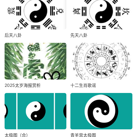
后天八卦
先天八卦
2025太岁海报赏析
十二生肖歌谣
太极图（合）
青羊宫太极图