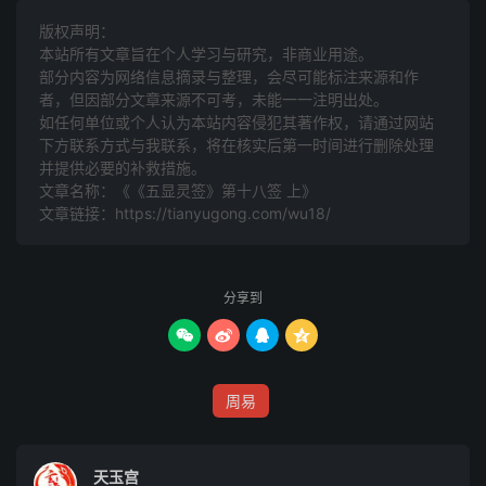
絅者单衣也，如人着锦绣衣服，用单衣盖住，言内中虽好，
版权声明：
亦须渐渐看落，然后知也
本站所有文章旨在个人学习与研究，非商业用途。
部分内容为网络信息摘录与整理，会尽可能标注来源和作
看花归去从容立
者，但因部分文章来源不可考，未能一一注明出处。
如任何单位或个人认为本站内容侵犯其著作权，请通过网站
下方联系方式与我联系​​，将在核实后第一时间进行删除处理
从容看花，虽极闲之事，亦有美意
并提供必要的补救措施。
文章名称：《《五显灵签》第十八签 上》
两袖明朝尚有香
文章链接：
https://tianyugong.com/wu18/
承上句而言，即看花亦得其香，统言凡事虽未见其美，渐渐
必得其好，即看花小事尚得其香，是万事皆吉利之象
分享到




解曰：喜事重重，美在丑中，翻云覆雨，吉
周易
利兴隆
天玉宫