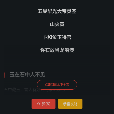
五显华光大帝灵签
山火贲
卞和泣玉得官
许石敢当龙船澳
玉在石中人不见
点击阅读余下全文
石中藏玉，言人有好处而未出现也
衣从絅里锦中藏
赞(
5
)
恭喜发财
