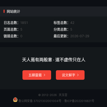
守，音信付天涯，近日有人报信，向东方寻
大吉
网站统计
日志总数：
1851
标签总数：
42
失物
：世事乱纷纷，失物恐难寻，小失能挡
页面总数：
5
分类总数：
5
祸，不见也称心，小物有瓦石藏之
链接总数：
0
最后更新：
2026-07-29
合伴
：合伴投机，心内猜疑，做落俱好，先
难后易
天人焉有两般意 · 道不虚传只在人
置货
：事不在忙，宽自思量，求之必得，作
价高强，如有利宜早沽，不可待迟
五顯靈籤
说文解字


发货
：虚存一把龙泉剑，终日埋尘未显光，
宁耐深藏于韫，匮盛朝依旧献名邦
© 2012-2026
天玉宫
鲁公网安备 37021302001004号
​​​ ·
鲁ICP备2022016821号