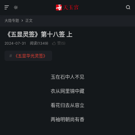



大隐专题
正文

《五显灵签》第十八签 上
2024-07-31
阅读(1349)
赞(
5
)

#
《五显华光灵签》
玉在石中人不见
衣从网里锦中藏
看花归去从容立
两袖明朝尚有香