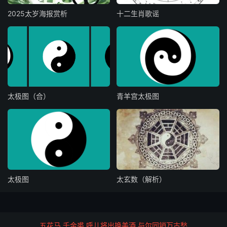
六甲
：生产却艰难，辛苦平安，女儿为上
2025太岁海报赏析
十二生肖歌谣
吉，男儿对岁安，对岁后乃恭喜也
功名
：彩凤将腾翅，灵苗早发根，文场今称
好，终是步青云
身役
：此去欲经营，先难而后成，不拘新与
太极图（合）
青羊宫太极图
旧，文书叠叠升
疾病
：月被云遮，首尾延缠，不拘童叟，痘
疮之后，小心提防
太极图
太玄数（解析）
忧疑
：难分难解，作福保之
官讼
：破财难了事，和散早为佳
五花马 千金裘 呼儿将出换美酒 与尔同销万古愁