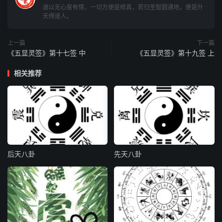
道以无心度有情，一切方便是修真，若归圣智圆通地，便是升
天得道人。
家宅
：喜事重重，时运亨通，
六爻
安静，苍
鲤化龙
上一篇
下一篇
《五显灵签》第十七签 中
《五显灵签》第十九签 上
自身
：宝剑真奇物，经磨始见锋，任君藏匣
相关推荐
里，异日气凌空，大运尚滞，作事平安，当
有进人口之兆
求财
：求财必得，先难后易
后天八卦
先天八卦
谋事
：事必有成，和合之象
婚姻
：夫妇相和合，婚姻运未通，待年和半
载，鱼水得相逢