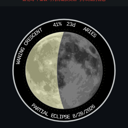
起造
：堪彼堂前燕，呢喃欲作窝，不羡新居
者，到底旧巢高
41%
23d
ARIES
WANING CRESCENT
迁移
：此卦未堪移，守旧且待时
山坟
：卜问山坟事最强，隆隆灵气暗中藏，
去水来山人未识，世代儿孙旺且昌
出行
：客外不如家里好，新处不如旧处高，
纵然强要行千里，不称怀处枉徒劳
望行
：虚上楼头望，归鞭未有期，若逢辰日
PARTIAL ECLIPSE 8/28/2026
月，消息可通时
寻人
：失去勿吁嗟，安稳在人家，暂且宽心