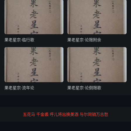
计孛名为纸笔星，如居田宅最堪嗔。
破家蕩产令人笑，命好除非自主成。
得度得时失位失时
果老星宗·临行歌
果老星宗·论限附余
星辰得时最为良，恶曜相逢也不妨。
得地不须为弱论，失时何必在高强。
诸煞剋命
剋命忌囚暗耗刑，更兼破劫刃锋星。
果老星宗·流年论
果老星宗·论倒限歌
逢空有吉皆无祸，太岁相冲又不宁。
凶空吉 吉空凶
五花马 千金裘 呼儿将出换美酒 与尔同销万古愁
凶星行限要空亡，吉曜空亡又不祥。