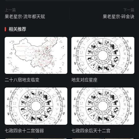
火罗计孛果为刚，紫木纯柔也不祥。
上一篇
下一篇
果老星宗·流年都天赋
果老星宗·碎金诀
若得刚柔相济遇，为权为福定非常。
相关推荐
火罗夹金命夭
火罗夹命福滔天，纵犯凶星福亦坚。
金命生人还不足，必然夭死在童年。
二十八宿地支临变
地支对应星座
雄星宜守财帛
火罗计孛四雄星，加临财帛福犹深。
若也财星更明白，其家一定置千金。
计孛忌守田宅
七政四余十二宫强弱
七政四余后天十二宫