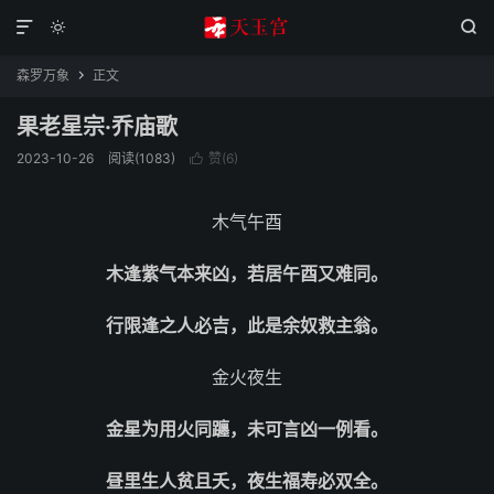



森罗万象
正文

果老星宗·乔庙歌
2023-10-26
阅读(1083)
赞(
6
)

木气午酉
木逢紫气本来凶，若居午酉又难同。
行限逢之人必吉，此是余奴救主翁。
金火夜生
金星为用火同躔，未可言凶一例看。
昼里生人贫且夭，夜生福寿必双全。