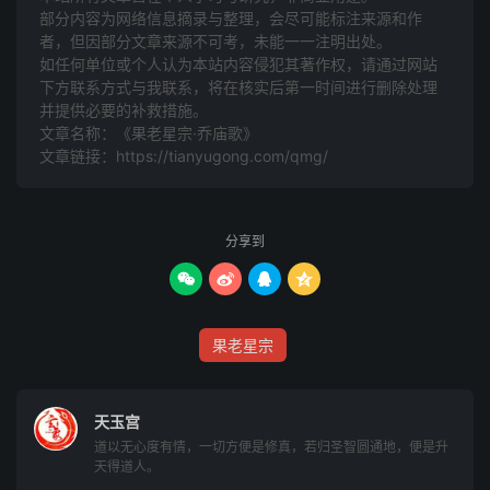
昼星忌夜 夜星昼见
部分内容为网络信息摘录与整理，会尽可能标注来源和作
者，但因部分文章来源不可考，未能一一注明出处。
昼见星辰夜见时，限逢福作五分推。
如任何单位或个人认为本站内容侵犯其著作权，请通过网站
下方联系方式与我联系​​，将在核实后第一时间进行删除处理
并提供必要的补救措施。
阴星垣庙如逢昼，命限相逢大不宜。
文章名称：《果老星宗·乔庙歌》
文章链接：
https://tianyugong.com/qmg/
宜夜
火罗金月是阴星，遇夜生人最有情。
分享到
若为官福并身命，三台八座有声名。




宜昼
果老星宗
水木土日计属阳，更加气孛一例详。
昼生垣庙临身命，限里相逢福愈昌。
天玉宫
道以无心度有情，一切方便是修真，若归圣智圆通地，便是升
天得道人。
刚柔相济