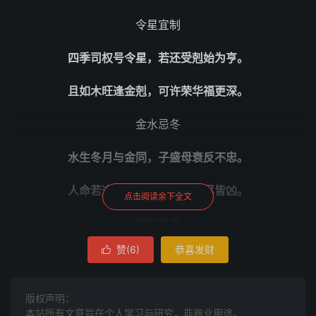
令星宜制
四季司权号令星，若还受剋始为亨。
且如木旺逢金剋，可许荣华福更深。
金水忌冬
水生冬月与金同，子盛母衰反不忠。
人命若逢申酉限，金星垣庙尽皆凶。
点击阅读余下全文
望同忌昼
赞(
6
)
恭喜发财

中弦之月10分明，垣庙皆言是吉神。
限行至此皆无福，月正扬辉怕昼生。
版权声明：
本站所有文章旨在个人学习与研究，非商业用途。