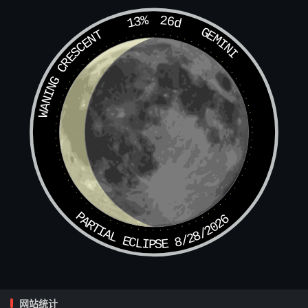
吉曜空亡还减福，凶星空了却无妨。
13%
26d
GEMINI
WANING CRESCENT
奴犯主有制吉
土星行限原怕计，只要当生木同制。
限行至此无大祸，他星亦可为前例。
煞星剋命限凶
剋命之星真可畏，命宫切忌逢刑至。
若还临限又逢凶，恶死身亡须弃市。
PARTIAL ECLIPSE 8/28/2026
刃叠凶主凶甚
阳刃行限最为凶，莫使凶星在限中。
网站统计