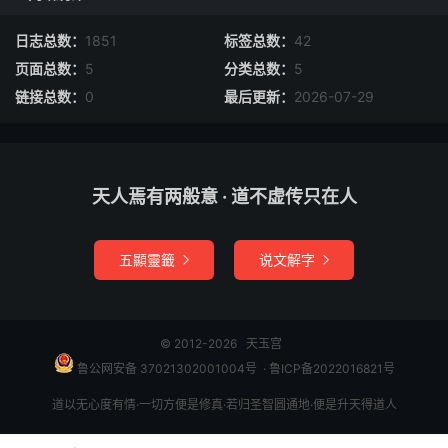
限吉还须有刑剋，限凶终是祸重重。
日志总数：
1851
标签总数：
42
飞刃为害
页面总数：
5
分类总数：
5
链接总数：
0
最后更新：
2026-07-29
飞刃星辰阳刃乡，刃星互换实堪伤。
无破无空如逢此，纵有相生亦少亡。
破碎限凶
天人焉有两般意 · 道不虚传只在人
破碎星辰不出宫，那堪行限在其中。
五顯靈籤
说文解字


若非官事并丧服，到此终须百事凶。
鬼曜
© 2012-2026
天玉宫
鲁公网安备 37021302001004号
​​​ ·
鲁ICP备2022016821号
鬼曜星辰坐命宫，那堪行限一般同。
道以无心度有情·一切方便是修真·若归圣智圆通地·便是升天得道人
无破无空伤限命、可怜挥泪对西风。