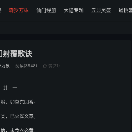
鉴
森罗万象
仙门经册
大隐专题
五显灵签
蟠桃
门射覆歌诀
罗万象
阅读(3848)
赞(
21
)

其 一
衣服，卯草东园香。
药类，巳火雀文章。
文信，未食衣必黄。