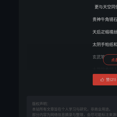
更与天空同
贵神牛角镜
天后疋缎襦
太阴手帕纸
玄武笔墨与
点
太常饮食妇
赞(
21
)

白虎纸布铜
此是射覆真
版权声明：
本站所有文章旨在个人学习与研究，非商业用途。
部分内容为网络信息摘录与整理，会尽可能标注来源