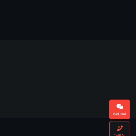

WeChat

TellMe