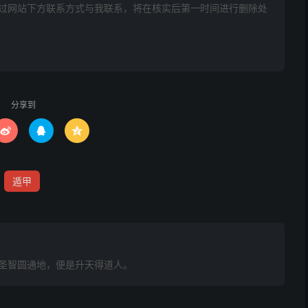
为难，月将加时上下看。
网站下方联系方式与我联系​​，将在核实后第一时间进行删除处
吃物，木乡临仲果中端。
药物，申酉金银纸钱般。
甘味，丑为铜铁粟米言。
分享到



帛事，巳钱鹰禽炉治看。
绵物，辰磁戌骨兼缸瓮。
遁甲
与钱，若是四仲当为果。
根元，三火为珠三水豆。
圣智圆通地，便是升天得道人。
毛端，三土形园如器物。
金印，三木条直算笔编。