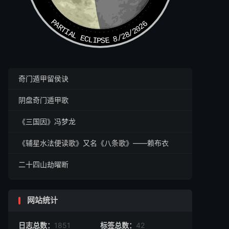
PARTIAL ECLIPSE 8/28/2026
奇门遁甲留侯诀
阴盘奇门遁甲歌
《三国因》冯梦龙
《辅星水法便读歌》又名《八条歌》——赖布衣
二十四山劫曜断
网站统计
日志总数：
1851
标签总数：
42