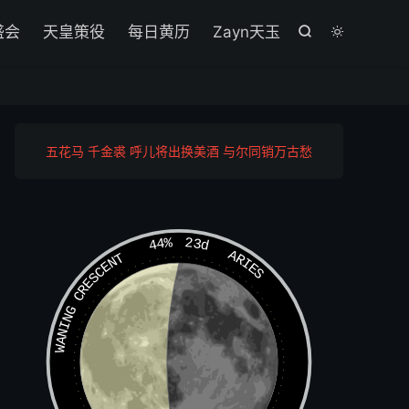

盛会
天皇策役
每日黄历
Zayn天玉


五花马 千金裘 呼儿将出换美酒 与尔同销万古愁
44%
23d
ARIES
WANING CRESCENT