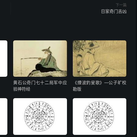
下一篇
日家奇门吉凶
刑克，其中定物必周圆。
细物，克其伤缺曷为精。
穴眼，上克下时不成圆。
人元，辨其刑克五行连。
书意，要解根基出世间。
黄石公奇门七十二局军中应
《煙波釣叟歌》—公子旷校
其 四
验神符经
勘版
难量，幽玄课体伏行藏。
物类，验色相刑取己伤。
形状，人元颜色取相当。