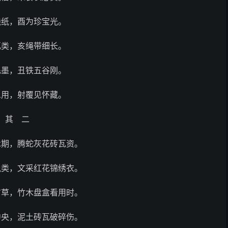
钱纸，酉为珍宝光。
瓦类，亥绳带细长。
毛墨，丑铁五谷刚。
息用，射覆见怀藏。
其 二
木期，腾蛇灰花砖瓦资。
兔类，文采红花锦绣衣。
言草，竹木盘盒看用时。
中央，泥土砖瓦破碎伤。