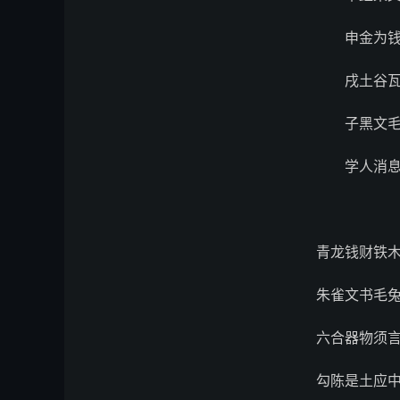
申金为
戌土谷
子黑文
学人消
青龙钱财铁
朱雀文书毛
六合器物须
勾陈是土应