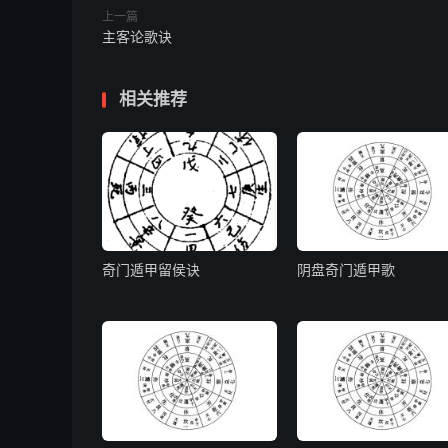
上一篇
主客论歌诀
四位俱同无
火局光明微
相关推荐
下克上时有
更看天官与
常将此法详
奇门遁甲留侯诀
阴盘奇门遁甲歌
怀藏之物审
得气胜形为
天官体段为