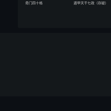
奇门四十格
遁甲天干七政（存疑）
土性形圆如
五行各取其
火类文化经
草木物类兼
土是变化粗
子午扁平头
巳亥不无多
辰戌有皮更
当旺新而圆