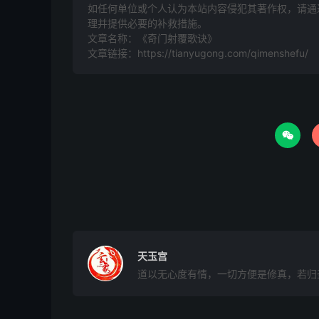
射覆之法最
如任何单位或个人认为本站内容侵犯其著作权，请通过
理并提供必要的补救措施。
文章名称：《奇门射覆歌诀》
子午卯酉为
文章链接：
https://tianyugong.com/qimenshefu/
辰戌坚刚并
未为吃食并

寅为医药钱
亥为疋缎细
卯梳酉镜食
五行
刑克验
天玉宫
道以无心度有情，一切方便是修真，若归
更有文墨发
三金成宝为