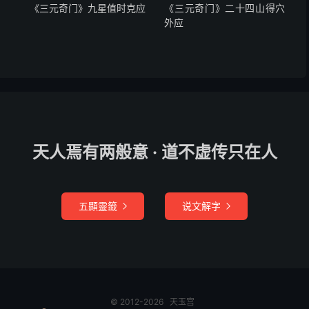
《三元奇门》九星值时克应
《三元奇门》二十四山得穴
包裹，水能细碎木细长。
外应
形状，火性形尖金带方。
火气，水唯柔软性杂苍。
丝白，金类皮毛石铁铛。
天人焉有两般意 · 道不虚传只在人
糙物，更看临变在何方。
孔窍，卯酉团圆口有伤。
五顯靈籤
说文解字


手足，寅申四角是寻常。
带角，丑未眉目要思量。
成器，相气方而反更长。
© 2012-2026
天玉宫