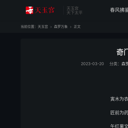
天玉宫
春风拂
天下太平
当前位置：
天玉宫
森罗万象
正文


奇
2023-03-20
分类：
森
寅木为
匠前为
午红果