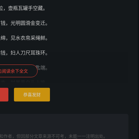
位，壶瓶瓦罐手空藏。
石钱，光明圆滑金变迁。
丝绵，见水衣帛采绳鲜。
和钱，妇人刀尺耳珠环。
墨斗，石灰木灰木匙端。
击阅读余下全文
人衣，甘美黄白头上堆。
恭喜发财
与鼠，骨瓶磁瓶与刚宜。
妙法，无得临时却更疑。
其 三
和作者，但因部分文章来源不可考，未能一一注明出处。