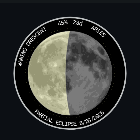
天芮-子时：秋冬用之吉，春夏凶。主有走禽
惊，西南火光，二人相逐为应。造葬后，主
有猫狗疯癫伤人，惹官非，六十日内有女人
45%
23d
ARIES
WANING CRESCENT
自缢事，秋冬作用，当进羽音人、田地及妻
女。
天芮-丑时：有金鼓声向西北至，造葬后七
日，有乌龟自林中出，六十日被盗贼退财，
口舌官事至。
天芮-寅时：有瘦妇怀孕至，更有蓑衣人至。
造葬后有奇门旺相，六十日有水牛入屋，大
PARTIAL ECLIPSE 8/28/2026
进血财，加官晋禄，子孙大吉。
天芮-卯时：有女人穿红色衣送物，及贵人骑
马至，两犬相咬，水牛作声。造葬后六十