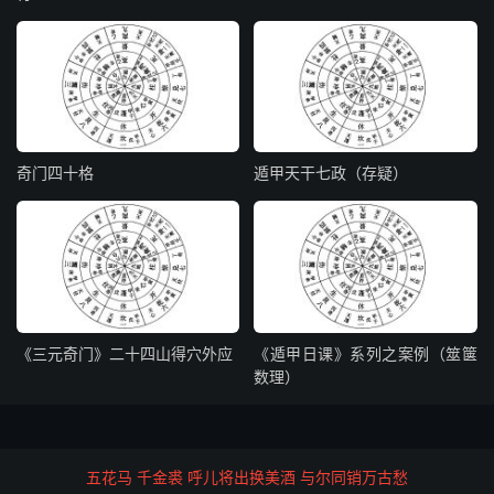
胡须人担箩来。造葬后，有白狗至。六十日
内，因拾得车器，得横财大发。
天蓬-亥时：主小儿成群，女人穿孝服至。造
葬后，因捉贼得财。三年内，出人入道法，
卖符咒水起家。
奇门四十格
遁甲天干七政（存疑）
天芮星克应
授道结交宜天芮，行方值此最不吉，出行用
《三元奇门》二十四山得穴外应
《遁甲日课》系列之案例（筮箧
数理）
事皆宜退，修造安营祸难测，贼盗惊惶忧小
口，更有因事被官责，纵得奇门从此位，求
其吉事皆虚伪。
五花马 千金裘 呼儿将出换美酒 与尔同销万古愁