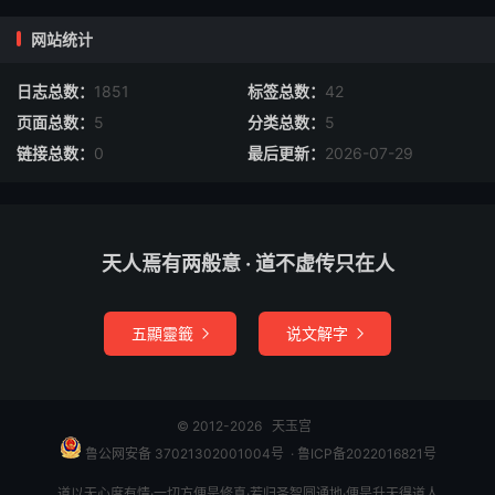
日，进东方人产业，因汤火伤小儿，进财。
网站统计
三年内，妇人堕胎，产死。
日志总数：
1851
标签总数：
42
天芮-辰时：东方树倒伤人，鼓乐声四起，女
页面总数：
5
分类总数：
5
人穿红衣至为应。造葬后，雀绕屋飞鸣，因
链接总数：
0
最后更新：
2026-07-29
贼破财。六十日内，有病脚人上门的抵赖。
三年后，生贵子，大发旺。
天人焉有两般意 · 道不虚传只在人
天芮-巳时：有妇人少女同至为应，造葬后四
十日进绝户人田契，一年内因水火发财。
五顯靈籤
说文解字


天芮-午时：主天中有人缺唇，白衣人至，有
孕妇过。六十日内，有猫鬼咬人，因买卖发
© 2012-2026
天玉宫
横财，一年内得东邻或妻财产大发。
鲁公网安备 37021302001004号
​​​ ·
鲁ICP备2022016821号
道以无心度有情·一切方便是修真·若归圣智圆通地·便是升天得道人