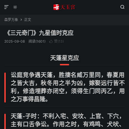



森罗万象
正文

《三元奇门》九星值时克应
2025-09-08
阅读(1601)
赞(
13
)

天蓬星克应
讼庭竞争遇天蓬，胜捿名威万里同，春夏用
之皆大吉，秋冬用之半为凶，嫁娶远行皆不
利，修造埋葬亦闭空，须得生门同丙乙，用
之万事得昌隆。
天蓬-子时：不利入宅、安坟、上官、下穴，
主有口舌争讼。作用之时，有鸡鸣、犬吠、