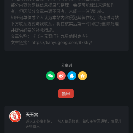
部分内容为网络信息摘录与整理，会尽可能标注来源和作
月内，有徵音人送财物。六十日内，女人因
者，但因部分文章来源不可考，未能一一注明出处。
贼害而大破财。百日内，得横财大发。
如任何单位或个人认为本站内容侵犯其著作权，请通过网站
下方联系方式与我联系​​，将在核实后第一时间进行删除处理
并提供必要的补救措施。
天蓬-辰时：东北树倒打人，鼓声四起，女人
文章名称：《《三元奇门》九星值时克应》
穿红衣至。造葬后，鸟雀四鸣绕屋，被贼盗
文章链接：
https://tianyugong.com/9xkky/
财。六十日内，有病脚人上门抵赖。三年
后，生贵子，大发财。
分享到
天蓬-巳时：有驼背老人披蓑衣至，女携酒及




师巫人至。造葬后一百日，因火大获横财，
一年后，因武获职，加官进禄。
遁甲
天蓬-午时：有人持刀上山，妇人领青衣童子
天玉宫
至。造葬后四十日内，家主亡。六十日内，
道以无心度有情，一切方便是修真，若归圣智圆通地，便是升
犬来做人语，入屋为怪。赤面风脚人上门行
天得道人。