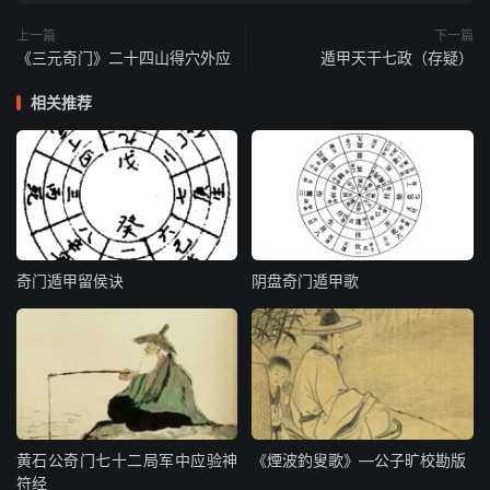
凶破财，三年后才发旺。
上一篇
下一篇
《三元奇门》二十四山得穴外应
遁甲天干七政（存疑）
天蓬-未时：童子牵二牛至，白鹭群北方飞
来，有女人穿红衣至，造葬后六十日内，军
相关推荐
贼入屋劫掠财物，凶败。
天蓬-申时：有取水人持伞笠至，西方有小儿
打水鼓叫喊为应。造葬后三十日内，鸡窝内
蛇伤人。一百日内，有新妇自缢，淫欲公事
败。
奇门遁甲留侯诀
阴盘奇门遁甲歌
天蓬-酉时：主西方有马至，群鸦飞鸣四噪。
造葬后百日内，家生贵子，僧道作牙，进商
音人田地，大发。
黄石公奇门七十二局军中应验神
《煙波釣叟歌》—公子旷校勘版
天蓬-戌时：主有老人持杖来，西方雷雨至，
符经