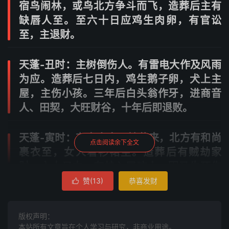
宿鸟闹林，或鸟北方争斗而飞，造葬后主有
缺唇人至。至六十日应鸡生肉卵，有官讼
至，主退财。
天蓬-丑时：主树倒伤人。有雷电大作及风雨
为应。造葬后七日内，鸡生鹅子卵，犬上主
屋，主伤小孩。三年后白头翁作牙，进商音
人、田契，大旺财谷，十年后即退败。
天蓬-寅时：有青衣童子持花来，北方有和尚
点击阅读余下全文
裹衣至，女人着衫裙至。造葬后有贼劫家
财，六十日内，有蛇入屋咬人，因马牛死伤
人，及鬼打屋，三年后进田地，大旺财谷。
赞(
13
)
恭喜发财

天蓬-卯时：黄云四起，妇人拿铁器前来，大
版权声明：
蛇横过路。造葬后十日内，徵音人相请，半
本站所有文章旨在个人学习与研究，非商业用途。