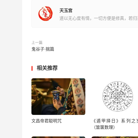
天玉宫
道以无心度有情，一切方便是修真，若归
上一篇
鬼谷子·揣篇
相关推荐
文昌帝君聪明咒
《遁甲择日》系列之
（筮箧数理）