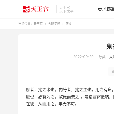
天玉宫
春风拂
天下太平
当前位置：
天玉宫
大隐专题
正文


鬼
2022-09-29
分类：
大
摩者，揣之术也。内符者，揣之主也。用之有道
应也，必有为之。故微而去之 ，是谓塞窌匿端
在彼，从而用之，事无不可。