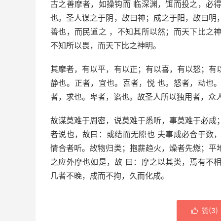
古之善摩者，如操钩而 临深渊，饵而投之，必
也。圣人谋之于阴，故曰神；成之于阳，故曰明
善也，而民道之 ，不知其所以然；而天下比之
不知所以畏，而天下比之神明。
其摩者，有以平，有以正；有以喜，有以怒；有
静也。正者，宜也。喜者，悦 也。怒者，动也
者，求也。卑者，谄也。故圣人所以独用者，众人
故谋莫难于周密，说莫难于悉听，事莫难于必成
者说也，故曰：或结而无隙也 夫事成必合于数
情合者听。故物归类；抱薪趋火，燥者先燃；平
之应外摩也如是，故 曰：摩之以其类，焉有不
几者不晚，成而不拘，久而化成。
赞(
3
)
