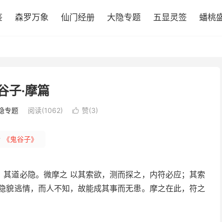
鉴
森罗万象
仙门经册
大隐专题
五显灵签
蟠桃
谷子·摩篇
隐专题
阅读(1062)
赞(
3
)

#
《鬼谷子》
，其道必隐。微摩之 以其索欲，测而探之，内符必应；其索
，隐貌逃情，而人不知，故能成其事而无患。摩之在此，符之