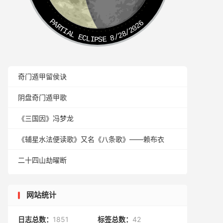
PARTIAL ECLIPSE 8/28/2026
奇门遁甲留侯诀
阴盘奇门遁甲歌
《三国因》冯梦龙
《辅星水法便读歌》又名《八条歌》——赖布衣
二十四山劫曜断
网站统计
日志总数：
1851
标签总数：
42