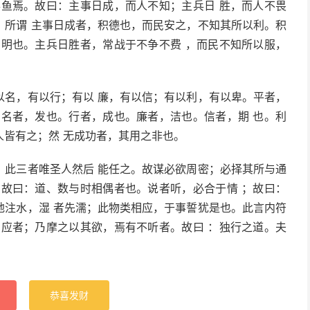
得鱼焉。故曰：主事日成，而人不知；主兵日 胜，而人不畏
，所谓 主事日成者，积德也，而民安之，不知其所以利。积
神明也。主兵日胜者，常战于不争不费 ，而民不知所以服，
以名，有以行；有以 廉，有以信；有以利，有以卑。平者，
。名者，发也。行者，成也。廉者，洁也。信者，期 也。利
皆有之；然 无成功者，其用之非也。
；此三者唯圣人然后 能任之。故谋必欲周密；必择其所与通
，故曰：道、数与时相偶者也。说者听，必合于情 ；故曰：
地注水，湿 者先濡；此物类相应，于事誓犹是也。此言内符
相应者；乃摩之以其欲，焉有不听者。故曰 ：独行之道。夫
恭喜发财