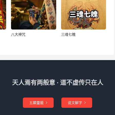
八大神咒
三魂七魄
天人焉有两般意 · 道不虚传只在人
五顯靈籤
说文解字

