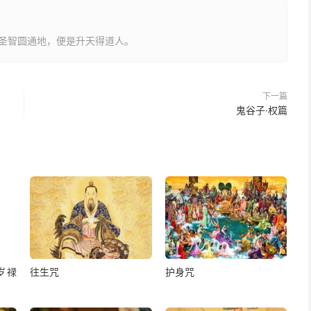
圣智圆通地，便是升天得道人。
下一篇
鬼谷子·权篇
岁禄
往生咒
护身咒