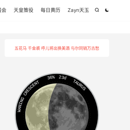

盛会
天皇策役
每日黄历
Zayn天玉


五花马 千金裘 呼儿将出换美酒 与尔同销万古愁
36%
23d
TAURUS
WANING CRESCENT