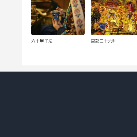
六十甲子坛
雷部三十六帅