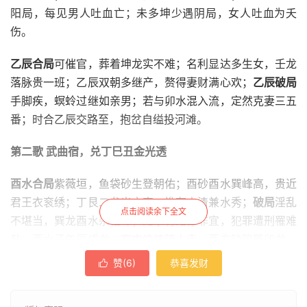
阳局，每见男人吐血亡；未多坤少遇阴局，女人吐血为夭
伤。
乙辰合局
可催官，葬着坤龙实不难；名利显达多生女，壬龙
落脉贵一班；乙辰双朝多继产，赘得妻财满心欢；
乙辰破局
手脚疾，螟蛉过继如亲男；若与卯水混入流，定然克妻三五
番；时合乙辰交路至，抱岔自缢投河滩。
第二歌 武曲宿，兑丁巳丑金光透
酉水合局
紫薇垣，鱼袋砂生登朝佑；酉砂酉水巽峰高，贵近
君王衣衮绣；丁艮二龙出文官，惟有山清兼水秀；
破局
淫乱
点击阅读余下全文
不堪当，巽龙酉水杀相斗；无水有路亦非宜，犯罪遭刑罹难
咎；酉水子午辰戌龙，室内偷情随人走；酉方缺陷巽卯龙，
为官阵亡全军覆；辛酉层层水入怀，虽富克妻祸难赦。
赞(
6
)
恭喜发财

丁水合局
南极星，男女康宁最多寿；丙丁二水名赦文，家无