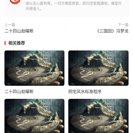
道以无心度有情，一切方便是修真，若归圣智圆通地，便是升
第三歌 武曲金，北方坎纳癸申辰
天得道人。
子癸二水
生六指；囤聚澄凝发福真；水迎再得砂高拱，午龙
上一篇
下一篇
入穴近君门；坤午生男家即富，兑巽生女多冷退；
破局
桃花
二十四山劫曜断
《三国因》冯梦龙
多耳聋，女犯坠胎因圆墩；水盛落水出黄肿，忽然缢死令人
相关推荐
惊；三条阴龙卯亥艮，最怕癸丑并朝坟；若是混流或流聚，
兄弟屠戮女祸侵；少亡食药病肚胀，随母改嫁忘宗亲。
申水合局
旺丁财，少年发达逞英迈；卯龙申水迁申向，化杀
为官登将台；
破局
虚痨年少死，卯龙庚向申水来；人命犯来
遭刑宪，逃窜绝亡最为哀。
二十四山劫曜断
阴宅风水标准程序
大旺财产是
辰水
，乾龙得之最为美；此水来去俱不拘，总是
冲开墓库垒；坤龙得此辰水入，科甲声名贵无比；辰龙辰水
真难得，状元宰相真可许；
破局
疯癫与落水，水旺久得家灭
毁；酉龙辰水主聋哑，或生露齿或缺嘴；丑未二龙见辰水，
横送冷丁凶死鬼。