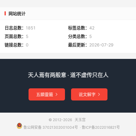
亦主绝嗣不迟延；虽有文章不显达，艮方缺少峰不全。
网站统计
丙水合局
多福寿，犯罪人家开此恩；丙水赦文出水朝，皇恩
浩荡叨原宥；艮龙丙水可催官，纳甲之理宜参透；凡地非砂
日志总数：
1851
标签总数：
42
贵难求，八个归元水最秀；形即笏山出公卿，柜库之形富豪
页面总数：
5
分类总数：
5
佑；辛酉亥龙实验之，亦须水朝如辐辏；
丙水破局
或火
链接总数：
0
最后更新：
2026-07-29
烧，废而不起多灾咎；水路丙午并流入，寅午戌年火难救；
第六歌 巨门，巽辛长女例相同
天人焉有两般意 · 道不虚传只在人
巽砂
巽水
巽辛亥，状元及第位三公；兄弟联芳入翰林，喜看
阳宅有双峰；庚卯二龙双砂起，经略之士振威风；巽为长女
五顯靈籤
说文解字
水朝入，贞洁女儿美貌浓；或因女家致财富，或因妻贵得恩


隆；巽丙丁号三阳水，朝来远归鬼乡中；东卯西庚皆鬼位，
义门寿考福无穷；若然峨眉山在巽，宫妃驸马两相逢；三阳
水朝入庚震，食禄开府位三公；更出仙翁与佛子，蓬莱得道
© 2012-2026
天玉宫
超凡风；
破局
冷退为乞丐，抱花山现多淫风；或山破碎水斜
鲁公网安备 37021302001004号
​​​ ·
鲁ICP备2022016821号
侧，室内怀胎好私通；巽巳双流水克水，那堪
太乙
起高峰；