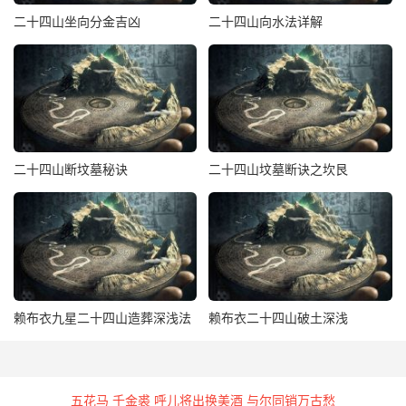
二十四山坐向分金吉凶
二十四山向水法详解
第四歌 廉贞鬼，震为长子庚亥未
卯水
文官兼武官；胸襟胆略人钦畏；坚硬自成显威权，将相
崛起英雄位；庚龙卯水能骤富，更喜高峰镇此位；
破局
偷盗
兼淫乱，荡产多因贼牵累；坤龙卯上水来去，定主杀戮徒刑
罪。
二十四山断坟墓秘诀
二十四山坟墓断诀之坎艮
卯龙
庚水
可催官，武人取贵更非难；胸襟胆略世无敌，来去
皆富合家欢；庚砂高峰旗麾样，再得兜鍪掌兵权；四神八将
来拱峙，名播华夏镇大番；卯龙庚砂如此验，艮亥二龙又一
班；尖峰秀起如判笔，片言折玉称不凡；若是巽龙庚砂起，
为官清正不污贪；壬龙午向庚照穴，强盗头目赛楼兰；如是
破局
单庚水，来藕时生不肖男；庚申并朝流入穴，被人杀戮
赖布衣九星二十四山造葬深浅法
赖布衣二十四山破土深浅
最凶顽；若得丙丁砂水救，害象成家福禄全；卯庚二水破阳
局，宪法难逃刑最惨；丙丁二位为赦文，若得无朝来祸患。
亥水
来去能合局，大旺人丁并财禄；巽兑二龙见亥水，科甲
五花马 千金裘 呼儿将出换美酒 与尔同销万古愁