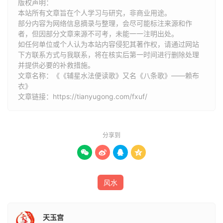
凶灾福频佑；
丁水破局
多腹痛，退败之时无可救。
版权声明：
本站所有文章旨在个人学习与研究，非商业用途。
部分内容为网络信息摘录与整理，会尽可能标注来源和作
巳水合局
旺丁财，卯龙喜见巳水来；赤蛇玉带佩金印，艮亥
者，但因部分文章来源不可考，未能一一注明出处。
二龙实堪载；
破局
吐血与痨疾，少年多是被蛇咬；酉龙巳水
如任何单位或个人认为本站内容侵犯其著作权，请通过网站
与风射，杀身丧家形狱埋；丑龙巳水多夭折，理叶金鸡怕蛇
下方联系方式与我联系​​，将在核实后第一时间进行删除处理
咬；巳向巽水多冷退，巽向巳水人口灾；山向克水祸轻缓，
并提供必要的补救措施。
文章名称：《《辅星水法便读歌》又名《八条歌》——赖布
水克山向祸速来；巽巳双龙水克水，何能一勺救贫哉；庚申
衣》
乙卯同辛酉，艮寅壬亥一例排；阴龙水口巳砂塞，妇女不孕
文章链接：
https://tianyugong.com/fxuf/
绝婴孩；阳龙巳口圆墩起，虽然怀孕也坠胎。
丑水合局
旺田庄，卯龙丑水镇朝纲；更兼文武双谋士，庚酉
分享到
二龙发田庄；兑丁若见丑水来，科甲名声当世扬；未龙丑水




信佛道，丑龙未水发牛羊；
丑水破局
多夭折，鳏寡僧道定不
良；辰戌二龙丑水入，翻棺覆椁人遭殃；横逆恶死多癞痢，
杀戮公事祸非常；巽向丑水入坟宅，孽同巳水祸难当；四鱼
风水
墓带非为吉，尖射煞出屠刽郎；乾坤二龙见丑水，路死扛尸
哭一场。
天玉宫