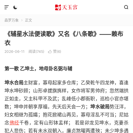



森罗万象
正文

《辅星水法便读歌》又名《八条歌》——赖布
衣
2026-06-11
阅读(745)
赞(
6
)

第一歌 乙坤土，地母卦名弼与辅
坤水合局
主财富，寡母起家多仓库；乙癸乾午四龙神，喜逢
坤水坤砂顾；山形卓拔旗旄样，女作将军男帅府；忽然端拱
正如圭，又主科甲不及武；乱峰低小郡衙职，巡检小官亦堪
数；坤申并朝享厚福，先天后天会一方；
坤水破局
势汪洋，
妇女相继为孤孀；抱花掀裙山再见，寡母淫乱不可当；尼姑
念
佛经
千卷，定有山形钵盂样； 若是卯龙见坤水，克妻杀
犯人悲伤；若有未水双朝入，廉贞煞曜两遭殃；未少坤多遇