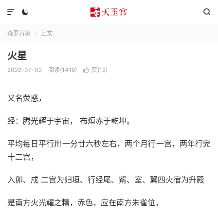



森罗万象
正文

火星
2022-07-02
阅读(1419)
赞(
12
)

又名荧惑，
经：腾光辉于宇宙， 布烜赤于乾坤。
平均每日平行卅一分廿六秒左右，两个月行一宫，两年行完
十二宫，
入卯、戍 二宫为归垣、行经尾、觜、室、翼四火宿为升殿
是南方火光耀之精，赤色，应在南方朱雀位，