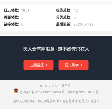
日志总数：
1851
标签总数：
42
页面总数：
5
分类总数：
5
链接总数：
0
最后更新：
2026-07-29
天人焉有两般意 · 道不虚传只在人
五顯靈籤
说文解字


© 2012-2026
天玉宫
鲁公网安备 37021302001004号
​​​ ·
鲁ICP备2022016821号
道以无心度有情·一切方便是修真·若归圣智圆通地·便是升天得道人