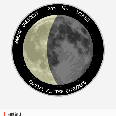
34%
24d
TAURUS
WANING CRESCENT
PARTIAL ECLIPSE 8/28/2026
网站统计