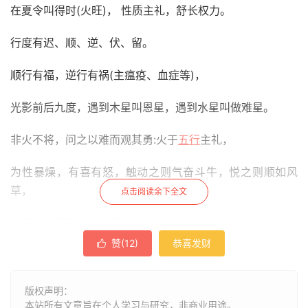
在夏令叫得时(火旺)， 性质主礼，舒长权力。
行度有迟、顺、逆、伏、留。
顺行有福，逆行有祸(主瘟疫、血症等)，
光影前后九度，遇到木星叫恩星，遇到水星叫做难星。
非火不将，问之以难而观其勇:火于
五行
主礼，
为性暴燥，有喜有怒，触动之则气奋斗牛，悦之则顺如风
草，
点击阅读余下全文
终是有头无尾，有口无心。
赞(
12
)
恭喜发财

但观其性者如苛虐之为，
然察其 由者，实狭隘之故。
版权声明：
本站所有文章旨在个人学习与研究，非商业用途。