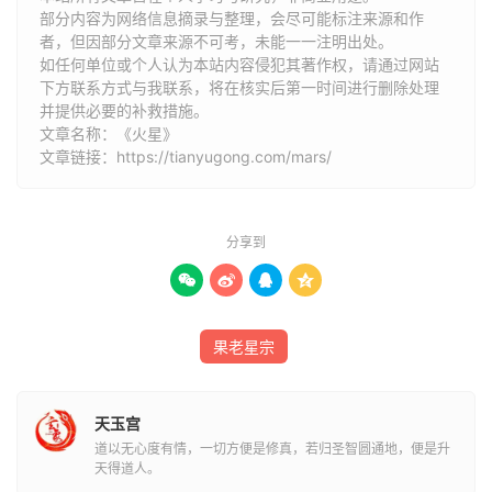
若受水之制温恭有礼，辞逊谦让，勇而后悔。
部分内容为网络信息摘录与整理，会尽可能标注来源和作
者，但因部分文章来源不可考，未能一一注明出处。
如任何单位或个人认为本站内容侵犯其著作权，请通过网站
下方联系方式与我联系​​，将在核实后第一时间进行删除处理
并提供必要的补救措施。
文章名称：《火星》
文章链接：
https://tianyugong.com/mars/
分享到




果老星宗
天玉宫
道以无心度有情，一切方便是修真，若归圣智圆通地，便是升
天得道人。