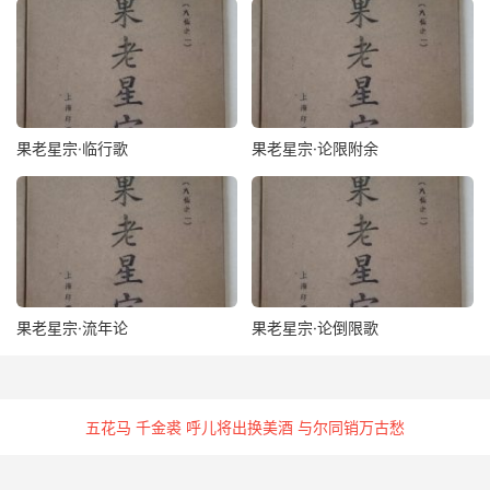
果老星宗·临行歌
果老星宗·论限附余
果老星宗·流年论
果老星宗·论倒限歌
五花马 千金裘 呼儿将出换美酒 与尔同销万古愁