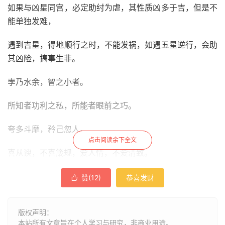
如果与凶星同宫，必定助纣为虐，其性质凶多于吉，但是不
能单独发难，
遇到吉星，得地顺行之时，不能发祸，如遇五星逆行，会助
其凶险，搞事生非。
孛乃水余，智之小者。
所知者功利之私，所能者眼前之巧。
夸多斗靡，矜己忽人。
点击阅读余下全文
喜从谀，不喜箴规，爱人情，不爱清致。
泊阳刃咸池，则赌博为生。
赞(
12
)
恭喜发财

会计度罗喉，则巧言令色。
版权声明：
与紫气同会反为柔弱之人，只是内藏奸计。
本站所有文章旨在个人学习与研究，非商业用途。