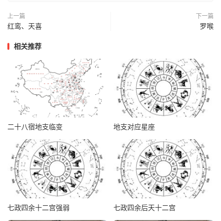
上一篇
下一篇
红鸾、天喜
罗喉
相关推荐
二十八宿地支临变
地支对应星座
七政四余十二宫强弱
七政四余后天十二宫