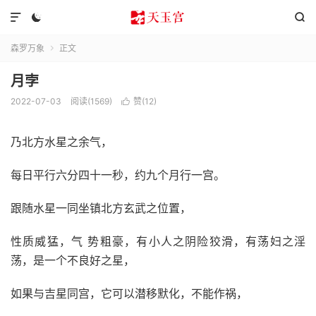



森罗万象
正文

月孛
2022-07-03
阅读(1569)
赞(
12
)

乃北方水星之余气，
每日平行六分四十一秒，约九个月行一宫。
跟随水星一同坐镇北方玄武之位置，
性质威猛，气 势粗豪，有小人之阴险狡滑，有荡妇之淫
荡，是一个不良好之星，
如果与吉星同宫，它可以潜移默化，不能作祸，