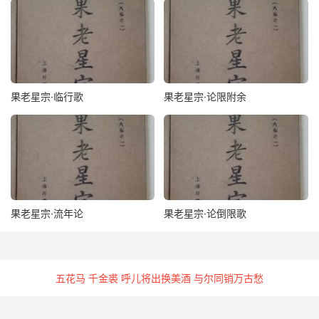
果老星宗·临行歌
果老星宗·论限附余
果老星宗·流年论
果老星宗·论倒限歌
五花马 千金裘 呼儿将出换美酒 与尔同销万古愁