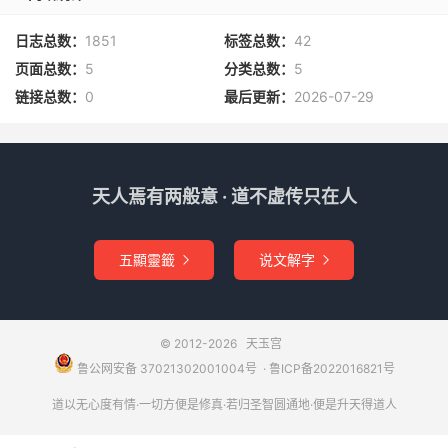
日志总数：
1851
标签总数：
42
页面总数：
5
分类总数：
5
链接总数：
0
最后更新：
2026-07-29
天人焉有两般意 · 道不虚传只在人
五顯靈籤
说文解字


© 2012-2026
天玉宫
鲁公网安备 37021302001004号
​​​ ·
鲁ICP备2022016821号
道以无心度有情·一切方便是修真·若归圣智圆通地·便是升天得道人