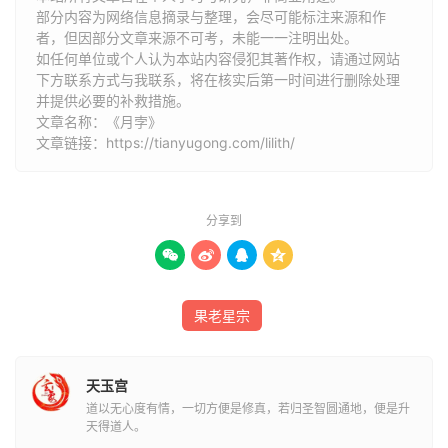
部分内容为网络信息摘录与整理，会尽可能标注来源和作
者，但因部分文章来源不可考，未能一一注明出处。
到天门乃着朱衣之所，外貌有余，
如任何单位或个人认为本站内容侵犯其著作权，请通过网站
下方联系方式与我联系​​，将在核实后第一时间进行删除处理
爱声名喜功利，到狮子则狠而无礼，饕而有余。
并提供必要的补救措施。
文章名称：《月孛》
到磨羯则暗计难量，外假尊重内实娇淫。
文章链接：
https://tianyugong.com/lilith/
为妨夫克子之星，为鼓盆绝弦之曜。
分享到
此星十二宫皆脱裸，却来亥上着朱衣。




庄子妻死不哭鼓盆而歌，故有此杀之论。
果老星宗
天玉宫
道以无心度有情，一切方便是修真，若归圣智圆通地，便是升
天得道人。