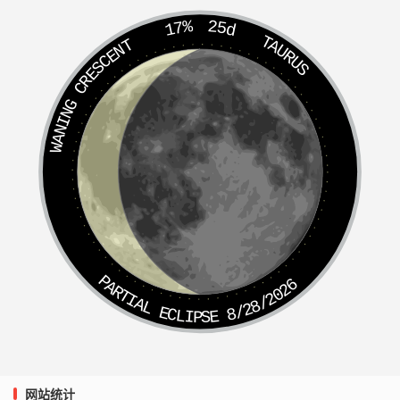
17%
25d
TAURUS
WANING CRESCENT
PARTIAL ECLIPSE 8/28/2026
网站统计