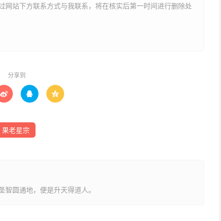
网站下方联系方式与我联系​​，将在核实后第一时间进行删除处
节之后也。
之前也。
分享到



果老星宗
本月节之日也。
，若近一度一日死、二度二日死、三度三日死、四度即四日
圣智圆通地，便是升天得道人。