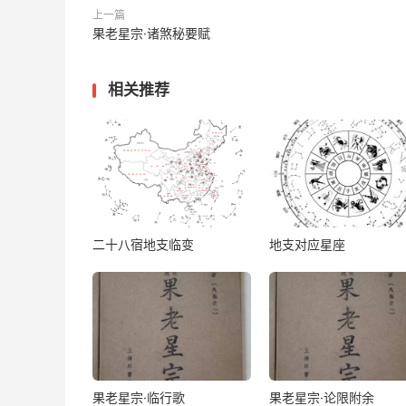
◆又怕流年煞，飞来更急忙。
上一篇
果老星宗·诸煞秘要赋
⊙飞来杀即流年阳刃、飞刃、劫煞、的煞，怕与
相关推荐
◆四正相关摄，不解三方殃。
⊙四正即子午卯酉，虚房昴星度之类，如四正有
险之强也。
二十八宿地支临变
地支对应星座
◆三方有吉星，不救四险强。
⊙三方即申子辰之类，如三方有杀刃为殃，须三
果老星宗·临行歌
果老星宗·论限附余