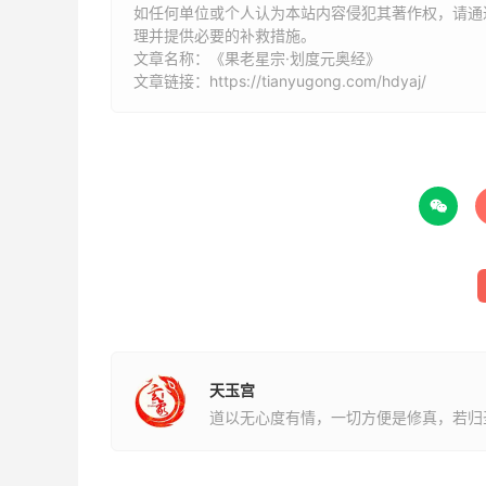
如任何单位或个人认为本站内容侵犯其著作权，请通过
理并提供必要的补救措施。
◆关前节后死，关后节前亡。
文章名称：《果老星宗·划度元奥经》
文章链接：
https://tianyugong.com/hdyaj/
⊙初交限入宫者为初关也，当此之时必死于本月
⊙限行满宫者为末关也，当此之时必死于本月节

◆中关节上死，末关节下伤。
⊙中关者即刃星合度是也，当此之时其人必死于
⊙末关者即满宫满度是也，凡行此度者看算多少
天玉宫
死也。
道以无心度有情，一切方便是修真，若归