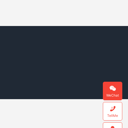

WeChat

TellMe