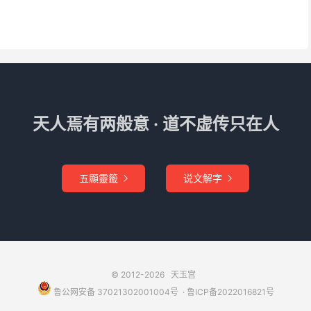
月、四日度、四火度、四水度、四土度、四金度、四木度之
矣。
天人焉有两般意 · 道不虚传只在人
犯四木度、罗犯四火度，计犯四土度也。
五顯靈籤
说文解字


生人水星得令之时，虚日中有火乃败弱之火，既被水制，又
© 2012-2026
天玉宫
鲁公网安备 37021302001004号
​​​ ·
鲁ICP备2022016821号