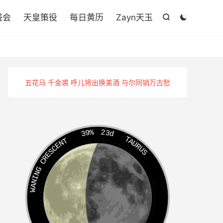

盛会
天皇策役
每日黄历
Zayn天玉


五花马 千金裘 呼儿将出换美酒 与尔同销万古愁
39%
23d
TAURUS
WANING CRESCENT