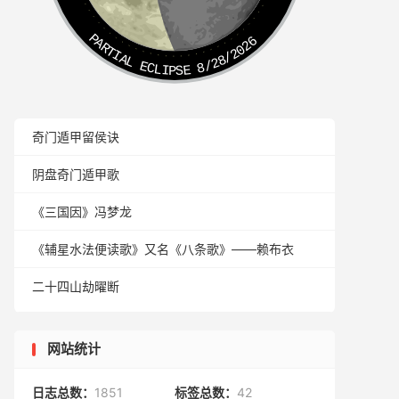
PARTIAL ECLIPSE 8/28/2026
奇门遁甲留侯诀
阴盘奇门遁甲歌
《三国因》冯梦龙
《辅星水法便读歌》又名《八条歌》——赖布衣
二十四山劫曜断
网站统计
日志总数：
1851
标签总数：
42