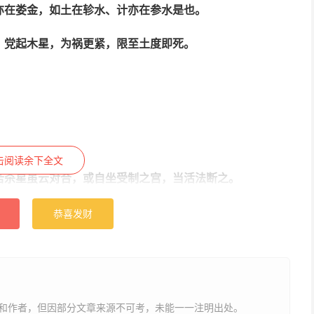
亦在娄金，如土在轸水、计亦在参水是也。
，党起木星，为祸更紧，限至土度即死。
击阅读余下全文
若杀星虽云对合，或自坐受制之宫，当活法断之。
，如日掌刃则四日度皆刃也。如月掌刃则四月度皆刃也，如
恭喜发财
也，如火掌刃则四火度皆刃也，故交刃杀併踏之限为真关是
必死之人也。
而死矣。
和作者，但因部分文章来源不可考，未能一一注明出处。