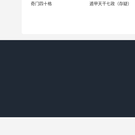
于人性为智谋、聪明、机敏、温柔；
奇门四十格
遁甲天干七政（存疑）
其形为“圆润”。
癸为阴水，名为雨露之水，性发生至静至弱，滋
柔怕事，多伤感，不能自主。奇门
遁甲
中称癸
料、咖啡、可乐、眼泪、哭泣、奶、尿尿、厕所
湿度大的雾气、（戊加癸是钱财都流了）洗浴
品
、便池、鼻涕、
蛋
、
黑色的发
、黑色的眼睛、
宫女人来例假了）色情、肾、
神经系统
、
化妆
酒，穷困
。测婚，多和淫秽有关。
1、癸水的原象
概念：
制约、管束
、艰难困苦、跋涉、流动、变
人物：瓜农、菜汉、茶农、酒鬼、淫荡之人、囚
形态：矮小黑丑、圆脸瘦肩、声调不高。
性情：阴柔怕事、多愁善感、不能自主。