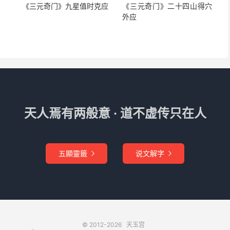
《三元奇门》九星值时克应
《三元奇门》二十四山得穴
外应
润万物。主人矮小黑丑，圆脸瘦肩，声调不高，为人性情阴
为天网，代表性及性生活有关之事、
牢狱
、小水、淋浴、饮
、（癸加辛水珠）汤粥、污水、眼睛（水汪汪的大眼睛）、
用品、鞋子、
头发
、油类、鱼缸、下雨、子宫、足、
女性用
困难、
静脉
、血液、酒、（
癸加己酒鬼
，
丁加己烟鬼
，在坎
品
、精液。对于癸，
旺则有悟性、有灵性；衰则淫荡，好饮
天人焉有两般意 · 道不虚传只在人
五顯靈籤
说文解字


动、变化、性、淫。
犯、被困之人、穷困潦倒之人等。
© 2012-2026
天玉宫