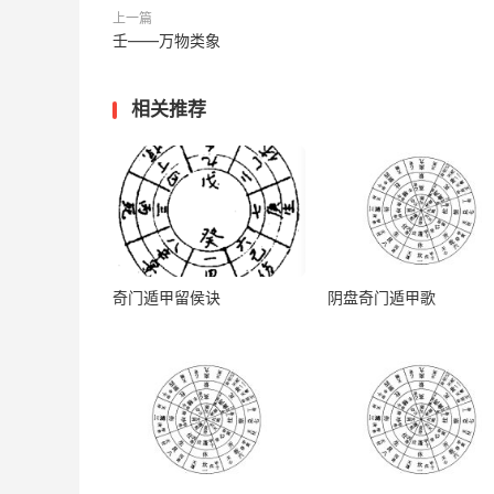
想，不务实际，喜钻牛角尖，好高骛远，虚荣心
上一篇
多无火，少女怀春，君子好求
。若命局又逢多合
壬——万物类象
5、癸为忌神，为人阴沉，出招毒辣，故朋友虽
相关推荐
淫。
6、形态方面，癸为喜神时，则体态丰腴而不太
则身材臃肿，肌肉松弛，目陷神流，未语先笑，
癸水：表示阳气刚刚开始，万物萌发，
也指早上
癸水属阴, 指雨露之水, 也有闭藏和内在萌生之意. 
奇门遁甲留侯诀
阴盘奇门遁甲歌
猜臆, 注重原则, 不务实际, 故内心常蓄不平, 并
原意：揆度（衡量、审度）、
归
（水从四面八
环。
引申：耳（听觉、耳蜗液体）、
平衡器官
、
腺体
天干化合主事:雨露、泉水、霜雪、池塘、结晶
于人体为肾脏、眼睛、骨髓、脑、精液、经血、