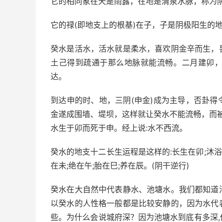
它的相同象在天是雨露，在地是清泉水脉，称为
它的禄(即地支上的根基)在子，子是阴极阳生的
癸水是活水，活水就是柔水，喜欢阴金辛而生，
土己得到疏通于那么地脉就能流畅。二月建卯
达。
到达申的时、地，三阴(申金)成为主导，否卦
金遂成围墙、堤坝，这样就让癸水不能流畅，而
水生于卯而死于申。经上说:水不西流
。
癸水的地支十二长生运程是这样的:长生在卯;沐浴在
在未;绝在午;胎在巳;养在辰。(阴干逆行)
癸水在大自然中代表静水、池塘水。我们都知道
以癸水的人性格一般都是比较安静的，因为水代
些。为什么会说城府深？因为池塘水到底有多深