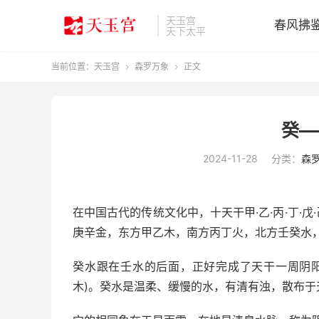
天玉宫
春风拂
天下太平
当前位置：
天玉宫
森罗万象
正文


癸—
2024-11-28
分类：
森
在中国古代的传统文化中，十天干甲·乙·丙·丁·戊·己
庚辛金，东方甲乙木，南方丙丁火，北方壬癸水
癸水跟在壬水的后面，正好完成了天干一周阴
木)。癸水是温柔、缓慢的水，有清有浊，散布