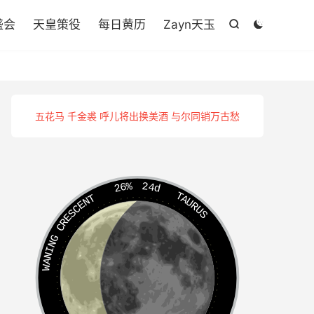

盛会
天皇策役
每日黄历
Zayn天玉


五花马 千金裘 呼儿将出换美酒 与尔同销万古愁
26%
24d
TAURUS
WANING CRESCENT