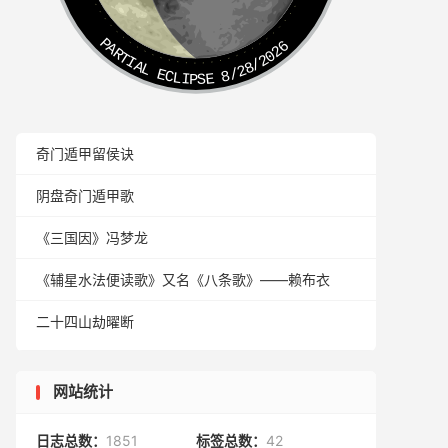
PARTIAL ECLIPSE 8/28/2026
奇门遁甲留侯诀
阴盘奇门遁甲歌
《三国因》冯梦龙
《辅星水法便读歌》又名《八条歌》——赖布衣
二十四山劫曜断
网站统计
日志总数：
1851
标签总数：
42