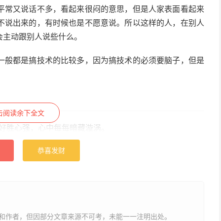
平常又说话不多，看起来很闷的意思，但是人家表面看起来
不说出来的，有时候也是不愿意说。所以这样的人，在别人
会主动跟别人说些什么。
一般都是搞技术的比较多，因为搞技术的必须要脑子，但是
击阅读余下全文
好胜心强，
心中每每暗藏漩涡
。
恭喜发财
转舵，会随形势趋上往下。
谋定而后动。
展命运，勇往直前，多才多艺的人。
和作者，但因部分文章来源不可考，未能一一注明出处。