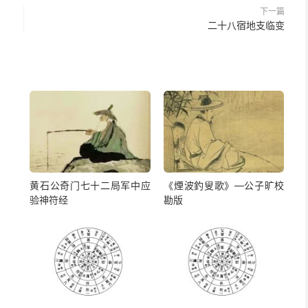
重，易受诱惑，或会主动勾引别人。
其实不分男女，命局水
下一篇
，鸳鸯枕不冷，空帷难独守，情欲热炽，难以自制。
二十八宿地支临变
多，知己难求。若再偏、正混透，物欲、情欲均炽，好色多
过，面貌圆润而笑意甜，秋波荡漾，秀色迷人。若为忌神，
举止轻浮。
的太阳，可以引申为黑暗中的光明
。
癸水为水之妹, 其人平静, 柔和, 内向, 勤勉力行, 然而每爱好
黄石公奇门七十二局军中应
《煙波釣叟歌》—公子旷校
时有破坏性, 并且有重情调, 喜钻牛角尖的倾向.
验神符经
勘版
方流入土中）、
生机
（万物闭藏，揆然萌芽）、雨水、水循
、内分泌系统、汗液
、眼泪、墨、水产、浴业、玄学、智业、谋略、药、口服液；
津液；