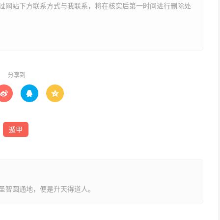
非贪玩，否则一般在校成绩都很不错！但属水之人行事多以
网站下方联系方式与我联系​​，将在核实后第一时间进行删除处
明知山有虎，偏向虎山行的举止！应多注意。属水之人需要
预期的管教或管理的目的往往难于达到。
分享到
以比作滋润万物的雨露。癸水阴柔，宁静，不冲动，有耐心，



动，深思熟虑，以退为进，喜后发制人。
可和丙火太阳一样，对万物施予滋润。丙火给万物以光明，
遁甲
不管用什么五行来做用神，都喜欢有一点水和火。完全缺火
是一种缺憾。
成功的秘诀就是“软打”，是微笑的攻势，是那种使人无法拒
圣智圆通地，便是升天得道人。
水为忌神，为人表面心如止水，内心里却常想入非非，好幻