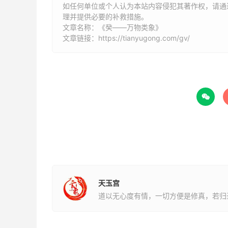
水主智慧，属水之人才智为五行之最，小时候除
如任何单位或个人认为本站内容侵犯其著作权，请通过
自己的经验为主，不愿听信他人的劝谏，常会有
理并提供必要的补救措施。
文章名称：《癸——万物类象》
给予适度的空间自由发挥，如果太过加以干涉，
文章链接：
https://tianyugong.com/gv/
癸水日主的先天个性：
1、古书多把癸水比作涓涓细流，若为喜神也可

人际关系好，处事手法圆滑，以柔制刚，以静制
2、癸水既然可以比作滋润万物的雨露，因此也
癸水给万物以抚慰、柔情。所以，所有正格命局
的命局叫做太冷，完全缺水的命局叫做太燥，都
3、如果说癸水为喜神，运顺而可以成功的话，它
天玉宫
绝的柔情。
道以无心度有情，一切方便是修真，若归
4、然而，癸水至阴，阴极则思阳。若身旺癸