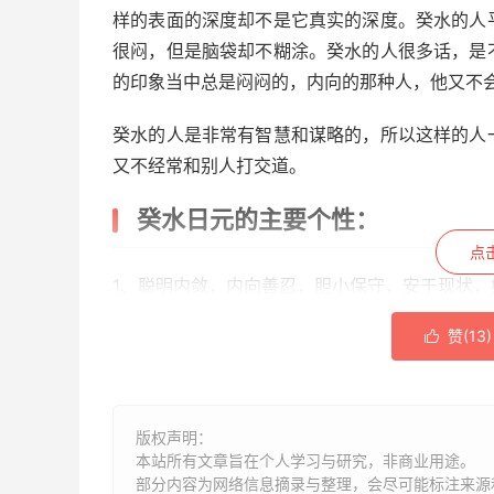
样的表面的深度却不是它真实的深度。癸水的人
很闷，但是脑袋却不糊涂。癸水的人很多话，是
的印象当中总是闷闷的，内向的那种人，他又不
癸水的人是非常有智慧和谋略的，所以这样的人
又不经常和别人打交道。
癸水日元的主要个性：
点
1、聪明内敛，内向善忍，胆小保守，安于现状，
赞(
13
)
2、属闷葫芦型的个性，巧于临机应变，能见风

3、擅交际，懂得暗中观察人事物的动向，凡事
版权声明：
4、遇到逆境也不会气馁停顿，是很能够自己扩
本站所有文章旨在个人学习与研究，非商业用途。
部分内容为网络信息摘录与整理，会尽可能标注来源