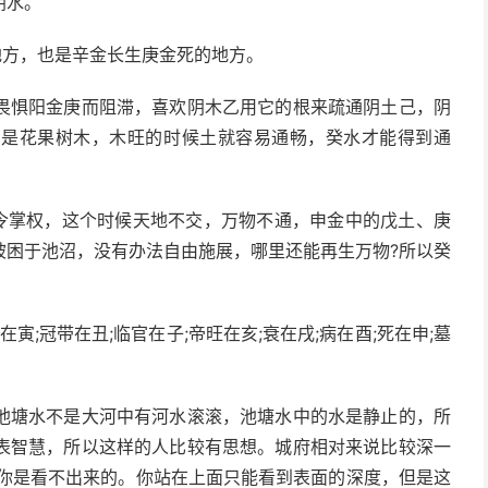
阴水。
地方，也是辛金长生庚金死的地方。
畏惧阳金庚而阻滞，喜欢阴木乙用它的根来疏通阴土己，阴
，是花果树木，木旺的时候土就容易通畅，癸水才能得到通
得令掌权，这个时候天地不交，万物不通，申金中的戊土、庚
被困于池沼，没有办法自由施展，哪里还能再生万物?所以癸
寅;冠带在丑;临官在子;帝旺在亥;衰在戌;病在酉;死在申;墓
池塘水不是大河中有河水滚滚，池塘水中的水是静止的，所
表智慧，所以这样的人比较有思想。城府相对来说比较深一
,你是看不出来的。你站在上面只能看到表面的深度，但是这