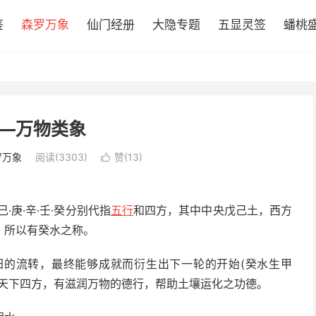
鉴
森罗万象
仙门经册
大隐专题
五显灵签
蟠桃
—万物类象
罗万象
阅读(3303)
赞(
13
)

·庚·辛·壬·癸分别代指
五行
和四方，其中中央戊己土，西方
，所以有癸水之称。
阳的流转，最终能够成就而衍生出下一轮的开始(癸水生甲
于天下四方，有滋润万物的德行，帮助土壤运化之功德。