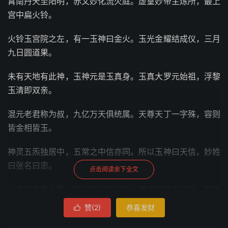
霄南丹天至阳明，赤文妙化流火庭。虚皇妙帝主炼所，最上
宫中扁火铃。
火铃玉宫院之左，有一玉神曰金火。玉光金耀结成仪，三月
九日圆道果。
未有天地有此神，玉神元是玉真身。玉真大罗元始祖，浮黎
玉清即双亲。
混元老君称为叔，九亿万天俱统属。天尊天丁一字殊，容则
皆金相皆玉。
神灵五炁独居中，五常之中信亦同。所以玉神曰天信，妙姓
曰张名曰忠。
点击阅读余下全文
九笔成忠像九霄，姓应后天张月宿。绣衣即是五文开，那更
张星主文秀。
赞(
2
)
恭喜发财

神霄法品总五仙，保仙内有火铃传。火铃妙在金火帅，一法