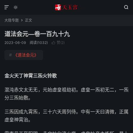



大隐专题
正文

道法会元—卷一百九十九
2023-06-09
阅读(1032)
赞(
2
)

#
《道法会元》
金火天丁神霄三炁火铃歌
混沌赤文太无无，元始虚皇祖劫初。虚皇一炁初无二，一炁
分三炁始敷。
三炁因成九霄炁，三十六天周列侍。中有一天曰清微，正属
虚皇神霄治。