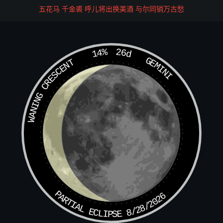
道捷世罕闻。
五花马 千金裘 呼儿将出换美酒 与尔同销万古愁
黑龙赤马炎炎运，当出霄吏秘无隐。普化天师出蓉城，亲荷
火师传妙蕴。
14%
26d
GEMINI
WANING CRESCENT
火师常时誓侍宸，真科有禁代一人。丁二代中两尸解，有两
具为金关门。
愿二人风师有一，更有一番霄吏出。每代学人非一员，要验
何员有仙骨。
妙法非徒金火名，妙存火旺与金生。金生炁即元始肇，火旺
乃敷灵宝英。
惟有静养太清水，造化一贯玄元始。人知法有火铃司，岂知
火铃妙独体。
PARTIAL ECLIPSE 8/28/2026
助威兼行向与崔，兹品又是火铃雷。若兼号黑暨雳黑，又是