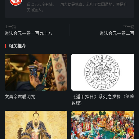
道以无心度有情，一切方便是修真，若归圣智圆通地，便是升
深藏紫炁书。
天得道人。
流金凤炁分素紫，紫则度生素度死。符分三段旨最深，贯泥
上一篇
下一篇
香朱笔砚纸。
道法会元—卷一百九十八
道法会元—卷二百
肘后混合灵亦灵，祖劫金胎妙合凝。火铃混合时冲迸，敢有
相关推荐
干试万剪形。
或问天丁何处有，铃满天飞火迸走。铃飞火走起处求，便知
不在天地后。
神功收剑寂光音，荡荡九霄何处寻。有无诚真以相合，显现
文昌帝君聪明咒
《遁甲择日》系列之岁禄（筮箧
天丁有赫临。
数理）
中有告斗及炼度，皆起虚皇金无祖。上彻九霄斗九皇，中通
人身内九府。
下达九地遍九州，混合三才关孰抽。造化至精至广大，金生