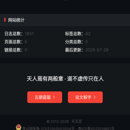
雷阵摧魔台。
独体火铃有妙道，道在禁书天所宝。丹体不离先天金，但要
网站统计
发生火候到。
日志总数：
1851
标签总数：
42
南天火炁受丹三，三炁精微未易参。三炁若参凝合窍，丹成
页面总数：
5
分类总数：
5
飞步绛霄南。
链接总数：
0
最后更新：
2026-07-29
化机密运归神室，炁感妙化成丽质。喜时和气聚一团，怒时
立把风霆叱。
天人焉有两般意 · 道不虚传只在人
我昔身为霄府僚，火铃宫丽任逍遥。自从落与红尘混，青春
已号士林翘。
五顯靈籤
说文解字


两间俯仰精观察，九流百家皆博达。纷纷余子莫乱交，风节
霜姿至高洁。
© 2012-2026
天玉宫
垂髻学仙志已坚，年方二七始传玄。每恨玄关参未透，四参
鲁公网安备 37021302001004号
​​​ ·
鲁ICP备2022016821号