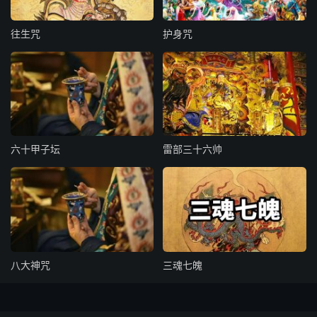
火旺妙周流。
往生咒
护身咒
金火火金有顺逆，雷霆霆雷交搏击。八炎出震雪浪腾，隐湿
显燥炎火掷。
能知混合些妙机，流金火铃随意飞。不知火铃有混合，神离
气散将安归。
三步丁罡作用异，要在分符明立誓。镢天大符劈一声，火走
六十甲子坛
雷部三十六帅
雷奔犁鬼垒。
金火天丁自有罡，上中末步要参详。步侍炁诀要三合，妙应
上力中下方。
照恶神哉火铃镜，专治颠邪附祟病。符诀咒圆炼始精，有一
八大神咒
三魂七魄
未圆耀不映。
度刑升举在紫文，要聚金光瑞火云。一符一符及一印，三一