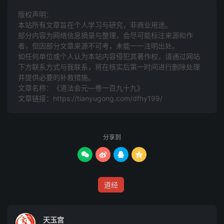
能该万法全。
版权声明：
本站所有文章旨在个人学习与研究，非商业用途。
职高天将亚四圣，位在真君证昭应。驱雷役电巡太空，欻火
部分内容为网络信息摘录与整理，会尽可能标注来源和作
者，但因部分文章来源不可考，未能一一注明出处。
天君犹听命。
如任何单位或个人认为本站内容侵犯其著作权，请通过网站
下方联系方式与我联系​​，将在核实后第一时间进行删除处理
轩辕昔日斩蚩尤，天降欻火及庞刘。四目苟毕钱陈将，佐助
并提供必要的补救措施。
黄帝定遐陬。
文章名称：《道法会元—卷一百九十九》
文章链接：
https://tianyugong.com/dfhy199/
玉神时受神霄勑，掌握招兵授神职。躬持玉篆召万灵，敢有
拒命馘霹雳。
分享到
龙汉真武荡魔精，垂赦余殃后又行。秽炁将及上元境，玉帝




飞符命天丁。
天丁吸符面噀血，走火飞铃摧鬼穴。风除霆扫化微尘，奏凯
道经
谢真归玉阙。
天玉宫
法中妙用只一符，万变无穷活诀殊。玉真密授火铃帝，瑶笈