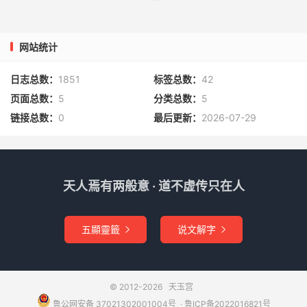
双雷局打向前，目乃上视，见南方电火飞发。却念：
网站统计
吾受天勑，驱雷霹雳。九天安镇，斩馘灭迹。天火烘，地火
吓，吾驱雷公动霹雳。急急如丹霄流金火铃律令。下令云：
日志总数：
1851
标签总数：
42
琼篆腾祥，玉华结瑞。散烂丹天，召集天帅。以今神霄玉情
页面总数：
5
分类总数：
5
行府焚符关召神霄功曹、素女，土地正神，疾速到坛，有事
链接总数：
0
最后更新：
2026-07-29
差役。急急如丹霄流金火铃律令。
召土地左手辰文，右手叉腰
天人焉有两般意 · 道不虚传只在人
神霄内诰，颁下玉京。土地闻召，速赴坛庭。急急如丹霄流
金火铃律令。
五顯靈籤
说文解字


召功曹
玄曹玉文，立功之官。主持玉清，奏告三天。上帝有勑，速
© 2012-2026
天玉宫
见神光。急急如丹霄流金火铃律令。
鲁公网安备 37021302001004号
​​​ ·
鲁ICP备2022016821号