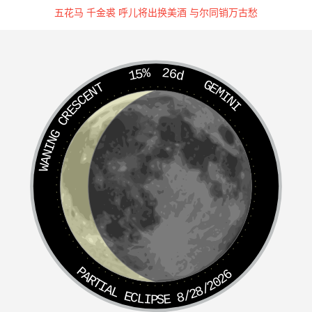
五花马 千金裘 呼儿将出换美酒 与尔同销万古愁
凡步罡，必先藏形，不藏，谓之尸步
召罡
15%
26d
GEMINI
WANING CRESCENT
遣罡
双手雷局按肾堂，步前罡，以目上视，见东南狂风大起。
念；
呼神神即应，名是都雷王。口中吐雷雨，吐炁作雷场。一动
千里暗，二动万里光，三动鬼神奔散走，吾身便是都雷王。
双雷局，从夹脊运上耳，仍目视上，见卯上雷声大震。却
念：
PARTIAL ECLIPSE 8/28/2026
吾追摄霹雳，火光万丈。吾佩神印，飞火馘击。天火烘，地
火赫，吾驱雷公动必霹雳。