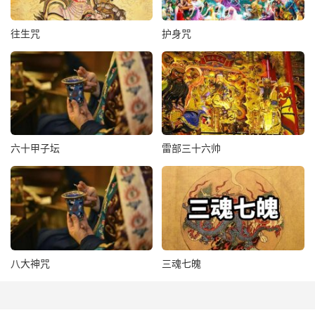
火铃女兵九九八十一万众。
往生咒
护身咒
女兵皆顶四角花皮笠，绯袍，金甲，汗袴绿吊鞟，长瓮靴，
手执戈战，翊卫天丁也。
天丁本身玉符
火焰飞光玉女雷霆猛火将军太微降火大将其用有逆顺云推掷
六十甲子坛
雷部三十六帅
火车飞火前奔火轮万乘火兽千群火乌火马火布乾坤炎火帝君
雷火真人火山大将风火元君太阴真火日精炎君南极火铃金火
天丁各仗火剑统御火兵火精大圣火铃大神速烧;邪鬼永不存
形络绯赫赫阳光速降真火摄
右符，如役使，八卦上各有作用发
八大神咒
三魂七魄
召符炁诀如召法入
玉帅召合品