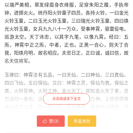
以端严美相，翠发绿眉身衣绛服，足穿朱阳之履，手执帝
钟，迸掷炎火。统丹阳火铃童子四员，各持火铃，一曰金光
火铃玉童，二曰玉光火铃玉童，三曰瑞光火铃玉童、四曰焕
光火铃玉童，女兵九九八十一万众，受事神霄，驱雷役电，
巡游太空。天丁讳忠，以其字九笔，以像九霄。经曰：五
炁，神霄中正之炁，中者，正也。正黑一合心，则天丁合
我，阳焕月明，故名昭应。夫忠日正，正曰诚，诚曰信，故
名天信将军。
玉律曰：神霄法有五品，一曰天仙，二曰神仙，三曰真仙，
四曰飞仙，五曰保仙。又曰：神霄之灵，保仙为真。保仙之
真，火铃至神。火铃之神，金火天丁。是知金火天丁者，总
万法归一身也，运一心应万法，化一身为万神。上世宗师尊
点击阅读余下全文
金火天丁之法，为一符一印，至为要道。其神可以修身，可
以炼魂，可以自附，可以勘精，可以瓶捉，可以卫生，可以
赞(
3
)
恭喜发财

断怪，可以徐瘟，可以致雨。可以祈晴，可以断泉脉，可以
破庙庭。神镜有照恶之妙，宝印能度形飞升，保胎安孕，解