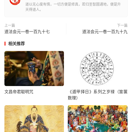
道以无心度有情，一切方便是修真，若归圣智圆通地，便是升
天丁姓张名忠，翠发，天丁冠，美眉玉色，满月相，赤情，
天得道人。
红锦团凤金花袍，红锦抱肚，绿风带，金锁子甲，玉束带，
朱履，遍身流火，左执金钟，右仗火剑，乘火鸾火凤，或骑
上一篇
下一篇
道法会元—卷一百九十七
道法会元—卷一百九十九
火龙，或飞步太空也。
相关推荐
火铃童子四员，
火铃金光童子张道真，
火铃玉光童子张道明，
火铃瑞光童子张道升，
文昌帝君聪明咒
《遁甲择日》系列之岁禄（筮箧
数理）
火铃焕光童子张道常，
童子绿鬓颓髻，绯衣大袖，绿裳，朱履，左剑右铃，内有六
小铃，变相也。