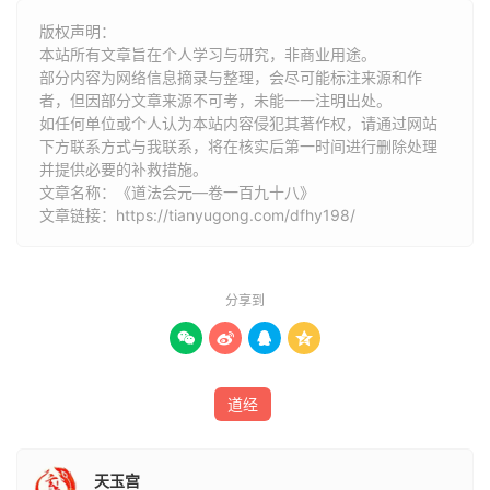
结催生，先保一身，后安家宅。然后治鬼神，逐邪怪，莫非
版权声明：
炼心而运化也。得此法者，切宜专付，勿示非人，宝之秘
本站所有文章旨在个人学习与研究，非商业用途。
部分内容为网络信息摘录与整理，会尽可能标注来源和作
之。
者，但因部分文章来源不可考，未能一一注明出处。
如任何单位或个人认为本站内容侵犯其著作权，请通过网站
上清大洞法师神霄上相保真济物琼瑶金阙真人陈道一序。
下方联系方式与我联系​​，将在核实后第一时间进行删除处理
并提供必要的补救措施。
主法三师
文章名称：《道法会元—卷一百九十八》
文章链接：
https://tianyugong.com/dfhy198/
祖师高上神霄玉清真王长生大帝统天圣天尊，
玄师高上碧霄上清华王青华大帝寻声救苦天尊，
分享到
真师高上丹霄太清韩王可韩丈人朱陵度命天尊。




将班
道经
三炁丹天威感昭灵感应火府上宫绣衣天信玉神金火天丁火铃
妙帅昭应真君，
天玉宫