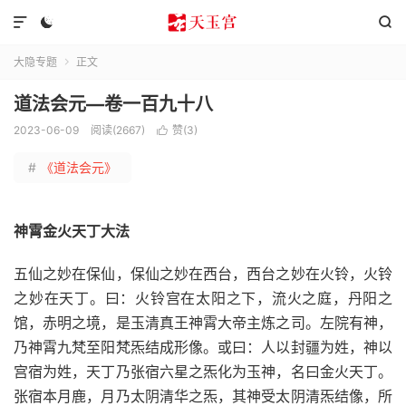



大隐专题
正文

道法会元—卷一百九十八
2023-06-09
阅读(2667)
赞(
3
)

#
《道法会元》
神霄金火天丁大法
五仙之妙在保仙，保仙之妙在西台，西台之妙在火铃，火铃
之妙在天丁。曰：火铃宫在太阳之下，流火之庭，丹阳之
馆，赤明之境，是玉清真王神霄大帝主炼之司。左院有神，
乃神霄九梵至阳梵炁结成形像。或曰：人以封疆为姓，神以
宫宿为姓，天丁乃张宿六星之炁化为玉神，名曰金火天丁。
张宿本月鹿，月乃太阴清华之炁，其神受太阴清炁结像，所