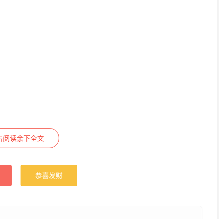
击阅读余下全文
恭喜发财