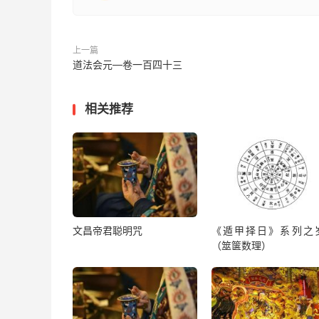
一、臣奏乞敕命，下九天曹局，掌劫数罪业真
会，庶得导迎和炁，保全民命。
上一篇
道法会元—卷一百四十三
一、臣奏乞敕命，下九天雷司，颁告太一六府雷
令起云雨雷电，但干符檄到日，即时依应施行。
相关推荐
一、臣奏乞敕命，下太阳宫，速与收敛阳光，并
施甘雨。
一、臣奏乞敕命，下雷司，火急翻下当部行雨雷
翼翰星官，翻下当季行雨龙神，驱斥云龙，大布
移易，但乞指定某处龙王，限雷令到日，疾速押
文昌帝君聪明咒
《遁甲择日》系列之
（筮箧数理）
一、臣奏乞敕命，下太一阳雷霹雳专司，碧玉内
社令部，太一元君，水府九江掌记专司，各差
将，三十六司，飞捷雷兵等，火急降赴臣行司，
万民。