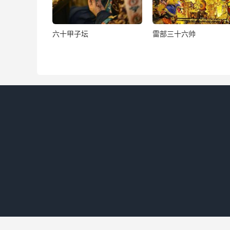
一、臣奏乞於奏后不住批发，催雷起雨。但干真
六十甲子坛
雷部三十六帅
光，不能负水行雨。欲乞降旨，径下太阳宫，委
雨，早赐报应。
一、臣奏乞赦臣德行浅薄，妄动雷霆，呼吸风雨
降正真自然诸天生炁道炁，并五雷金光真炁，下
右臣谨谨画一具状，飞奏太一正元雷祖轰天大帝
三界真司，雷霆云雨霹雳电部，龙神等处，敕命
布甘雨，苏生万物。上彰恩造，下副哀祈。臣冒
候敕旨。谨奏。
年月日具法位臣姓某状。
贴黄：