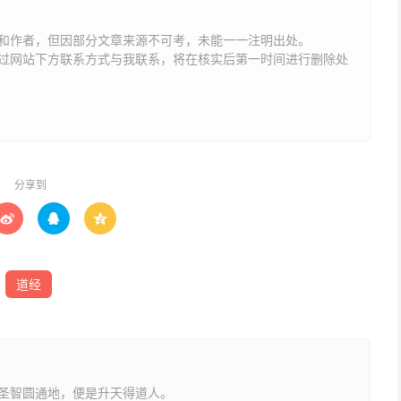
和作者，但因部分文章来源不可考，未能一一注明出处。
网站下方联系方式与我联系​​，将在核实后第一时间进行删除处
本色器械，先诣某处驻札，一面腾云蔽日，驱发龙神，搬运
得有违。故关。
分享到



道经
谨据某处某人入祈雨意。臣佩箓受法之初，誓以佐助道化，
节次，批发号令，关召雷神，役龙负水，措置雨泽，前来某
太一大法，威禁至重，不敢擅行，除申牒天地职司，雷霆都
降下雨泽，须至具状，画一奏请下项：
圣智圆通地，便是升天得道人。