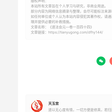
版权声明：
某处社令行雨神祇，
本站所有文章旨在个人学习与研究，非商业用途。
部分内容为网络信息摘录与整理，会尽可能标注来源
如任何单位或个人认为本站内容侵犯其著作权，请通过
三界五雷直符使者，
理并提供必要的补救措施。
文章名称：《道法会元—卷一百四十四》
雷部应干霹雳大神。
文章链接：
https://tianyugong.com/dfhy144/
右仰直日神将某，准此火急逐一关报。并要各执
神水，伺候当职呼召，立要应声，明彰报应。不
年月日时关。具法位姓某押。

都奏
具法位臣姓某诚惶诚恐，稽首顿首，再拜上言臣
济利人物，睹此迫切，不容坐视。谨涓今月某日
处管内，大赐霶，苏苗救物，以全民食。但以
天玉宫
部，城隍社令，管内龙神等处知季，伺候敕旨，
道以无心度有情，一切方便是修真，若归