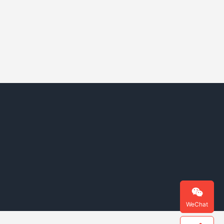

WeChat