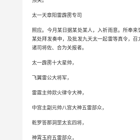
预关。
太一天章阳雷霹雳专司
照应。今月某日据某处某人，入祈雨意。所奉来
某处拜发奏申，及批发九天太一起雷等真令，召
诸司将佐、合为关报者。
太一霹雳十大星帅，
飞翼雷公大将军，
雷霆主帅欻火律令大神，
中宫主副元帅八宫大神五雷部众，
乾罗答那洞罡太玄四将，
神霄玉府五雷部众，