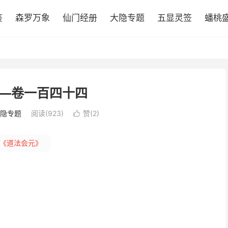
鉴
森罗万象
仙门经册
大隐专题
五显灵签
蟠桃
—卷一百四十四
隐专题
阅读(923)
赞(
2
)

《道法会元》