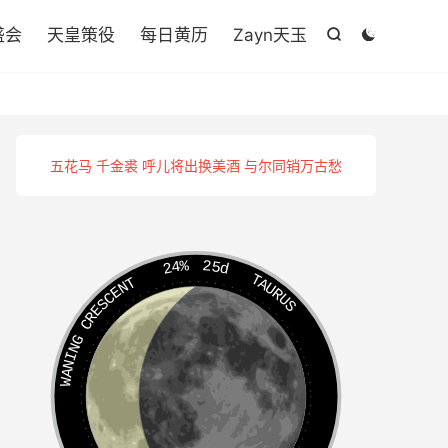

盛会
天皇策役
每日黄历
Zayn天玉


五花马 千金裘 呼儿将出换美酒 与尔同销万古愁
24%
25d
TAURUS
WANING CRESCENT