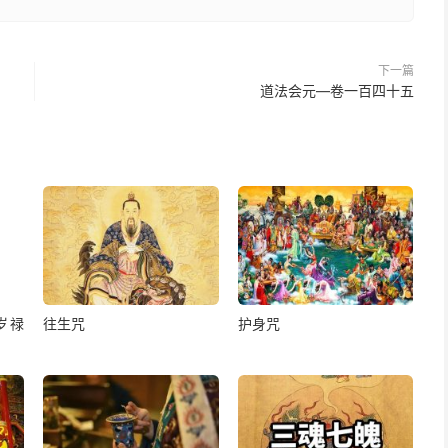
司，特与原赦某处士庶男女种种欺罔冒犯无边之罪，免遭劫
下一篇
道法会元—卷一百四十五
霆，某处潭洞龙王龙神，但干潭漱等处，应遇臣批发太一雷
下罗怯嫸加陮m，升腾阴炁起云，昏暗天地，召龙负水，普
神，贴同城隍社令，并敕下东井箕星，西方毕宿，南方张宿
甘雨。又恐臣未奏已前，已准敕下封锁潭洞龙神，不敢擅便
起神龙，搬运神水，遍布雾霜，救苏禾稼。
岁禄
往生咒
护身咒
院，并雷霆蓬莱等处，天雷部，龙雷部，神雷部，水雷部，
左右龙王，二使者，起云驱龙致雨。合干雷帅天神，七十二
日夜不住，监督雨部，驱斥云雷，如期连日大降甘雨，救济