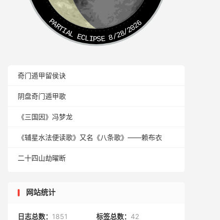
PARTIAL ECLIPSE 8/28/2026
奇门遁甲留侯诀
阴盘奇门遁甲歌
《三国因》冯梦龙
《辅星水法便读歌》又名《八条歌》——赖布衣
二十四山劫曜断
网站统计
日志总数：
1851
标签总数：
42