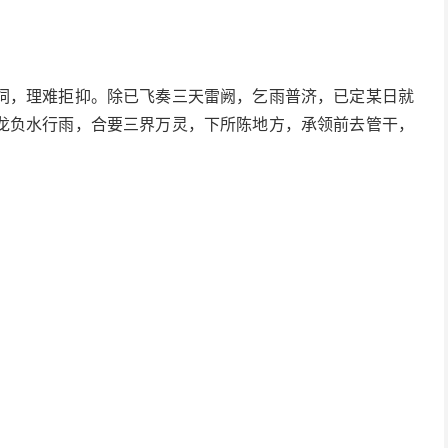
饲，理难拒抑。除已飞奏三天雷阙，乞雨普济，已定某日就
龙负水行雨，合要三界万灵，下所陈地方，承领前去管干，