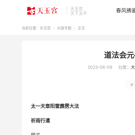
天玉宫
春风拂
天下太平
当前位置：
天玉宫
大隐专题
正文


道法会元
2023-06-09
分类：
大
#
太一天章阳雷霹雳大法
祈雨行遣