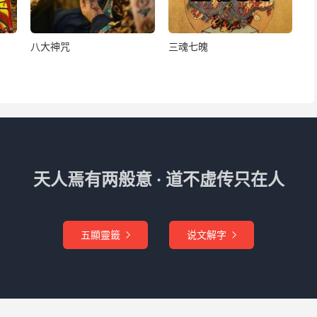
令，犹恐阳光炽盛，龙不出潭，云炁不聚，是致龙神畏惧阳
八大神咒
三魂七魄
引驾将军高步火城，腾云掩日，庶得龙神出潭运水，连日降
，上干造化，死有余罪。欲望天慈，特赐许臣便宜行持，愿
注臣身，宫室清明，易於号令雷霆，檄召风雨。
陛下。臣恭望睿慈，允臣今来逐一奏请事件，即赐敕命，下
下日，不移时刻，依应施行。早使山川出云，神龙负水，遍
天人焉有两般意 · 道不虚传只在人
犯天威，下情无任瞻天望圣激切伺恩之至。谨昧死奏闻，伏
五顯靈籤
说文解字

