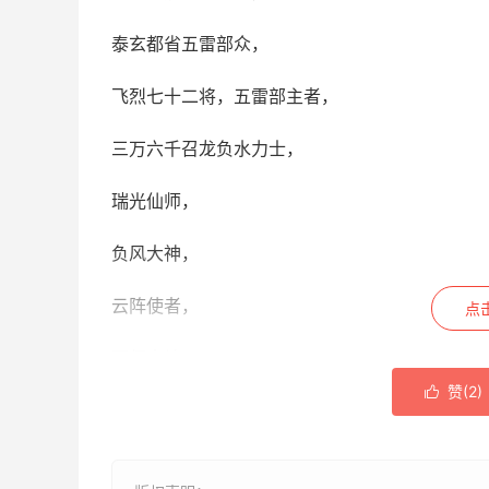
泰玄都省五雷部众，
飞烈七十二将，五雷部主者，
三万六千召龙负水力士，
瑞光仙师，
负风大神，
云阵使者，
点
雨师大神，
赞(
2
)

九江掌记主者，某处城隍主者，
某处潭行雨龙王，