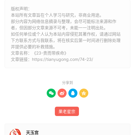
旬。脱此一计后。方可任胆施为。否则见小失大。欲速不
版权声明：
达。三十四出鬼金透井木。届乎四十左右。皆宜进取。但一
本站所有文章旨在个人学习与研究，非商业用途。
孤炁在焉。（孤辰）固不免耗服相干。四十四五。参水限
部分内容为网络信息摘录与整理，会尽可能标注来源和作
中。无往非福。又况水近朝阳。命限俱力。至于知命之际。
者，但因部分文章来源不可考，未能一一注明出处。
如任何单位或个人认为本站内容侵犯其著作权，请通过网站
官登三品之阶。五十八九。遇毒孛。对刚金。煞星得援。虽
下方联系方式与我联系​​，将在核实后第一时间进行删除处理
奴主居高。终于胃土数尽。
并提供必要的补救措施。
文章名称：《23-贵而带疾命》
文章链接：
https://tianyugong.com/74-23/
分享到




果老星宗
天玉宫