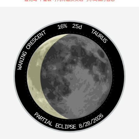
16%
25d
TAURUS
WANING CRESCENT
PARTIAL ECLIPSE 8/28/2026