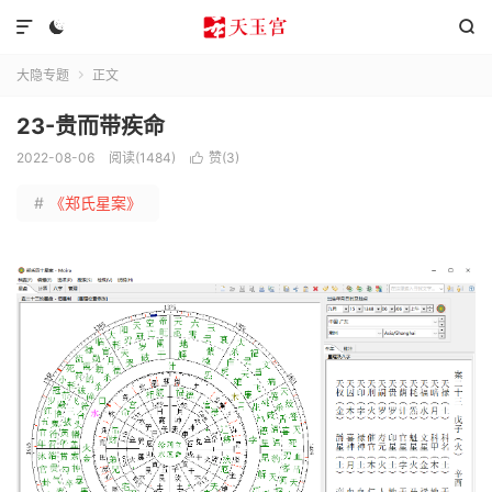



大隐专题
正文

23-贵而带疾命
2022-08-06
阅读(1484)
赞(
3
)

#
《郑氏星案》