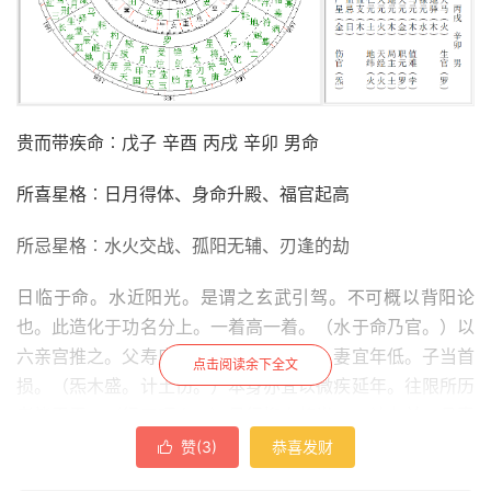
贵而带疾命︰戊子 辛酉 丙戌 辛卯 男命
所喜星格︰日月得体、身命升殿、福官起高
所忌星格︰水火交战、孤阳无辅、刃逢的劫
日临于命。水近阳光。是谓之玄武引驾。不可概以背阳论
也。此造化于功名分上。一着高一着。（水于命乃官。）以
六亲宫推之。父寿序疏。（水高克火。）妻宜年低。子当首
点击阅读余下全文
损。（炁木盛。计土伤。）本身亦宜以微疾延年。往限所历
者皆平平。（行刃旺乡。）见行柳土将半。一计在前。且喜
且惧。或游他方。或居故里。或居下位。而摄重权。不一二
赞(
3
)
恭喜发财

年间。屡有转接。但守勤谨两字。则高升有日矣。然越三