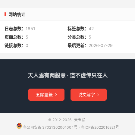
网站统计
日志总数：
1851
标签总数：
42
页面总数：
5
分类总数：
5
链接总数：
0
最后更新：
2026-07-29
天人焉有两般意 · 道不虚传只在人
五顯靈籤
说文解字


© 2012-2026
天玉宫
鲁公网安备 37021302001004号
​​​ ·
鲁ICP备2022016821号