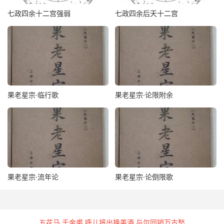
七政四余十二宫强弱
七政四余后天十二宫
果老星宗·临行歌
果老星宗·论限附余
果老星宗·流年论
果老星宗·论倒限歌
五花马 千金裘 呼儿将出换美酒 与尔同销万古愁