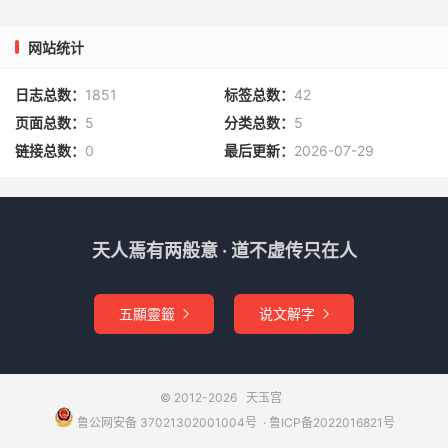
网站统计
日志总数：
1851
标签总数：
42
页面总数：
5
分类总数：
5
链接总数：
0
最后更新：
2026-07-29
天人焉有两般意 · 道不虚传只在人
五顯靈籤
说文解字


© 2012-2026
天玉宫
鲁公网安备 37021302001004号
​​​ ·
鲁ICP备2022016821号