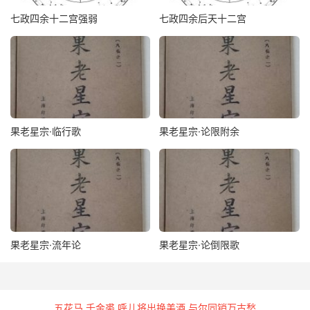
七政四余十二宫强弱
七政四余后天十二宫
果老星宗·临行歌
果老星宗·论限附余
果老星宗·流年论
果老星宗·论倒限歌
五花马 千金裘 呼儿将出换美酒 与尔同销万古愁