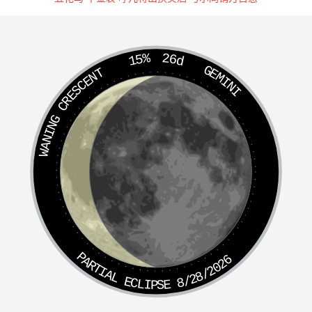
15%
26d
GEMINI
WANING CRESCENT
PARTIAL ECLIPSE 8/28/2026