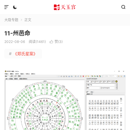



大隐专题
正文

11-州邑命
2022-08-06
阅读(1461)
赞(
3
)

#
《郑氏星案》