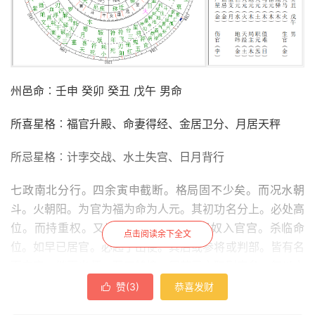
州邑命︰壬申 癸卯 癸丑 戊午 男命
所喜星格︰福官升殿、命妻得经、金居卫分
、
月居天秤
所忌星格︰计孛交战、水土失宫、日月背行
七政南北分行。四余寅申截断。格局固不少矣。而况水朝
斗。火朝阳。为官为福为命为人元。其初功名分上。必处高
位。而持重权。又岂一州一邑之长。但奴入官宫。杀临命
点击阅读余下全文
位。如早已居官。必起于出使。其后或参将或判部。皆有名
而未实。继而出师。至于转接。居莅民之职则定矣。复以水
漂白羊。土埋双女。非家破人亡之余。则又不可。故双亲早
赞(
3
)
恭喜发财

丧。骨肉分离。宾对出于名门大族。然不少一旬。不许偕