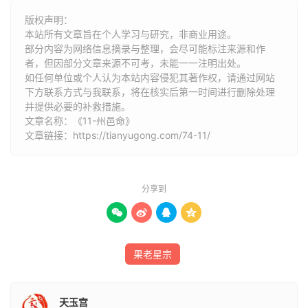
老。子息更难为。非犹子惟偏生。于晚景得之可也。否则纵
版权声明：
女妨而又妨。念一岁服。念七岁又服。于中二十四五。非中
本站所有文章旨在个人学习与研究，非商业用途。
武举。则姻事毕矣。三十四十戌限。以水破火垣。虽曰步步
部分内容为网络信息摘录与整理，会尽可能标注来源和作
高迁。知他几番艰阻。至四十一几险再生。若非平昔心地平
者，但因部分文章来源不可考，未能一一注明出处。
如任何单位或个人认为本站内容侵犯其著作权，请通过网站
直。岂永数于今际。此二三载内。固居下位。幸有高贵提
下方联系方式与我联系​​，将在核实后第一时间进行删除处理
携。励而无咎。今者云散月明。却又是一段好景。七月念一
并提供必要的补救措施。
日后。木到亢金。念八九火入井。此数日间本身节欲无虑。
文章名称：《11-州邑命》
文章链接：
https://tianyugong.com/74-11/
八月末九月终。不宜官事冗烦。亦当调理血气。十月内忧。
十二月复有小挠。明年或后岁纳宠。定许添丁。四十九喜中
有惧。五十迁官。五十四入子。再迁。但阳刀在焉。五十七
分享到
八保家人谨官事。届乎六旬。名愈显。大数越六旬有四。更
添一纪。




果老星宗
天玉宫