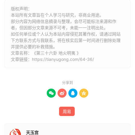
行，义不食也。
版权声明：
本站所有文章旨在个人学习与研究，非商业用途。
部分内容为网络信息摘录与整理，会尽可能标注来源和作
六二：明夷，夷于左股，用拯马壮，吉。象
者，但因部分文章来源不可考，未能一一注明出处。
曰：六二之吉，顺以则也。
如任何单位或个人认为本站内容侵犯其著作权，请通过网站
下方联系方式与我联系​​，将在核实后第一时间进行删除处理
并提供必要的补救措施。
九三：明夷于南狩，得其大首，不可疾贞。
文章名称：《第三十六卦 地火明夷 》
象曰：南狩之志，乃大得也。
文章链接：
https://tianyugong.com/64-36/
六四：入于左腹，获明夷之心，出于门庭。
分享到
象曰：入于左腹，获心意也。




六五：箕子之明夷，利贞。象曰：箕子之
贞，明不可息也。
周易
上六：不明晦，初登于天，后入于地。象
天玉宫