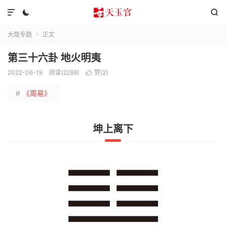



大隐专题
正文

第三十六卦 地火明夷
2022-06-19
阅读(2288)
赞(
2
)

#
《周易》
坤上离下