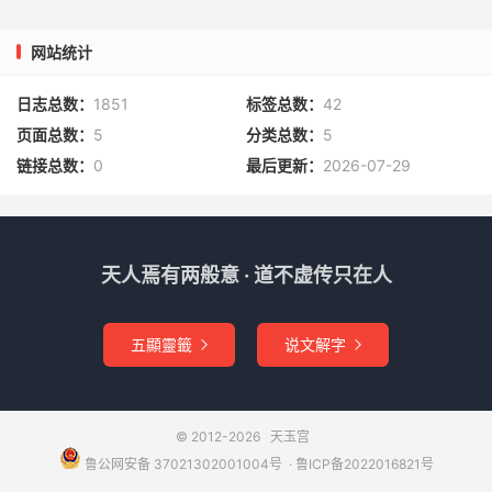
网站统计
日志总数：
1851
标签总数：
42
页面总数：
5
分类总数：
5
链接总数：
0
最后更新：
2026-07-29
天人焉有两般意 · 道不虚传只在人
五顯靈籤
说文解字


© 2012-2026
天玉宫
鲁公网安备 37021302001004号
​​​ ·
鲁ICP备2022016821号