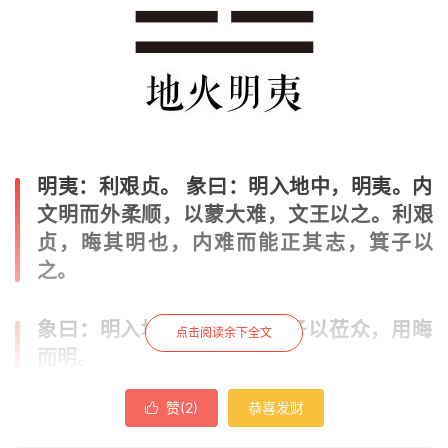
明夷：利艰贞。 彖曰：明入地中，明夷。内
文明而外柔顺，以蒙大难，文王以之。利艰
贞，晦其明也，内难而能正其志，箕子以
之。
象曰：明入地中，明夷；君子以莅众，用晦
点击阅读余下全文
而明。
赞(
2
)
恭喜发财

初九：明夷于飞，垂其翼。君子于 行，三日
不食，有攸往，主人有言。象曰：君子于