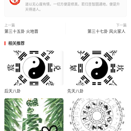
曰：初登于天，照四国也。后入于地，失则
道以无心度有情，一切方便是修真，若归圣智圆通地，便是升
天得道人。
也。
上一篇
下一篇
第三十五卦 火地晋
第三十七卦 风火家人
相关推荐
后天八卦
先天八卦