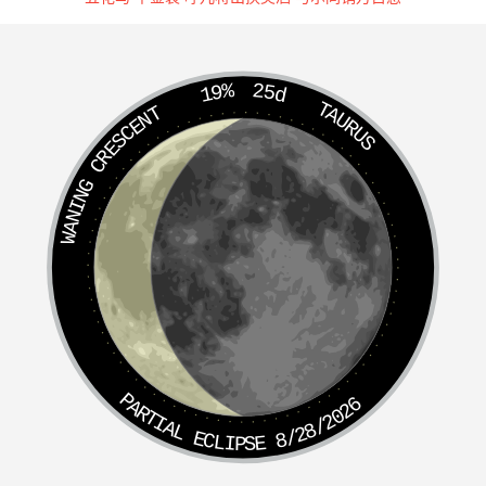
19%
25d
TAURUS
WANING CRESCENT
PARTIAL ECLIPSE 8/28/2026