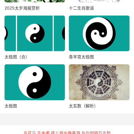
2025太岁海报赏析
十二生肖歌谣
太极图（合）
青羊宫太极图
太极图
太玄数（解析）
五花马 千金裘 呼儿将出换美酒 与尔同销万古愁