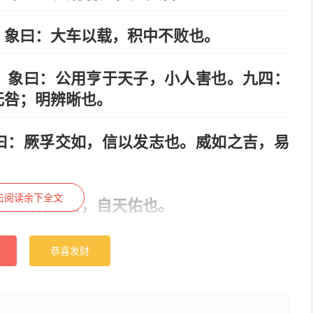
。象曰：大车以载，积中不败也。
。象曰：公用亨于天子，小人害也。九四：
无咎；明辨晰也。
曰：厥孚交如，信以发志也。威如之吉，易
击阅读余下全文
曰：大有上吉，自天佑也。
恭喜发财