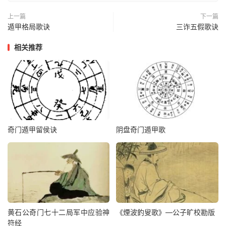
上一篇
下一篇
遁甲格局歌诀
三诈五假歌诀
相关推荐
奇门遁甲留侯诀
阴盘奇门遁甲歌
黄石公奇门七十二局军中应验神
《煙波釣叟歌》—公子旷校勘版
符经