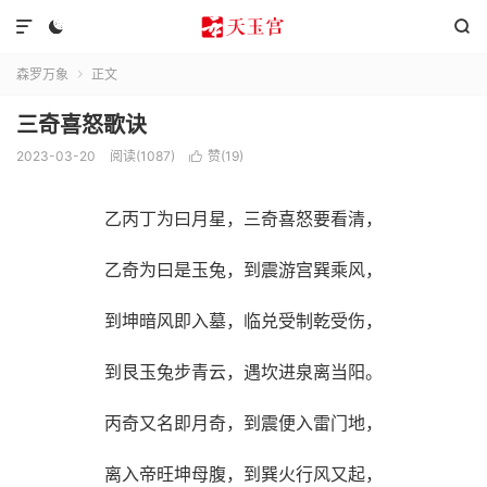



森罗万象
正文

三奇喜怒歌诀
2023-03-20
阅读(1087)
赞(
19
)

乙丙丁为曰月星，三奇喜怒要看清，
乙奇为曰是玉兔，到震游宫巽乘风，
到坤暗风即入墓，临兑受制乾受伤，
到艮玉兔步青云，遇坎进泉离当阳。
丙奇又名即月奇，到震便入雷门地，
离入帝旺坤母腹，到巽火行风又起，