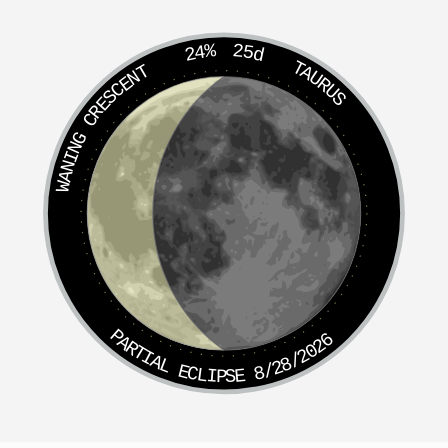
24%
25d
TAURUS
WANING CRESCENT
PARTIAL ECLIPSE 8/28/2026