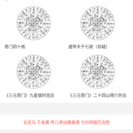
奇门四十格
遁甲天干七政（存疑）
《三元奇门》九星值时克应
《三元奇门》二十四山得穴外应
五花马 千金裘 呼儿将出换美酒 与尔同销万古愁