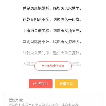
兑是凤凰把翅折，临坎火入水塘里，
遇乾光明两不全，到艮凤落丹山脊。
丁奇为星最灵验，到震玉女独显光，
巽则留郎离乘旺，临坤玉女游地乡，
到乾火入天门中，遇兑火死金复旺，
入艮玉女行鬼域，到坎朱雀已投江。
点击阅读余下全文
三奇若喜则为吉，遇事为之皆有益；
赞(
19
)
恭喜发财

三奇怒时便是凶，谋划作为不可取。
版权声明：
本站所有文章旨在个人学习与研究，非商业用途。