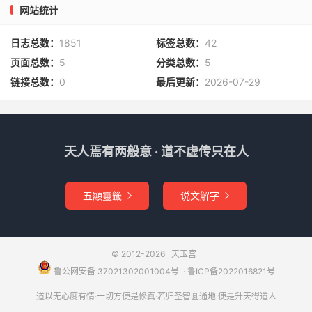
网站统计
日志总数：
1851
标签总数：
42
页面总数：
5
分类总数：
5
链接总数：
0
最后更新：
2026-07-29
天人焉有两般意 · 道不虚传只在人
五顯靈籤
说文解字


© 2012-2026
天玉宫
鲁公网安备 37021302001004号
​​​ ·
鲁ICP备2022016821号
道以无心度有情·一切方便是修真·若归圣智圆通地·便是升天得道人