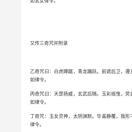
如玄女律令。
又传三奇咒并附录
乙奇咒曰：白虎蹲踞，青龙踊跃。前遮后卫，遵
如律令。
丙奇咒曰：天罡扬威，玄武后随。玉彩摇曳，荧
如律令。
丁奇咒：玉女灵神，太阴渊默。华盖静覆，我形
律令。