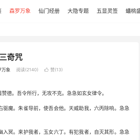
鉴
森罗万象
仙门经册
大隐专题
五显灵签
蟠桃
三奇咒
罗万象
阅读(2140)
赞(
13
)

道赞德。吾令所行，无攻不克。急急如玄女律令。
右驱魔。朱雀导前，使吾会他。天威助我，六丙除响。急急
幽入冥。来护我者，玉女六丁。有犯我者，自灭其形。急急