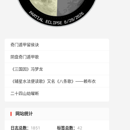
PARTIAL ECLIPSE 8/28/2026
奇门遁甲留侯诀
阴盘奇门遁甲歌
《三国因》冯梦龙
《辅星水法便读歌》又名《八条歌》——赖布衣
二十四山劫曜断
网站统计
日志总数：
1851
标签总数：
42