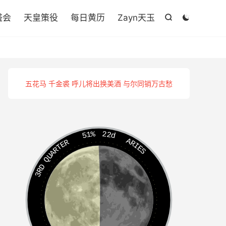

盛会
天皇策役
每日黄历
Zayn天玉


五花马 千金裘 呼儿将出换美酒 与尔同销万古愁
51%
22d
ARIES
3RD QUARTER