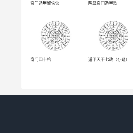
奇门遁甲留侯诀
阴盘奇门遁甲歌
奇门四十格
遁甲天干七政（存疑）