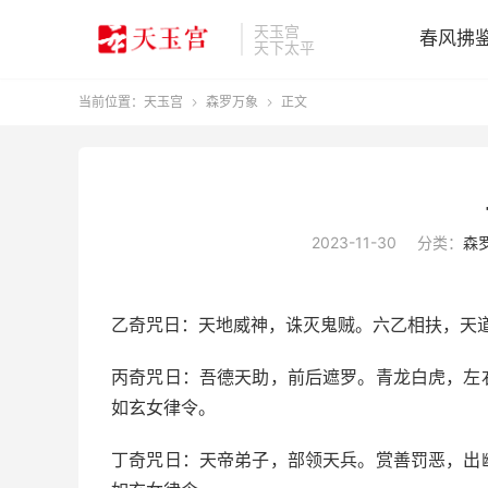
天玉宫
春风拂
天下太平
当前位置：
天玉宫
森罗万象
正文


2023-11-30
分类：
森
乙奇咒日：天地威神，诛灭鬼贼。六乙相扶，天
丙奇咒日：吾德天助，前后遮罗。青龙白虎，左
如玄女律令。
丁奇咒日：天帝弟子，部领天兵。赏善罚恶，出