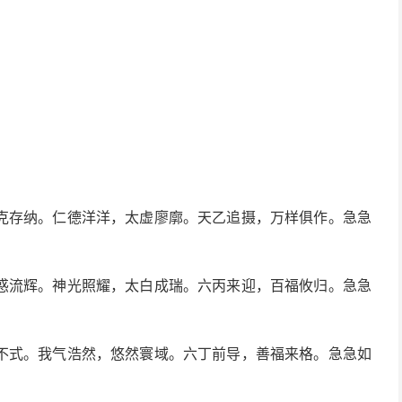
克存纳。仁德洋洋，太虚廖廓。天乙追摄，万样俱作。急急
惑流辉。神光照耀，太白成瑞。六丙来迎，百福攸归。急急
不式。我气浩然，悠然寰域。六丁前导，善福来格。急急如