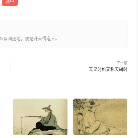
遁甲
圣智圆通地，便是升天得道人。
下一篇
天显时格又称天辅时