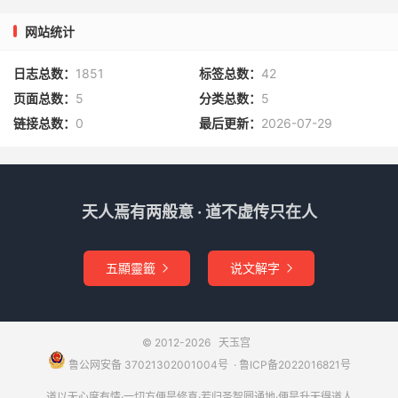
四、北方玄武七宿：斗牛女虚危室壁
网站统计
日志总数：
1851
标签总数：
42
北 方 玄 武 七 宿
页面总数：
5
分类总数：
5
星宿
星君
诸天 宫阙
链接总数：
0
最后更新：
2026-07-29
蒙翳天中
斗宿
斗宿天庙星君
元都宫
天人焉有两般意 · 道不虚传只在人
越衡天中
牛宿
牛宿天机星君
五顯靈籤
说文解字
太元宫


摩夷天中
© 2012-2026
天玉宫
女宿
女宿天纽星君
太阴宫
鲁公网安备 37021302001004号
​​​ ·
鲁ICP备2022016821号
道以无心度有情·一切方便是修真·若归圣智圆通地·便是升天得道人