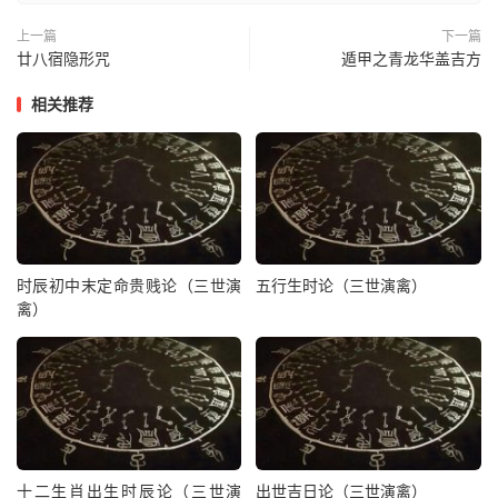
江由天中
上一篇
下一篇
柳宿
柳宿天厨星君
廿八宿隐形咒
遁甲之青龙华盖吉方
明堂宫
相关推荐
浮容天中
星宿
星宿天库星君
华盖宫
孝芒天中
心宿
张宿天秤星君
时辰初中末定命贵贱论（三世演
五行生时论（三世演禽）
太丹宫
禽）
极风天中
翼宿
翼宿天都星君
太赫宫
皇崖天中
十二生肖出生时辰论（三世演
出世吉日论（三世演禽）
轸宿
轸宿天阶星君