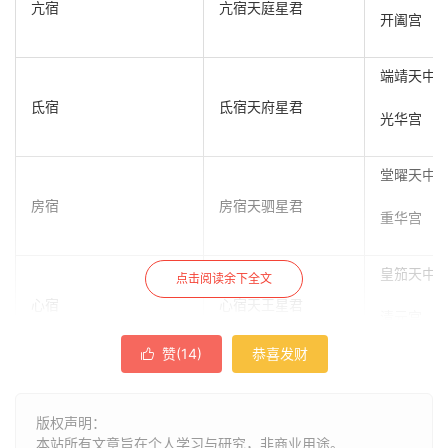
亢宿
亢宿天庭星君
开阖宫
端靖天中
氐宿
氐宿天府星君
光华宫
堂曜天中
房宿
房宿天驷星君
重华宫
皇笳天中
点击阅读余下全文
心宿
心宿天王星君
清元宫
赞(
14
)
恭喜发财

宗飘天中
尾宿
尾宿天鸡星君
昊玄宫
版权声明：
本站所有文章旨在个人学习与研究，非商业用途。