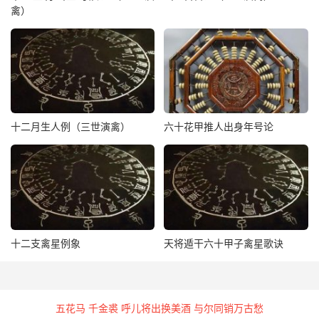
开明宫
禽）
三、西方白虎七宿：奎娄胃昴毕觜参
西 方 白 虎 七 宿
十二月生人例（三世演禽）
六十花甲推人出身年号论
星宿
星君
诸天 宫阙
贾奕天中
奎宿
奎宿天将星君
天宝宫
梵度天中
十二支禽星例象
天将遁干六十甲子禽星歌诀
娄宿
娄宿天狱星君
灵宝宫
腾胜天中
五花马 千金裘 呼儿将出换美酒 与尔同销万古愁
胃宿
胃宿天仓星君