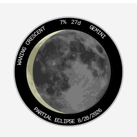
日盖宫
常融天中
7%
27d
GEMINI
WANING CRESCENT
昴宿
昴宿天目星君
万福宫
禁上天中
毕宿
毕宿天耳星君
化灵宫
妙成天中
觜宿
觜宿天屏星君
灵幽宫
PARTIAL ECLIPSE 8/28/2026
元洞天中
参宿
参宿天水星君
真元宫