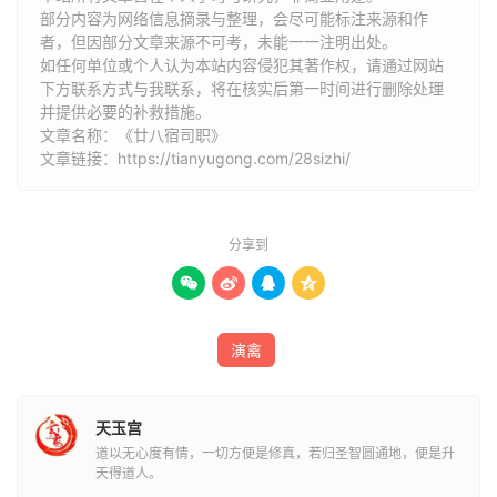
部分内容为网络信息摘录与整理，会尽可能标注来源和作
恭华天中
者，但因部分文章来源不可考，未能一一注明出处。
箕宿
箕宿天津星君
如任何单位或个人认为本站内容侵犯其著作权，请通过网站
东华宫
下方联系方式与我联系​​，将在核实后第一时间进行删除处理
并提供必要的补救措施。
文章名称：《廿八宿司职》
文章链接：
https://tianyugong.com/28sizhi/
二、南方朱雀七宿：井鬼柳星张翼轸
南 方 朱 雀 七 宿
分享到
星宿
星君
诸天 宫阙




昙誓天中
井宿
井宿天井星君
中元宫
演禽
阮乐天中
天玉宫
鬼宿
鬼宿天匮星君
道以无心度有情，一切方便是修真，若归圣智圆通地，便是升
灵运宫
天得道人。