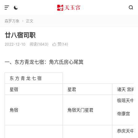



森罗万象
正文

廿八宿司职
2022-12-10
阅读(1643)
赞(
14
)

一、东方青龙七宿：角亢氐房心尾箕
东 方 青 龙 七 宿
星宿
星君
诸天 宫阙
极瑶天中
角宿
角宿天门星君
帝康宫
恭庆天中