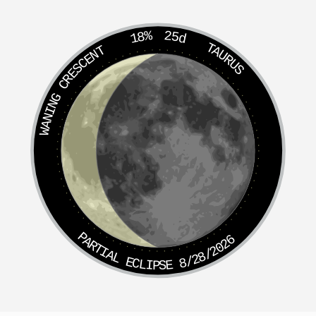
午时生人鸦来先后赶，无祸亦生凶。
未时生人一生游尽山林兴，得看飞鹰正赶跑。
18%
25d
申时生人一丛芳草萋萋地，满面祥开树树花。
TAURUS
WANING CRESCENT
酉时生人一生犹似蛇潜窟，不得风云志未伸。
戌时生人忽遇蜈蚣咬一口，失了葫芦没了皮。
亥时生人突见两蛇来交会，妻淫子散破尽家。
午年生人肖马
子时生人晚景来到桃树李下，衣食自无忧。
丑时生人丑宫春风田园内，出入高堂春风间。
寅时生人猛虎伤足下，若不伤头没了皮。
卯时生人卯时生得贵人扶，优游自在有威风。
辰时生人辰宫山岩高，险处兴云吐雾保春风。
PARTIAL ECLIPSE 8/28/2026
巳时生人时逢天狗相侵害，若不伤损自悲伤。
午时生人午宫入空房，清闲快乐，衣食自然不用求。
未时生人此限运乖蹇，自叹亦悲悉。
申时生人申宫一路受坎坷，平生晚得运，早须防。