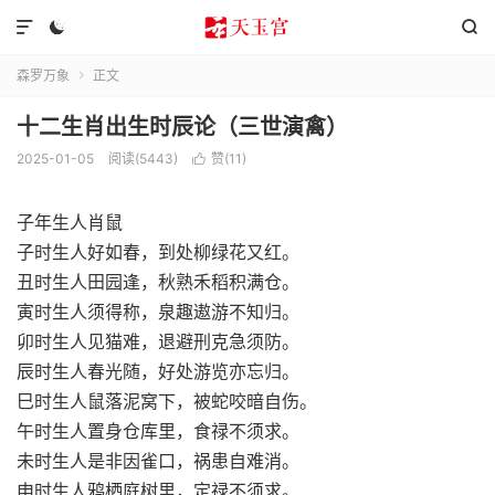



森罗万象
正文

十二生肖出生时辰论（三世演禽）
2025-01-05
阅读(5443)
赞(
11
)

子年生人肖鼠
子时生人好如春，到处柳绿花又红。
丑时生人田园逢，秋熟禾稻积满仓。
寅时生人须得称，泉趣遨游不知归。
卯时生人见猫难，退避刑克急须防。
辰时生人春光随，好处游览亦忘归。
巳时生人鼠落泥窝下，被蛇咬暗自伤。
午时生人置身仓库里，食禄不须求。
未时生人是非因雀口，祸患自难消。
申时生人鸦栖庭树里，定禄不须求。