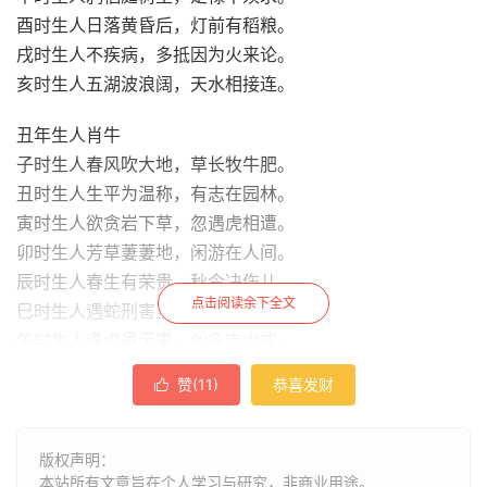
酉时生人日落黄昏后，灯前有稻粮。
戌时生人不疾病，多抵因为火来论。
亥时生人五湖波浪阔，天水相接连。
丑年生人肖牛
子时生人春风吹大地，草长牧牛肥。
丑时生人生平为温称，有志在园林。
寅时生人欲贪岩下草，忽遇虎相遭。
卯时生人芳草萋萋地，闲游在人间。
辰时生人春生有荣贵，秋令决伤儿。
点击阅读余下全文
巳时生人遇蛇刑害至，口舌并官非。
午时生人遇虎虽无害，凶多吉少成。
未时生人一犁春雨后，饱卧牧童前。
赞(
11
)
恭喜发财

申时生人深山独觅食，独步见高低。
酉时生人日夕鸡栖后，归来饱卧时。
戌时生人牧童骑昔称，溪口趁斜辉。
版权声明：
本站所有文章旨在个人学习与研究，非商业用途。