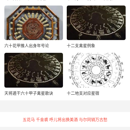
卯时生人汉室当鸿运，初年大德兴。
辰时生人若逢春日桃花浪，千尺波涛涌地高。
巳时生人何时能返转，一变到青霄。
午时生人峥嵘头角沧海里，不得兴云志未休。
未时生人茗名剑号虽珠意，井溢泉清本一流。
申时生人枝头鸦噪暮，草里兔游时。
六十花甲推人出身年号论
十二支禽星例象
酉时生人昔雨兴庭里，曾劝龙妃宫。
戌时生人虫名百足毒无比，只怕金鸡不怕蛇。
亥时生人腾身沧海里，正是兴云降雨时。
巳年生人肖蛇
子时生人他真龙仰月仰头，表出志气又显威。
丑时生人田园遭竹板，正是半凶半吉时。
天将遁干六十甲子禽星歌诀
十二地支对应星宿
寅时生人人逢三月春雷动，志欲腾云上碧霄。
卯时生人忽见狐狸相过害，人离财散浪淘沙。
辰时生人时时三月桃花浪，跃进龙门定可跨。
五花马 千金裘 呼儿将出换美酒 与尔同销万古愁
巳时生人时行方草外，日丽又春和，