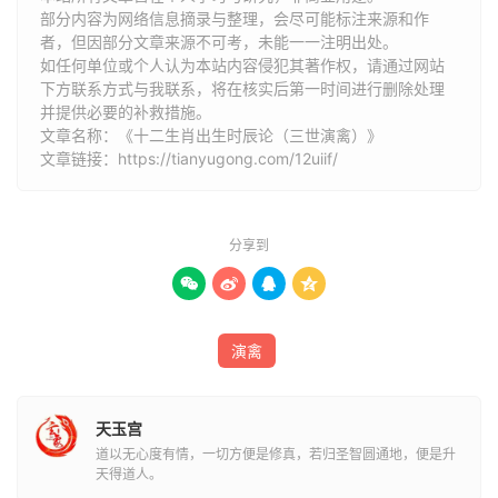
亥时生人觅食东效外，归时缓缓行。
部分内容为网络信息摘录与整理，会尽可能标注来源和作
者，但因部分文章来源不可考，未能一一注明出处。
寅年生人肖虎
如任何单位或个人认为本站内容侵犯其著作权，请通过网站
子时生人出生伤一箭，官讼急须防。
下方联系方式与我联系​​，将在核实后第一时间进行删除处理
丑时生人扶持如遇贵，金榜决提名。
并提供必要的补救措施。
文章名称：《十二生肖出生时辰论（三世演禽）》
寅时生人身非晋凭姓，捕虎力难胜。
文章链接：
https://tianyugong.com/12uiif/
卯时生人负隅独立，气欲吞牛。
辰时生人无端遭暗箭，祸患必临身。
巳时生人不似山前石，当年李广奇。
分享到
午时生人啸来山谷震，动物尽皆逃。




未时生人见羊难释放，势必急须离。
申时生人祸患随时至，无忧早须知。
酉时生人园中收日久，猛气已消除。
演禽
戌时生人无所欲一生，惟计在肥豚。
亥时生人耽耽非可比，蔚起接人文。
天玉宫
道以无心度有情，一切方便是修真，若归圣智圆通地，便是升
卯年生人肖兔
天得道人。
子时生人人间称卯日，天上应房星。