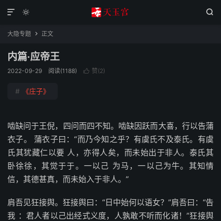



大隐专题
正文

内篇·应帝王
2022-09-29
阅读(1188)
赞(
2
)

#
《庄子》
啮缺问于王倪，四问而四不知。啮缺因跃而大喜，行以告蒲
衣子。 蒲衣子曰：“而乃今知之乎？有虞氏不及泰氏。有虞
氏其犹藏仁以要 人，亦得人矣，而未始出于非人。泰氏其
卧徐徐，其觉于于。一以己 为马，一以己为牛。其知情
信，其德甚真，而未始入于非人。”
肩吾见狂接舆。狂接舆曰：“日中始何以语女？”肩吾曰：“告
我 ：君人者以己出经式义度，人孰敢不听而化诸！”狂接舆