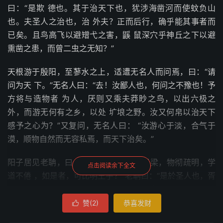
曰：“是欺 德也。其于治天下也，犹涉海凿河而使蚊负山
也。夫圣人之治也，治 外夫？正而后行，确乎能其事者而
已矣。且鸟高飞以避矰弋之害，鼷 鼠深穴乎神丘之下以避
熏凿之患，而曾二虫之无知？”
天根游于殷阳，至蓼水之上，适遭无名人而问焉，曰：“请
问为天 下。”无名人曰：“去！汝鄙人也，何问之不豫也！予
方将与造物者 为人，厌则又乘夫莽眇之鸟，以出六极之
外，而游无何有之乡，以处 圹埌之野。汝又何帛以治天下
感予之心为？”又复问，无名人曰： “汝游心于淡，合气于
漠，顺物自然而无容私焉，而天下治矣。”
阳子居见老聃，曰：“有人于此，向疾强梁，物彻疏明，学
点击阅读余下全文
道不倦 ，如是者，可比明王乎？”老聃曰：“是於圣人也，胥
易技系，劳形 怵心者也。且也虎豹之文来田，猨狙之便执
嫠之狗来藉。如是者，可 比明王乎？”阳子居蹴然曰：“敢问
赞(
2
)
恭喜发财

明王之治。”老聃曰：“明王之 治：功盖天下而似不自己，化