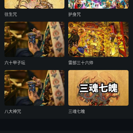
南海之帝为儵北海之帝为忽，中央之帝为浑沌。儵与忽时相
与遇于 浑沌之地，浑沌待之甚善。儵与忽谋报浑沌之德，
往生咒
护身咒
曰：“人皆有七窍 以视听食息此独无有，尝试凿之。”日凿一
窍，七日而浑沌死。
六十甲子坛
雷部三十六帅
八大神咒
三魂七魄