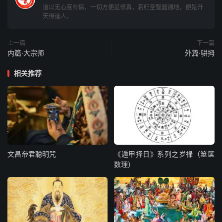
吾善者机也。尝又与来。”明日，又与之见壶子。出而谓列
道以无心度有情，一切方便是修真，若归圣智圆通地，便是升
天得道人。
子曰： “子之先生不齐，吾无得而相焉。试齐，且复相之。”
列子入，以告 壶子。壶子曰：“吾乡示之以以太冲莫胜，是
上一篇
下一篇
殆见吾衡气机也。鲵桓 之审为渊，止水之审为渊，流水之
内篇·大宗师
外篇·骈拇
审为渊。渊有九名，此处三焉。尝 又与来。”明日，又与之
见壶子。立未定，自失而走。壶子曰：“追 之！”列子追之不
相关推荐
及。反，以报壶子曰：“已灭矣，已失矣，吾弗及 已。”壶子
曰：“乡吾示之以未始出吾宗。吾与之虚而委蛇，不知其 谁
何，因以为弟靡，因以为波流，故逃也。”然后列子自以为
未始学 而归。三年不出，为其妻爨，食豕如食人，于事无
与亲。雕琢复朴， 块然独以其形立。纷而封哉，一以是
终。
文昌帝君聪明咒
《遁甲择日》系列之岁禄（筮箧
数理）
无为名尸，无为谋府，无为事任，无为知主。体尽无穷，而
游无朕 。尽其所受乎天而无见得，亦虚而已！至人之用心
若镜，不将不逆， 应而不藏，故能胜物而不伤。