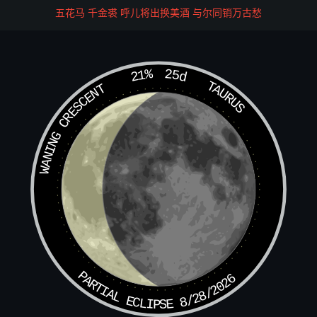
五花马 千金裘 呼儿将出换美酒 与尔同销万古愁
21%
25d
TAURUS
WANING CRESCENT
PARTIAL ECLIPSE 8/28/2026