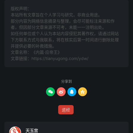
贷万物而民弗恃。有莫举名，使物自喜。 立乎不测，而游
版权声明：
于无有者也。”
本站所有文章旨在个人学习与研究，非商业用途。
部分内容为网络信息摘录与整理，会尽可能标注来源和作
郑有神巫曰季咸，知人之死生、存亡、祸福、寿夭，期以岁
者，但因部分文章来源不可考，未能一一注明出处。
月旬日 若神。郑人见之，皆弃而走。列子见之而心醉，
如任何单位或个人认为本站内容侵犯其著作权，请通过网站
下方联系方式与我联系​​，将在核实后第一时间进行删除处理
归，以告壶子，曰： “始吾以夫子之道为至矣，则又有至焉
并提供必要的补救措施。
者矣。”壶子曰：“吾与汝既 其文，未既其实。而固得道与？
文章名称：《内篇·应帝王》
众雌而无雄，而又奚卵焉！而以道与 世亢，必信，夫故使
文章链接：
https://tianyugong.com/ydw/
人得而相汝。尝试与来，以予示之。”
明日，列子与之见壶子。出而谓列子曰：“嘻！子之先生死
分享到
矣！弗 活矣！不以旬数矣！吾见怪焉，见湿灰焉。”列子




入，泣涕沾襟以告 壶子。壶子曰：“乡吾示之以地文，萌乎
不震不正，是殆见吾杜德机 也。尝又与来。”明日，又与之
道经
见壶子。出而谓列子曰：“幸矣！子 之先生遇我也，有瘳
矣！全然有生矣！吾见其杜权矣！”列子入，以 告壶子。壶
子曰：“乡吾示之以天壤，名实不入，而机发于踵。是殆 见
天玉宫