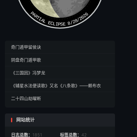
PARTIAL ECLIPSE 8/28/2026
奇门遁甲留侯诀
阴盘奇门遁甲歌
《三国因》冯梦龙
《辅星水法便读歌》又名《八条歌》——赖布衣
二十四山劫曜断
网站统计
日志总数：
1851
标签总数：
42