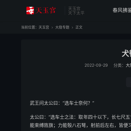
天玉宫
春风拂
天下太平
当前位置：
天玉宫
大隐专题
正文


犬
2022-09-29
分类：
大
武王问太公曰：“选车士奈何？”
太公曰：“选车士之法：取年四十以下，长七尺
能束缚旌旗；力能彀八石弩，射前后左右，皆便