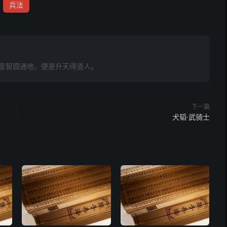
兵法
圣智圆通地，便是升天得道人。
下一篇
犬韬·武骑士