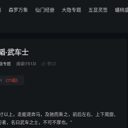
鉴
森罗万象
仙门经册
大隐专题
五显灵签
蟠桃
韬·武车士
隐专题
阅读(1513)
赞(
2
)

#
《六韬》
五寸以上，走能逐奔马，及驰而乘之，前后左右、上下周旋、
习者，名曰武车之士，不可不厚也。”