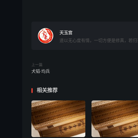
天玉宫
道以无心度有情，一切方便是修真，若归
上一篇
犬韬·均兵
相关推荐