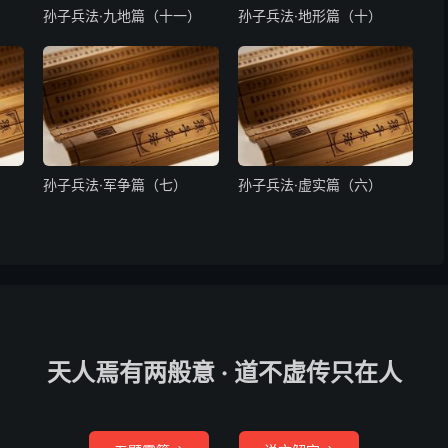
）
孙子兵法·九地篇（十一）
孙子兵法·地形篇（十）
孙子兵法·军争篇（七）
孙子兵法·虚实篇（六）
天人焉有两般意 · 道不虚传只在人