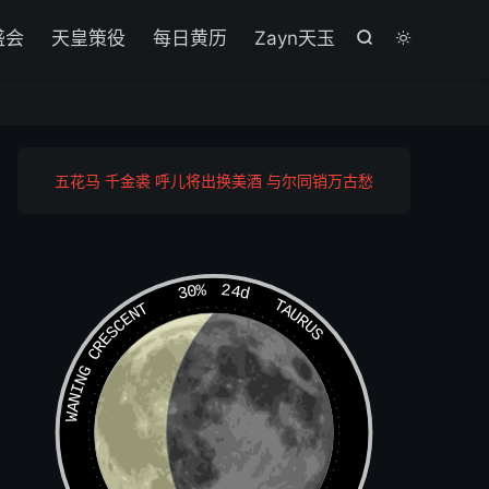

盛会
天皇策役
每日黄历
Zayn天玉


五花马 千金裘 呼儿将出换美酒 与尔同销万古愁
30%
24d
TAURUS
WANING CRESCENT