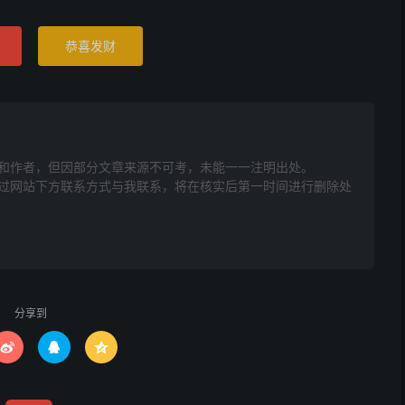
恭喜发财
和作者，但因部分文章来源不可考，未能一一注明出处。
网站下方联系方式与我联系​​，将在核实后第一时间进行删除处
分享到


