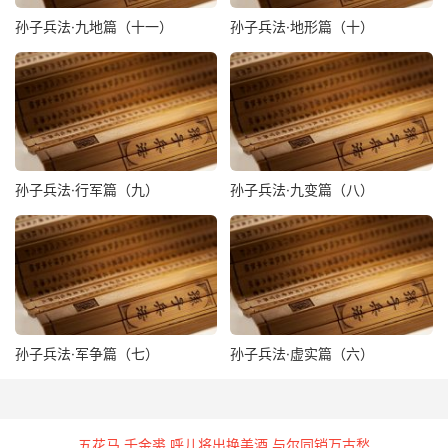
孙子兵法·九地篇（十一）
孙子兵法·地形篇（十）
孙子兵法·行军篇（九）
孙子兵法·九变篇（八）
孙子兵法·军争篇（七）
孙子兵法·虚实篇（六）
五花马 千金裘 呼儿将出换美酒 与尔同销万古愁