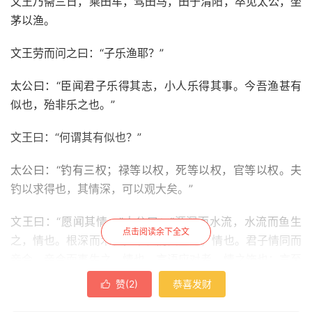
文王乃斋三日，乘田车，驾田马，田于渭阳，卒见太公，坐
茅以渔。
文王劳而问之曰：“子乐渔耶？”
太公曰：“臣闻君子乐得其志，小人乐得其事。今吾渔甚有
似也，殆非乐之也。”
文王曰：“何谓其有似也？”
太公曰：“钓有三权；禄等以权，死等以权，官等以权。夫
钓以求得也，其情深，可以观大矣。”
文王曰：“愿闻其情。”太公曰：“源深而水流，水流而鱼生
点击阅读余下全文
之，情也。根深而木长，木长而实生之，情也。君子情同而
亲合，亲合而事生之，情也。言语应对者，情之饰也；言至
情者，事之极也。今臣言至情不讳，君其恶之乎？”
赞(
2
)
恭喜发财

文王曰：“惟仁人能受正谏，不恶至情，何为其然！”