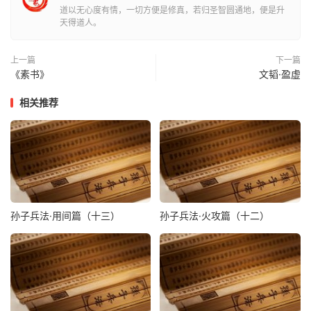
道以无心度有情，一切方便是修真，若归圣智圆通地，便是升
文王再拜曰：“允哉，敢不受天之诏命乎！”乃载与俱归，立
天得道人。
为师。
上一篇
下一篇
《素书》
文韬·盈虚
相关推荐
孙子兵法·用间篇（十三）
孙子兵法·火攻篇（十二）