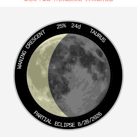
25%
24d
TAURUS
WANING CRESCENT
PARTIAL ECLIPSE 8/28/2026