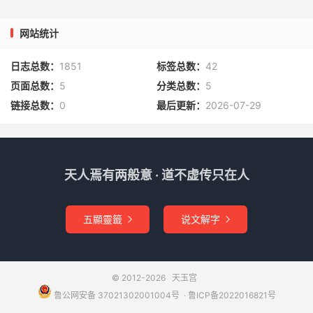
网站统计
日志总数：
1851
标签总数：
42
页面总数：
5
分类总数：
5
链接总数：
0
最后更新：
2026-07-29
天人焉有两般意 · 道不虚传只在人
五顯靈籤
说文解字


© 2012-2026
天玉宫
鲁公网安备 37021302001004号
​​​ ·
鲁ICP备2022016821号