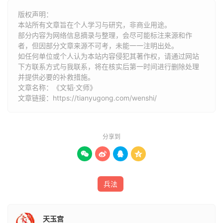
版权声明：
太公曰：“缗微饵明，小鱼食之；缗调饵香，中鱼食之；缗
本站所有文章旨在个人学习与研究，非商业用途。
隆饵丰，大鱼食之。夫鱼食其饵，乃牵于缗；人食其禄，乃
部分内容为网络信息摘录与整理，会尽可能标注来源和作
者，但因部分文章来源不可考，未能一一注明出处。
服于君。故以饵取鱼，鱼可杀；以禄取人，人可竭；以家取
如任何单位或个人认为本站内容侵犯其著作权，请通过网站
国，国可拔；以国取天下，天下可毕。呜呼！曼曼绵绵，其
下方联系方式与我联系​​，将在核实后第一时间进行删除处理
聚必散；嘿嘿昧昧，其光必远。微哉！圣人之德，诱乎独
并提供必要的补救措施。
文章名称：《文韬·文师》
见。乐哉！圣人之虑，各归其次，而树敛焉。”
文章链接：
https://tianyugong.com/wenshi/
文王曰：“树敛若何而天下归之？”
太公曰：“天下非一人之天下，乃天下之天下也。同天下之
分享到
利者，则得天下；擅天下之利者，则失天下。天有时，地有




财，能与人共之者，仁也。仁之所在，天下归之。免人之
死，解人之难，救人之患，济人之急者，德也。德之所在，
兵法
天下归之。与人同忧、同乐、同好、同恶者，义也；义之所
在，天下赴之。凡人恶死而乐生，好德而归利，能生利者，
道也。道之所在，天下归之。”
天玉宫