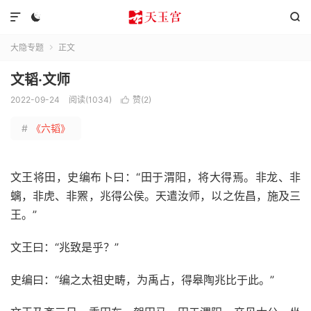



大隐专题
正文

文韬·文师
2022-09-24
阅读(1034)
赞(
2
)

#
《六韬》
文王将田，史编布卜曰：“田于渭阳，将大得焉。非龙、非
螭，非虎、非罴，兆得公侯。天遣汝师，以之佐昌，施及三
王。”
文王曰：“兆致是乎？”
史编曰：“编之太祖史畴，为禹占，得皋陶兆比于此。”