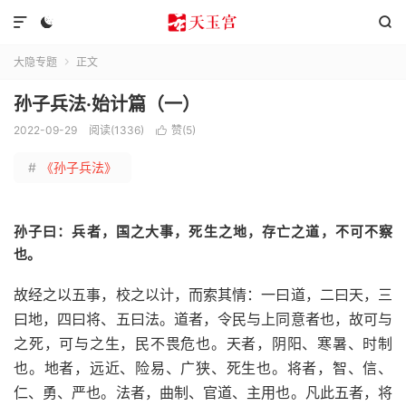



大隐专题
正文

孙子兵法·始计篇（一）
2022-09-29
阅读(1336)
赞(
5
)

#
《孙子兵法》
孙子曰：兵者，国之大事，死生之地，存亡之道，不可不察
也。
故经之以五事，校之以计，而索其情：一曰道，二曰天，三
曰地，四曰将、五曰法。道者，令民与上同意者也，故可与
之死，可与之生，民不畏危也。天者，阴阳、寒暑、时制
也。地者，远近、险易、广狭、死生也。将者，智、信、
仁、勇、严也。法者，曲制、官道、主用也。凡此五者，将