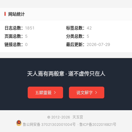
网站统计
日志总数：
1851
标签总数：
42
页面总数：
5
分类总数：
5
链接总数：
0
最后更新：
2026-07-29
天人焉有两般意 · 道不虚传只在人
五顯靈籤
说文解字


© 2012-2026
天玉宫
鲁公网安备 37021302001004号
​​​ ·
鲁ICP备2022016821号