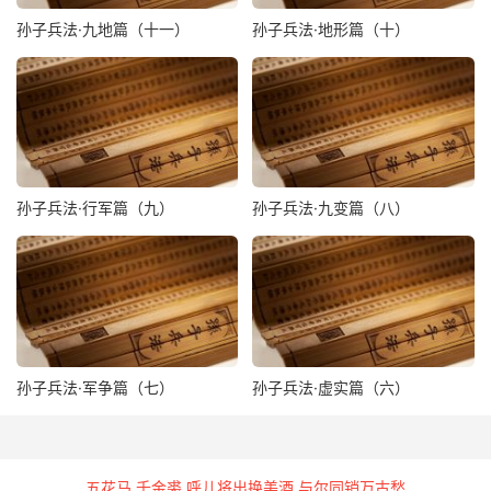
孙子兵法·九地篇（十一）
孙子兵法·地形篇（十）
孙子兵法·行军篇（九）
孙子兵法·九变篇（八）
孙子兵法·军争篇（七）
孙子兵法·虚实篇（六）
五花马 千金裘 呼儿将出换美酒 与尔同销万古愁