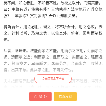
莫不闻，知之者胜，不知者不胜。故校之以计，而索其情，
曰：主孰有道？将孰有能？天地孰得？法令孰行？兵众孰
强？士卒孰练？赏罚孰明？吾以此知胜负矣。
将听吾计，用之必胜，留之；将不听吾计，用之必败，去
之。计利以听，乃为之势，以佐其外。势者，因利而制权
也。
兵者，诡道也。故能而示之不能，用而示之不用，近而示之
远，远而示之近；利而诱之，乱而取之，实而备之，强而避
之，怒而挠之，卑而骄之，逸而劳之，亲而离之。攻其无
备，出其不意。此兵家之胜，不可先传也。
点击阅读余下全文
夫未战而庙算胜者，得算多也；未战而庙算不胜者，得算少
也。多算胜，少算不胜，而况于无算乎？吾以此观之，胜负
见矣。
赞(
5
)
恭喜发财
