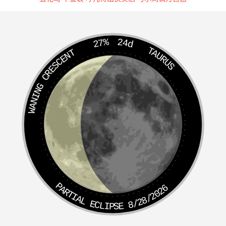
27%
24d
TAURUS
WANING CRESCENT
PARTIAL ECLIPSE 8/28/2026