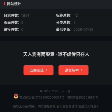
隙里尘，石中火，何在留心为久计。
网站统计
苦苦煎熬唤不回，夺利争名如鼎沸。
如鼎沸，永沈沦，失道迷真业所根。
日志总数：
1851
标签总数：
42
有人平却心头棘，便把天机说与君。
页面总数：
5
分类总数：
5
命要传，性要悟，入圣超凡由汝做。
链接总数：
0
最后更新：
2026-07-29
三清路上少人行，畜类门前争入去。
报贤良，休慕顾，性命机关须守护。
若还缺一不芳菲，执著波查应失路。
天人焉有两般意 · 道不虚传只在人
只修性，不修命，此是修行第一病。
只修祖性不修丹，万劫阴灵难入圣。
达命宗，迷祖性，恰似鉴容无宝镜。
五顯靈籤
说文解字


寿同天地一愚夫，权物家财无主柄。
性命双修玄又玄，海底洪波驾法船。
生擒活捉蛟龙首，始知匠手不虚传。
© 2012-2026
天玉宫
鲁公网安备 37021302001004号
​​​ ·
鲁ICP备2022016821号
道以无心度有情·一切方便是修真·若归圣智圆通地·便是升天得道人