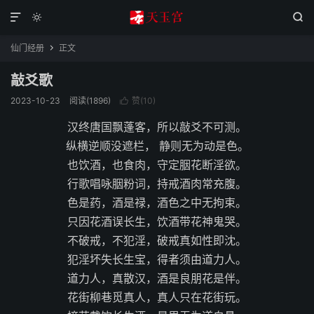



仙门经册
正文

敲爻歌
2023-10-23
阅读(1896)
赞(
10
)

汉终唐国飘蓬客，所以敲爻不可测。
纵横逆顺没遮栏， 静则无为动是色。
也饮酒，也食肉，守定胭花断淫欲。
行歌唱咏胭粉词，持戒酒肉常充腹。
色是药，酒是禄，酒色之中无拘束。
只因花酒误长生，饮酒带花神鬼哭。
不破戒，不犯淫，破戒真如性即沈。
犯淫坏失长生宝，得者须由道力人。
道力人，真散汉，酒是良朋花是伴。
花街柳巷觅真人，真人只在花街玩。