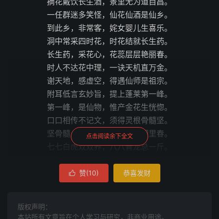
摘花戴饮长生酒，景里无为道自昌。
一任群迷多笑怪，仙花仙酒是仙乡。
到此乡，非常客，姹女婴儿生喜乐。
洞中常采四时花，时花结就长生药。
长生药，采花心，花蕊层层艳丽春。
时人不达花中理，一诀天机直万金。
谢天地，感虚空，得遇仙师是祖宗。
附耳低言玄妙旨，提上蓬莱第一峰。
第一峰，是仙物，惟产金花生恍惚。
口口相传不记文，须得灵根骨髓坚。
坚骨髓，炼灵根，片片桃花洞里春。
点击阅读余下全文
七七白虎双双养，八八青龙总一斤。
真父母，送元宫，木母金公性本温。
十二宫中蟾魄现，时时地魄降天魂。
赞(
10
)
恭喜发财

铅初就，汞初生，玉炉金鼎未经烹。
一夫一妇同天地，一男一女合乾坤。
版权声明：
庚要生，甲要生，生甲生庚道始萌。
本站所有文章旨在个人学习与研究，非商业用途。