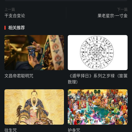
再安炉，重立鼎，跨虎乘龙离凡境。
上一篇
下一篇
日精才现月华凝，二八相交在壬丙。
干支合变论
果老星宗·一寸金
龙汞结，虎铅成，咫尺蓬莱只一程。
相关推荐
坤铅乾汞金丹祖，龙铅虎汞最通灵。
达此理，道方成，三万神龙护水晶。
守时定日明符刻，专心惟在意虔诚。
黑铅过，采清真，一阵交锋定太平。
三车搬运珍珠宝，送归宝藏自通灵。
天神佑，地祇迎，混合乾坤日月精。
文昌帝君聪明咒
《遁甲择日》系列之岁禄（筮箧
虎啸一声龙出窟，鸾飞凤舞出金城。
数理）
朱砂配，水银停，一派红霞列太清。
铅池迸出金光现，汞火流珠入帝京。
龙虎媾，外持盈，走圣飞灵在宝瓶。
一时辰内金丹就，上朝金阙紫云生。
仙桃熟。摘取饵，万化来朝天地喜。
斋戒等候一阳生，便进周天参同理。
往生咒
护身咒