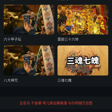
参同理，炼金丹，水火薰蒸透百关。
养胎十月神丹结，男子怀胎岂等闲。
内丹成，外丹就，内外相接和谐偶。
结成一块紫金丸，变化飞腾天地久。
丹入腹，非寻常，阴阳剥尽化纯阳。
飞升羽化三清客，各遂功成达上苍。
六十甲子坛
雷部三十六帅
三清客，驾琼舆，跨凤腾霄入太虚。
似此逍遥多快乐，遨游三界最清奇。
太虚之上修真士，朗朗圆成一物无。
一物无，唯显道，五方透出真人貌。
仙童仙女彩云迎，五明宫内传真诰。
传真诰，话幽情，只是真铅炼汞精。
八大神咒
三魂七魄
声闻缘觉冰消散，外道修罗缩项惊。
点枯骨，立成形，信道天梯似掌平。
九祖先灵得超脱，谁羡繁华贵与荣。
五花马 千金裘 呼儿将出换美酒 与尔同销万古愁
寻烈士，觅贤才，同安炉鼎化凡胎。
若是悭财并惜宝，千万神仙不肯来。