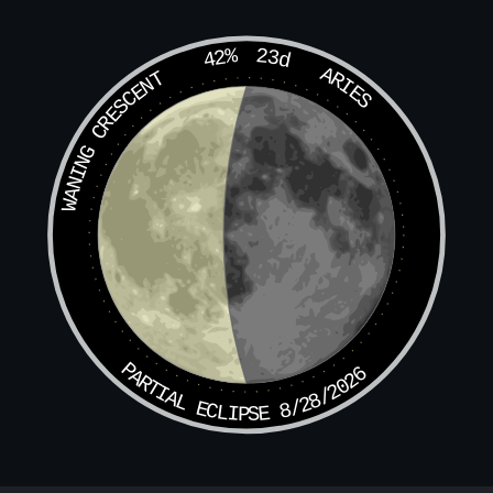
修真士，不妄说，妄说一句天公折。
万劫尘沙道不成，七窍眼睛皆迸血。
42%
23d
ARIES
WANING CRESCENT
贫穷子，发誓切，待把凡流尽提接。
同越蓬莱仙会中，凡景煎熬无了歇。
尘世短，更思量，洞里乾坤日月长。
坚志苦心三二载，百千万劫寿弥疆。
达圣道，显真常，虎兕刀兵更不伤。
水火蛟龙无损害，拍手天宫笑一场。
这些功，真奇妙，分付与人谁肯要。
愚徒死恋色和财，所以神仙不肯召。
真至道，不择人，岂论高低富与贫。
且饶帝子共王孙，须去繁华锉锐分。
PARTIAL ECLIPSE 8/28/2026
嗔不除，憨不改，堕入轮回生死海。
堆金积玉满山川，神仙冷笑应不采。
名非贵，道极尊，圣
圣贤
贤显子孙。
腰间跨玉骑骄马，瞥见如同隙里尘。