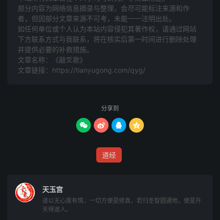
拔取天根并地髓，白雪黄芽自长成。
部分内容为网络信息摘录与整理，会尽可能标注来源和作
者，但因部分文章来源不可考，未能一一注明出处。
铅亦生，汞亦生，生汞生铅一处烹。
如任何单位或个人认为本站内容侵犯其著作权，请通过网站
烹炼不是精和液，天地乾坤日月精。
下方联系方式与我联系​​，将在核实后第一时间进行删除处理
黄婆匹配得团圆，时刻无差口付传。
并提供必要的补救措施。
八卦三元全藉汞，
五行
四象岂离铅。
文章名称：《敲爻歌》
文章链接：
https://tianyugong.com/qyg/
铅生汞，汞生铅，夺得乾坤造化权。
杳杳冥冥生恍惚，恍恍惚惚结成团。
性须空，意要专，莫遣猿猴取次攀。
分享到
花露初开切忌触，锁居上釜勿抽添。
玉炉中，文火烁，十二时中惟守一。




此时黄道会阴阳，三性元宫无漏泄。
气若行，真火炼，莫使玄珠离宝殿。
道经
加添火候切防危，初九潜龙不可炼。
消息火，刀圭变，大地黄芽都长遍。
天玉宫
五行数内一阳生，二十四气排珠宴。
道以无心度有情，一切方便是修真，若归圣智圆通地，便是升
火足数，药方成，便有龙吟虎啸声。
天得道人。
三铅只得一铅就，金果仙芽未现形。