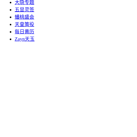
大隐专题
五显灵签
蟠桃盛会
天皇策役
每日黄历
Zayn天玉