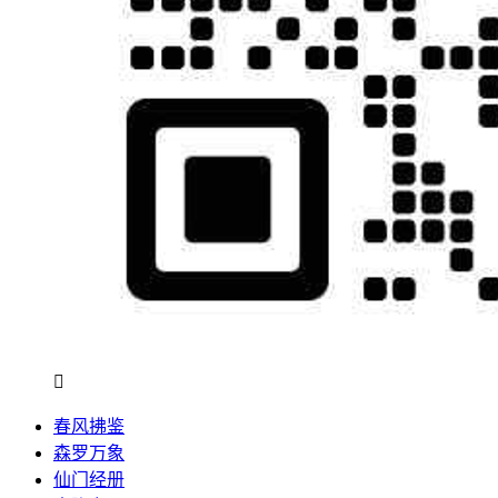

春风拂鉴
森罗万象
仙门经册