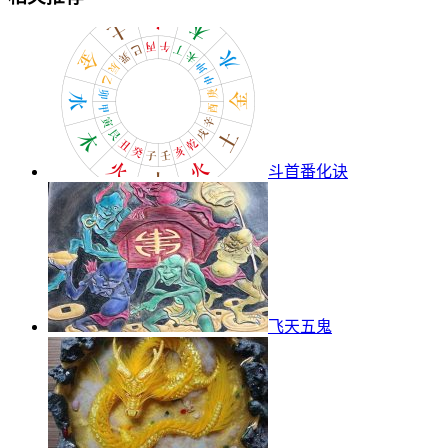
斗首番化诀
飞天五鬼