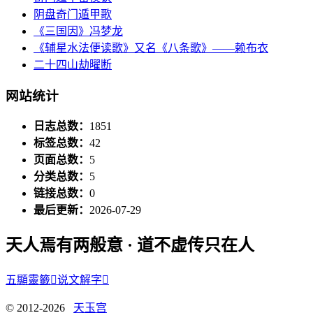
阴盘奇门遁甲歌
《三国因》冯梦龙
《辅星水法便读歌》又名《八条歌》——赖布衣
二十四山劫曜断
网站统计
日志总数：
1851
标签总数：
42
页面总数：
5
分类总数：
5
链接总数：
0
最后更新：
2026-07-29
天人焉有两般意 · 道不虚传只在人
五顯靈籤

说文解字

© 2012-2026
天玉宫