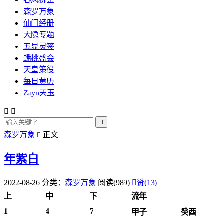
森罗万象
仙门经册
大隐专题
五显灵签
蟠桃盛会
天皇策役
每日黄历
Zayn天玉



森罗万象
正文

年紫白
2022-08-26
分类：
森罗万象
阅读(989)

赞(
13
)
上
中
下
流年
1
4
7
甲子
癸酉