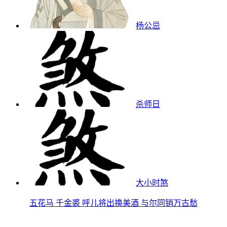
杨公忌
杀师日
大小时煞
五花马 千金裘 呼儿将出换美酒 与尔同销万古愁