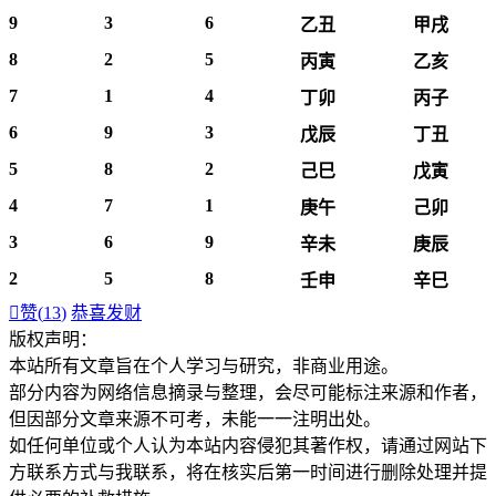
9
3
6
乙丑
甲戌
8
2
5
丙寅
乙亥
7
1
4
丁卯
丙子
6
9
3
戊辰
丁丑
5
8
2
己巳
戊寅
4
7
1
庚午
己卯
3
6
9
辛未
庚辰
2
5
8
壬申
辛巳

赞(
13
)
恭喜发财
版权声明：
本站所有文章旨在个人学习与研究，非商业用途。
部分内容为网络信息摘录与整理，会尽可能标注来源和作者，
但因部分文章来源不可考，未能一一注明出处。
如任何单位或个人认为本站内容侵犯其著作权，请通过网站下
方联系方式与我联系​​，将在核实后第一时间进行删除处理并提