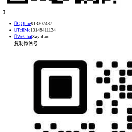


QQline
913307487

TellMe
13148411134

WeChat
ZaynLuu
复制微信号