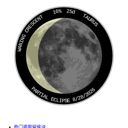
16%
25d
TAURUS
WANING CRESCENT
PARTIAL ECLIPSE 8/28/2026
奇门遁甲留侯诀