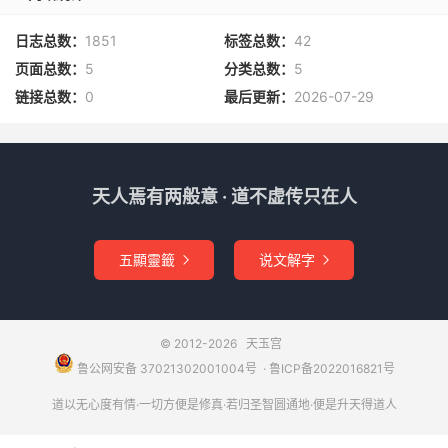
壬辰与癸酉金水互见，庚辰与癸酉互见亦合。
日志总数：
1851
标签总数：
42
（六）巳
页面总数：
5
分类总数：
5
链接总数：
0
最后更新：
2026-07-29
1、蛇化青龙：
巳人得辰，见丙午、丁未则入天池。
2、烈风雷雨：
天人焉有两般意 · 道不虚传只在人
巳人得戊子、己丑又见丙午、丁未。
五顯靈籤
说文解字


3、风雨作霖：
巳子全，秋生得丙午、丁未，巳人与丙午、丁未互见秋生亦
© 2012-2026
天玉宫
合，逢壬与辰更妙；风雨与壬水辰龙，秋天润万物。
鲁公网安备 37021302001004号
​​​ ·
鲁ICP备2022016821号
（七）午
道以无心度有情·一切方便是修真·若归圣智圆通地·便是升天得道人
1、马化龙驹奔凤阁：