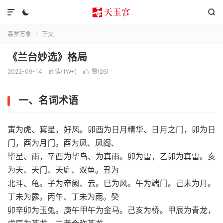



森罗万象
正文

《兰台妙选》格局
2022-09-14
阅读(1W+)
赞(
26
)

一、名词术语
寅为虎、箕星，好风。卯酉为日月精华、日月之门，卯为日
门，酉为月门。酉为凤、凤阁、
毕星、雨，辛酉为毕鸟、为真雨。卯为雷，乙卯为真雷。亥
为天、天门、天庭、双鱼。丑为
北斗、龟。子为帝阙、云。巳为风。午为端门。己未为月。
丁未为露。丙午、丁未为雨。癸
卯辛卯为玉兔。庚午甲午为金马。己亥为桥。甲辰为青龙，