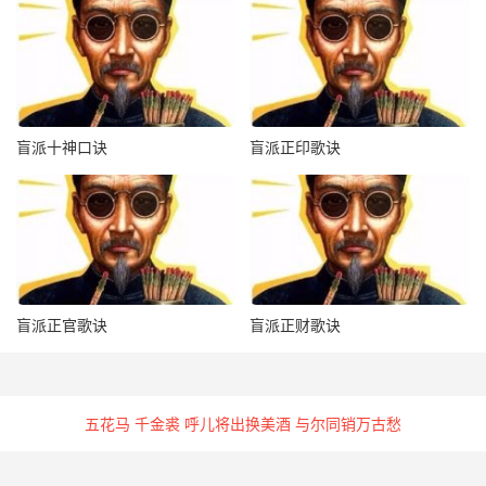
辛卯、癸卯人得寅卯辰全，己未人得癸卯、辛卯亦是。
3、日精月华：
卯人秋生得酉。
盲派十神口诀
盲派正印歌诀
4、雷庭得门：
卯人春夏生得戊子、己丑，戊子己丑人春夏生得卯。
5、一声平地：
盲派正官歌诀
盲派正财歌诀
乙卯人三四月生得辛未、戊申、己亥。
6、雷雨迎春：
五花马 千金裘 呼儿将出换美酒 与尔同销万古愁
冬生而卯酉全，或冬生而寅卯辰在日时，或冬生见丙午丁
未。