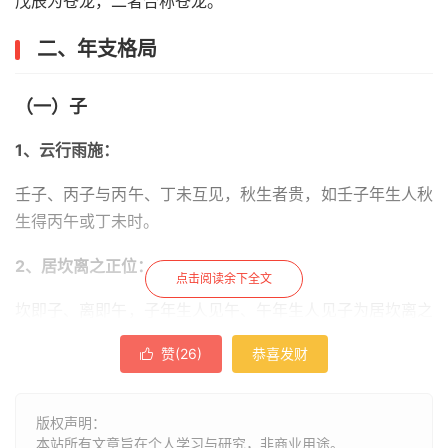
戊辰为苍龙，二者合称苍龙。
二、年支格局
（一）子
1、云行雨施：
壬子、丙子与丙午、丁未互见，秋生者贵，如壬子年生人秋
生得丙午或丁未时。
2、居坎离之正位：
点击阅读余下全文
坎即子、离即午，子年生人见午、午年生人见子为居坎离之
正位；
赞(
26
)
恭喜发财

甲子人得甲午丙午戊午时、庚子人得甲午庚午时、壬子人得
丙午时、甲午人得丙子戊子时，庚午人得甲子丙子庚子时、
丙午人得壬子戊子时、戊午人得戊子庚子时为正。
版权声明：
本站所有文章旨在个人学习与研究，非商业用途。