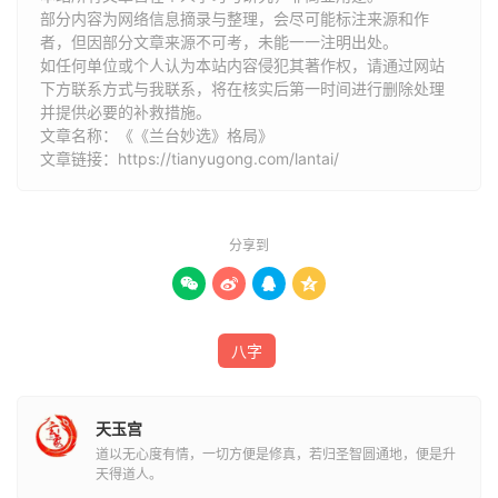
（二）丑
部分内容为网络信息摘录与整理，会尽可能标注来源和作
者，但因部分文章来源不可考，未能一一注明出处。
1、斗牛见月露：
如任何单位或个人认为本站内容侵犯其著作权，请通过网站
下方联系方式与我联系​​，将在核实后第一时间进行删除处理
并提供必要的补救措施。
己丑人得己未或己未丁未夏未秋初生得金最贵夏未秋初月最
文章名称：《《兰台妙选》格局》
明。
文章链接：
https://tianyugong.com/lantai/
2、五星朝北：
五行
全而得戌子寅拱亥丑。
分享到




（三）寅
1、虎卧荒坵：
八字
寅人见四库之一，辰戌丑未三四位则贵，一位二位福轻。
天玉宫
2、箕豹隐山林：
道以无心度有情，一切方便是修真，若归圣智圆通地，便是升
天得道人。
寅人得寅时，庚寅见甲寅、壬寅见戊寅为正。