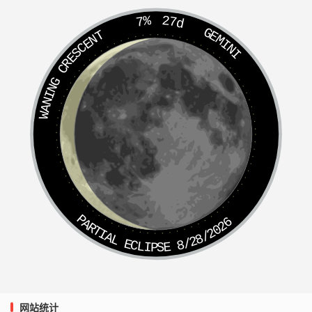
（五）辰
7%
27d
GEMINI
WANING CRESCENT
1、麟逢凤沼：
辰酉互见。
2、龙跃天门：
壬辰人得亥时。
3、龙居沧海：
辰人冬生得壬戌、癸亥。
PARTIAL ECLIPSE 8/28/2026
4、苍龙驾海：
甲辰、戊辰人得壬戌、癸亥，壬戌、癸亥人得甲辰、戊辰。
5、攀龙附凤：
网站统计