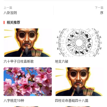
上一篇
下一篇
3、虎卧凤阁：
八卦加则
序
寅酉互见，风雨作霖之征。
相关推荐
4、云龙风虎：
地支寅卯辰巳全，寅卯辰巳须连，倒乱则力弱。
5、龙虎包承：
六十甲子日柱直断歌
地支六破
寅午拱卯辰巳，或丑卯巳拱寅辰，皆是明见暗藏云龙风虎。
（四）卯
1、兔入月宫：
辛卯人8月15前生得己未，己未人秋生得卯时。
八字桃花19种
四柱论命基础四十八篇
2、玉兔东生：