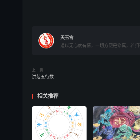
天玉宫
道以无心度有情，一切方便是修真，若归
上一篇
洪范五行数
相关推荐