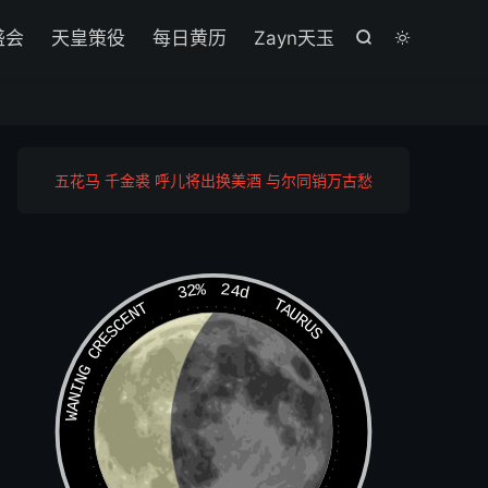

盛会
天皇策役
每日黄历
Zayn天玉


五花马 千金裘 呼儿将出换美酒 与尔同销万古愁
32%
24d
TAURUS
WANING CRESCENT