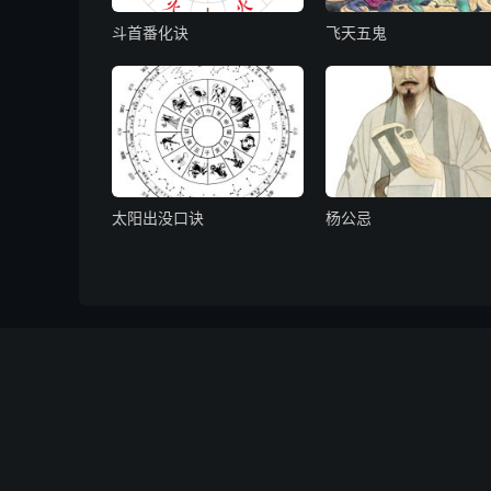
斗首番化诀
飞天五鬼
太阳出没口诀
杨公忌