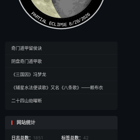
PARTIAL ECLIPSE 8/28/2026
奇门遁甲留侯诀
阴盘奇门遁甲歌
《三国因》冯梦龙
《辅星水法便读歌》又名《八条歌》——赖布衣
二十四山劫曜断
网站统计
日志总数：
1851
标签总数：
42