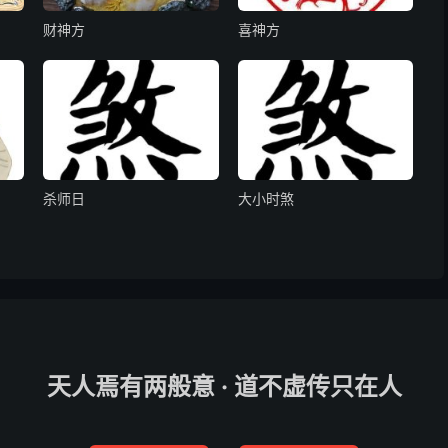
财神方
喜神方
杀师日
大小时煞
天人焉有两般意 · 道不虚传只在人