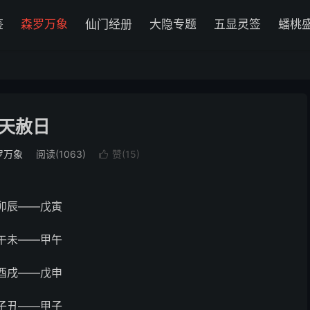
鉴
森罗万象
仙门经册
大隐专题
五显灵签
蟠桃
天赦日
罗万象
阅读(1063)
赞(
15
)

卯辰——戊寅
午未——甲午
酉戌——戊申
子丑——甲子