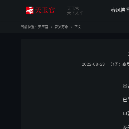
天玉宫
春风拂
天下太平
当前位置：
天玉宫
森罗万象
正文


2022-08-23
分类：
森
寅
巳
申
亥