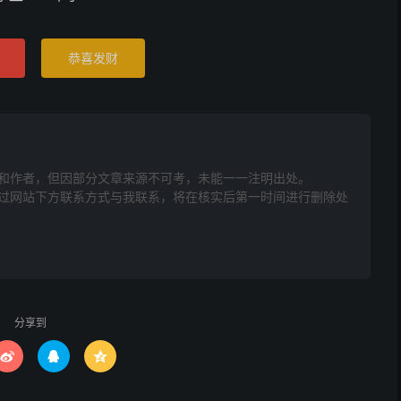
恭喜发财
和作者，但因部分文章来源不可考，未能一一注明出处。
网站下方联系方式与我联系​​，将在核实后第一时间进行删除处
分享到


