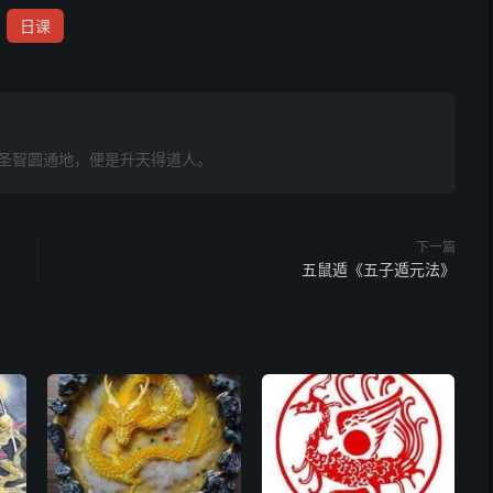
日课
圣智圆通地，便是升天得道人。
下一篇
五鼠遁《五子遁元法》