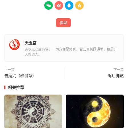




神煞
天玉宫
道以无心度有情，一切方便是修真，若归圣智圆通地，便是升
天得道人。
上一篇
下一篇
普庵咒（释谈章）
驾后神煞
相关推荐