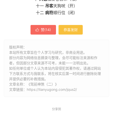
十一
吊客
天狗吠（开）
十二
病符
顺行位（闭）
赞(
14
)
恭喜发财

版权声明：
本站所有文章旨在个人学习与研究，非商业用途。
部分内容为网络信息摘录与整理，会尽可能标注来源和作
者，但因部分文章来源不可考，未能一一注明出处。
如任何单位或个人认为本站内容侵犯其著作权，请通过网站
下方联系方式与我联系​​，将在核实后第一时间进行删除处理
并提供必要的补救措施。
文章名称：《驾前神煞（二）》
文章链接：
https://tianyugong.com/jqus2/
分享到