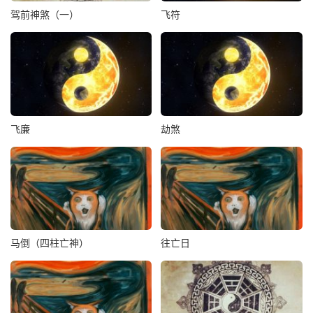
驾前神煞（一）
飞符
飞廉
劫煞
马倒（四柱亡神）
往亡日