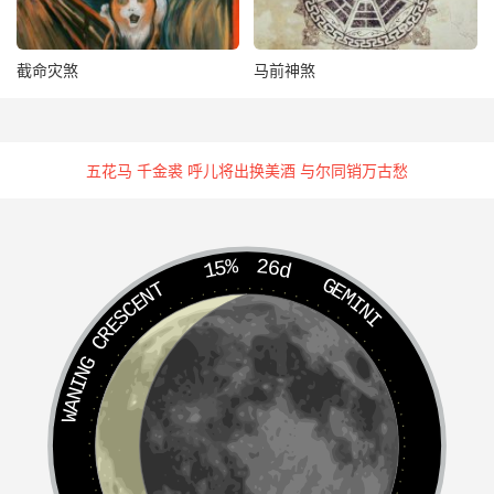
截命灾煞
马前神煞
五花马 千金裘 呼儿将出换美酒 与尔同销万古愁
15%
26d
GEMINI
WANING CRESCENT