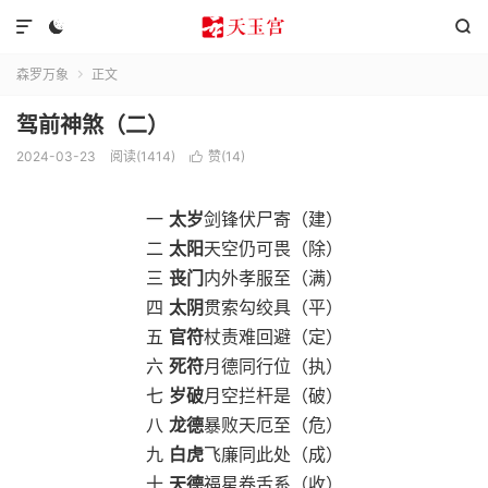



森罗万象
正文

驾前神煞（二）
2024-03-23
阅读(1414)
赞(
14
)

一
太岁
剑锋伏尸寄（建）
二
太阳
天空仍可畏（除）
三
丧门
内外孝服至（满）
四
太阴
贯索勾绞具（平）
五
官符
杖责难回避（定）
六
死符
月德同行位（执）
七
岁破
月空拦杆是（破）
八
龙德
暴败天厄至（危）
九
白虎
飞廉同此处（成）
十
天德
福星卷舌系（收）