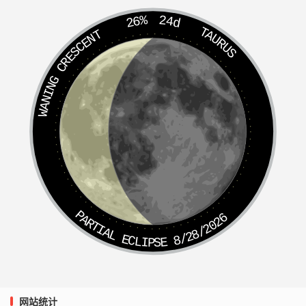
第三十四吉 腊木春将至 芳菲喜再新 鲲鲸兴巨浪 举钩禄为
26%
24d
TAURUS
WANING CRESCENT
真
第三十五吉 射鹿须乘箭 故僧引路归 遇道同仙籍 光
华映晚晖
第三十六末吉 先损后有益 如月之剥蚀 玉兔待重生 光华当
满室
第三十七半吉 阴叆未能通 求名亦未逢 幸然须有变 一箭中
双鸿
PARTIAL ECLIPSE 8/28/2026
第三十八半吉 月照天书静 云生雾彩霞 久想离庭客 无事
惹咨嗟
第三十九凶 望用方心腹 家乡被火灾 忧危三五度 由
损断头财
网站统计