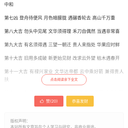
中和
第七凶 登舟待便风 月色暗朦胧 遇碾香轮去 高山千万重
第八大吉 勿头中见尾 文华须得理 禾刀自偶然 当遇非常喜
第九大吉 有名须得遇 三望一朝迁 贵人来指处 华果应时鲜
第十大吉 旧用多成破 新更始见财 改求云外望 枯木遇春开
第十一大吉 有禄兴家业 文华达帝都 云中乘好箭 兼得贵人
扶
点击阅读余下全文
第十二大吉 杨柳遇春时 残花发旧枝 重重霜雪里 黄金色更
辉
赞(
20
)
恭喜发财

第十三大吉 手把大阳辉 东君发旧枝 稼苗方欲秀 犹更上云
版权声明：
梯
本站所有文章旨在个人学习与研究，非商业用途。