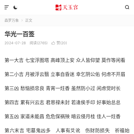



森罗万象
正文

华光一百签
2024-07-28
阅读(2765)
赞(
20
)

第一大吉 七宝浮图塔 高峰顶上安 众人皆仰望 莫作等闲看
第二小吉 月被浮云翳 立事自昏迷 幸乞阴公佑 何虑不开眉
第三凶 愁恼损忠良 青宵一炷香 虽然防小过 闲虑觉时长
第四吉 累有兴云志 君恩禄未封 若逢侯手印 好事始总总
第五凶 家道未能昌 危危保祸殃 暗云侵月桂 佳人一炷香
第六末吉 宅墓鬼凶多 人事有爻讹 伤财防损失 祈福始