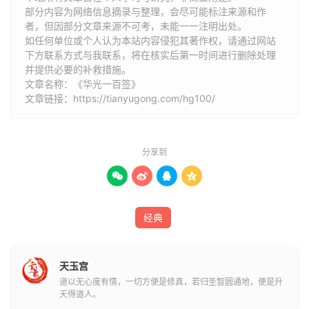
部分内容为网络信息摘录与整理，会尽可能标注来源和作
第十四末吉 玉石未分时 忧心转更悲 前途通大道 花发应残
者，但因部分文章来源不可考，未能一一注明出处。
枝
如任何单位或个人认为本站内容侵犯其著作权，请通过网站
下方联系方式与我联系​​，将在核实后第一时间进行删除处理
第十五凶 年乖数亦孤 久病未能苏 岸危舟未发 龙卧失明珠
并提供必要的补救措施。
文章名称：《华光一百签》
文章链接：
https://tianyugong.com/hg100/
第十六吉 破改重成望 前途喜亦宁 贵人相助处 禄马照前程
第十七凶 怪异防忧恼 人宅见分离 惜华还值雨 杯酒惹闲非
分享到
第十八吉 离暗出明时 麻衣变绿衣 旧忧终是退 遇禄应交辉




第十九末小吉 家道生荆棘 儿孙防虎威 香前祈福厚 方得免
分离
经典
第二十吉 月出渐分明 家财每每兴 何言先有滞 更变立功名
天玉宫
第二十一吉 洗出经年否 光华得再清 所求终吉利 重日照前
道以无心度有情，一切方便是修真，若归圣智圆通地，便是升
天得道人。
程