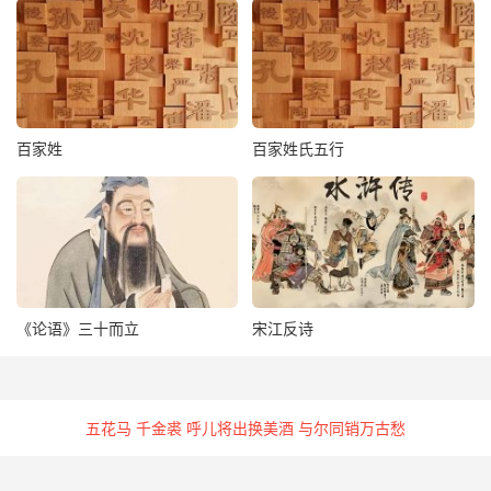
第二十八凶 意速无船渡 波深必误身 切须回旧路 方可免灾
迍
第二十九吉 忧坎渐消融 求名得再通 宝财临禄位 当遇主人
公
百家姓
百家姓氏五行
第三十半吉 仙鹤立高枝 防他暗箭亏 井畔刚刀利 户内更防
危
第三十一末吉 鲲鲸未变时 且守碧潭溪 风云兴巨浪 一息过
天涯
《论语》三十而立
宋江反诗
第三十二吉 似玉藏深石 休将故眼看 一朝良匠别 方见宝光
寒
五花马 千金裘 呼儿将出换美酒 与尔同销万古愁
第三十三吉 枯木逢春艳 芳菲再发林 云间方见月 前遇贵人
钦