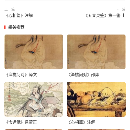
第二十二吉 渐渐浓云散 看看月再明 逢春华果秀 雨过竹重
上一篇
下一篇
《心相篇》注解
《五显灵签》第一签 上
青
相关推荐
第二十三吉 红云随步起 一箭中青霄 鹿行千里远 争知去路
遥
第二十四凶 三女莫相逢 盟言说未通 门里心肝挂 缟素子重
重
第二十五吉 枯木逢春生 前途必利亨 亦得佳人箭 乘车禄自
《渔樵问对》译文
《渔樵问对》邵雍
行
第二十六吉 将军有异声 进兵万里程 争知临敌处 道胜却虚
名
第二十七吉 望禄应重山 花红喜悦颜 举头看皎月 渐出黑云
《命运赋》吕蒙正
《心相篇》注解
间