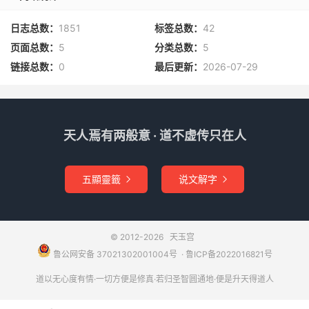
第四十末小吉 中正方成道 奸邪恐惹愆 壶中盛妙药 非
日志总数：
1851
标签总数：
42
久去烦煎
页面总数：
5
分类总数：
5
第四十一末吉 有物不周旋 须防损半边 家乡烟火里 祈
链接总数：
0
最后更新：
2026-07-29
福始安然
第四十二吉 桂华春将到 云天好进程 贵人相遇处 暗
天人焉有两般意 · 道不虚传只在人
月再分明
第四十三吉 月桂将相满 追鹿映山溪 贵人乘远箭 好
五顯靈籤
说文解字


事始相宜
第四十四吉 盘中黑白子 一着要先机 天龙降甘泽 洗
出旧根基
© 2012-2026
天玉宫
鲁公网安备 37021302001004号
​​​ ·
鲁ICP备2022016821号
第四十五吉 有意兴高显 禄马引前程 得遇云中箭 芝
道以无心度有情·一切方便是修真·若归圣智圆通地·便是升天得道人
兰满路生