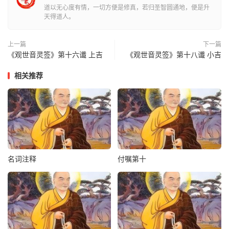
道以无心度有情，一切方便是修真，若归圣智圆通地，便是升
小儿：冲东北方，竹木树尸过吓人，大声惊起木下，三圣白
天得道人。
马、五路童子，家内有小女子作弄，病寒热不定，面色青，
夜眠青惊不睡，宜用收魂、收惊，祭内外男女家先二口吉
上一篇
下一篇
《观世音灵签》第十六谶 上吉
《观世音灵签》第十八谶 小吉
沉香救母
相关推荐
名词注释
付嘱第十