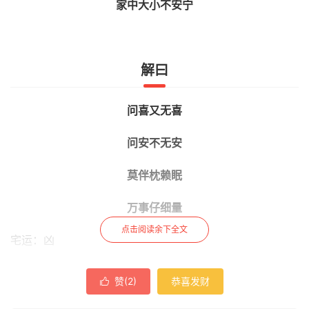
家中大小不安宁
解曰
问喜又无喜
问安不无安
莫伴枕赖眠
万事仔细量
点击阅读余下全文
宅运：凶
婚姻：不成
赞(
2
)
恭喜发财

胎产：孕生女子