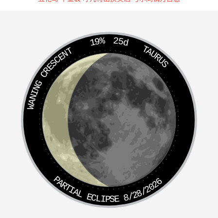
19%
25d
TAURUS
WANING CRESCENT
PARTIAL ECLIPSE 8/28/2026