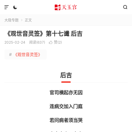



大隐专题
正文

《观世音灵签》第十七谶 后吉
2025-02-24
阅读(637)
赞(
2
)

#
《观世音灵签》
后吉
官司横起亦无因
连病交加入门庭
若问病者须当哭