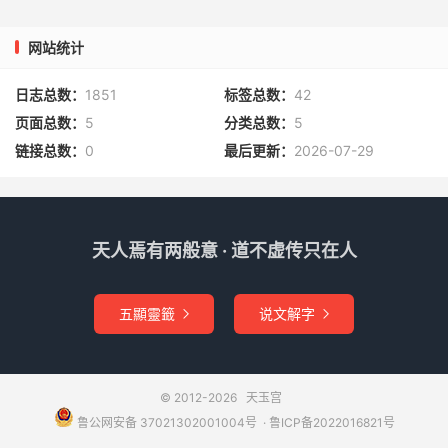
网站统计
日志总数：
1851
标签总数：
42
页面总数：
5
分类总数：
5
链接总数：
0
最后更新：
2026-07-29
天人焉有两般意 · 道不虚传只在人
五顯靈籤
说文解字


© 2012-2026
天玉宫
鲁公网安备 37021302001004号
​​​ ·
鲁ICP备2022016821号