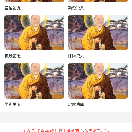
宣诏第九
顿渐第八
机缘第七
忏悔第六
坐禅第五
定慧第四
五花马 千金裘 呼儿将出换美酒 与尔同销万古愁