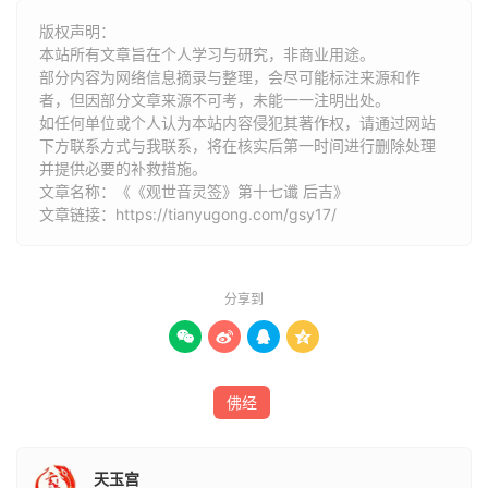
版权声明：
事业：做事不成
本站所有文章旨在个人学习与研究，非商业用途。
部分内容为网络信息摘录与整理，会尽可能标注来源和作
行人：出外难寻
者，但因部分文章来源不可考，未能一一注明出处。
如任何单位或个人认为本站内容侵犯其著作权，请通过网站
失物：在西方
下方联系方式与我联系​​，将在核实后第一时间进行删除处理
并提供必要的补救措施。
文章名称：《《观世音灵签》第十七谶 后吉》
求财：小利
文章链接：
https://tianyugong.com/gsy17/
卖货：慢脱
运势：家长破财运，宜向佛祖许愿迪吉
分享到




占病：冲犯东北方，起因竹树下，无时出行，山魈五鬼、古
迹白马、，打猎将军，吹气入身，咳嗽交煎，气喘上升，心
佛经
头廹作，口干舌燥，身体热冷不齐，肚内不安，家内有宫庙
堂物件，向佛祖恳恩许愿，平安迪吉，宜用祈安收风，祭山
魈鬼，老人求寿平安
天玉宫