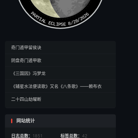
PARTIAL ECLIPSE 8/28/2026
奇门遁甲留侯诀
阴盘奇门遁甲歌
《三国因》冯梦龙
《辅星水法便读歌》又名《八条歌》——赖布衣
二十四山劫曜断
网站统计
日志总数：
1851
标签总数：
42