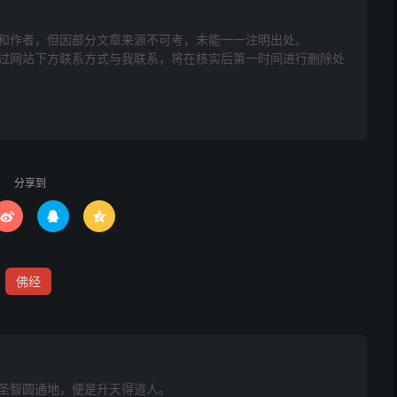
乏力，颠倒糊语，肚中腰部疼痛，心头廹作，冲横路男家先
和作者，但因部分文章来源不可考，未能一一注明出处。
草船桃茅收扫，老人求寿祈安平安
网站下方联系方式与我联系​​，将在核实后第一时间进行删除处
王，病不时发热，骨节抽筋，有痰症，眩迷青惊，内外小儿
盘龙太子
分享到



佛经
圣智圆通地，便是升天得道人。