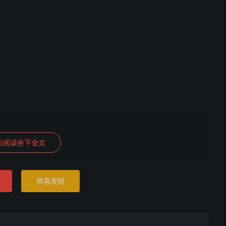
击阅读余下全文
恭喜发财
，冲杨府部下，硐内山魈、五鬼、外神、飞砂走石、
神煞
入