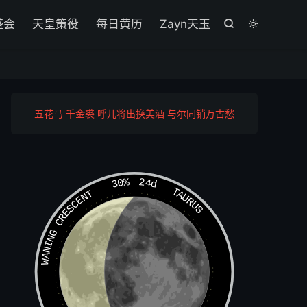

盛会
天皇策役
每日黄历
Zayn天玉


五花马 千金裘 呼儿将出换美酒 与尔同销万古愁
30%
24d
TAURUS
WANING CRESCENT