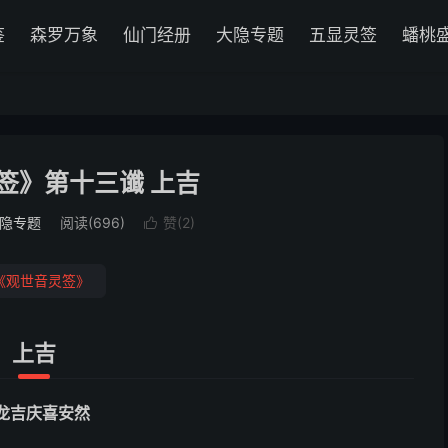
鉴
森罗万象
仙门经册
大隐专题
五显灵签
蟠桃
签》第十三谶 上吉
隐专题
阅读(696)
赞(
2
)

《观世音灵签》
上吉
龙吉庆喜安然