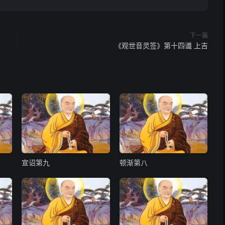
下一篇
《观世音灵签》第十四谶 上吉
宣诏第九
顿渐第八