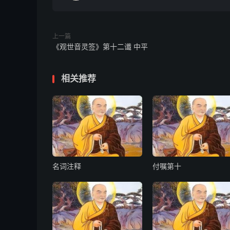
上一篇
《观世音灵签》第十二谶 中平
相关推荐
名词注释
付嘱第十