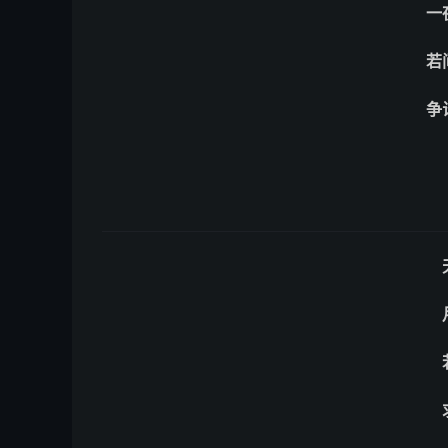
一
若
争