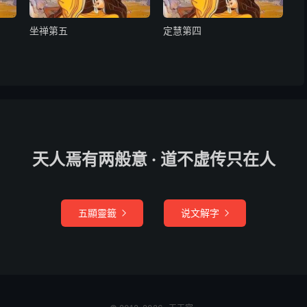
坐禅第五
定慧第四
天人焉有两般意 · 道不虚传只在人
五顯靈籤
说文解字

