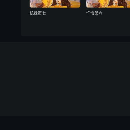
机缘第七
忏悔第六