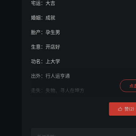
宅运：大吉
婚姻：成就
胎产：孕生男
生意：开店好
功名：上大学
出外：行人运亨通
点
走失：失物、寻人在坤方
官司：消散
赞(
2
)

妻子：口牙多端
占病：干犯东北方，出酗酒恍惚闹事，起因得病