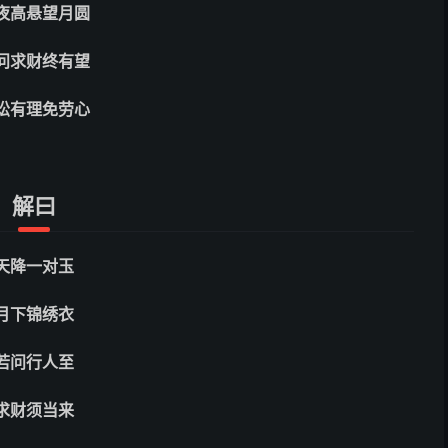
夜高悬望月圆
问求财终有望
讼有理免劳心
解曰
天降一对玉
月下锦绣衣
若问行人至
求财须当来