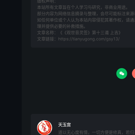
版权声明：
身，身体欠佳，寒热交煎，冷痰，火迷心，四肢
本站所有文章旨在个人学习与研究，非商业用途。
部分内容为网络信息摘录与整理，会尽可能标注来源
作弄，床内久年碗瓷器，可以移动，宜用谢外神
如任何单位或个人认为本站内容侵犯其著作权，请通过
理并提供必要的补救措施。
小儿：冲东北方，游嬉夫人、迷魂童子、五通圣
文章名称：《《观世音灵签》第十三谶 上吉》
亡女家先一口作祟，宜收魂，经文祭家先吉
文章链接：
https://tianyugong.com/gsy13/

天玉宫
道以无心度有情，一切方便是修真，若归